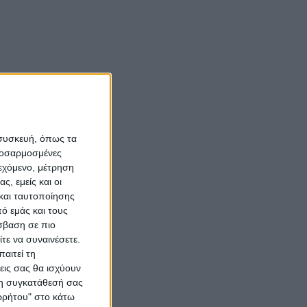
 συσκευή, όπως τα
προσαρμοσμένες
ιεχόμενο, μέτρηση
ς, εμείς και οι
και ταυτοποίησης
ό εμάς και τους
σβαση σε πιο
τε να συναινέσετε.
αιτεί τη
εις σας θα ισχύουν
 τη συγκατάθεσή σας
ορρήτου" στο κάτω