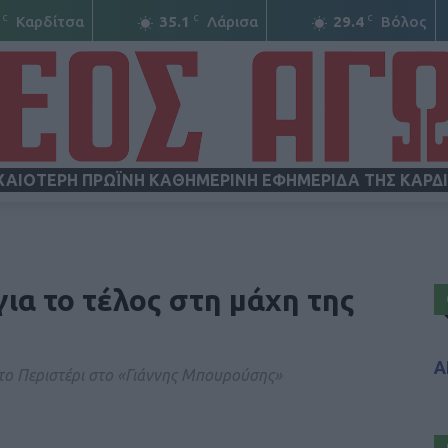
C
C
C
Καρδίτσα
35.1
Λάρισα
29.4
Βόλος
ΧΑΙΟΤΕΡΗ ΠΡΩΪΝΗ ΚΑΘΗΜΕΡΙΝΗ ΕΦΗΜΕΡΙΔΑ ΤΗΣ ΚΑΡΔ
ΝΕΟΣ
ια το τέλος στη μάχη της
Α
 το Περιστέρι στο «Γιάννης Μπουρούσης»
ΑΓΩΝ