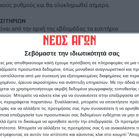
ικούς ρυθμούς και θα ολοκληρωθεί σήμερα.
ΙΣΙΤΗΡΙΩΝ
ίναι από την αρχή της εβδομάδας τα εισιτήρια
ι και παρουσιάζουν μεγάλη ζήτηση για μία
Σεβόμαστε την ιδιωτικότητά σας
άτες μας αποθηκεύουμε και/ή έχουμε πρόσβαση σε πληροφορίες σε μια
ργαζόμαστε προσωπικά δεδομένα, όπως μοναδικοί αναγνωριστικοί και 
ανονικό εισιτήριο 15 €, παιδικό εισιτήριο (για
στέλλονται από μια συσκευή για εξατομικευμένες διαφημίσεις και περ
εχομένου, έρευνα ακροατηρίου και ανάπτυξη υπηρεσιών.
Με την άδειά σα
ς και το 2007) 7 €.
χεται να χρησιμοποιήσουμε ακριβή δεδομένα γεωγραφικής τοποθεσίας 
): Κανονικό εισιτήριο 10 €, παιδικό εισιτήριο
ών. Μπορείτε να κάνετε κλικ για να συναινέσετε στην επεξεργασία απ
να έως και το 2007) 5 €, για ανέργους, φοιτητές,
ς περιγράφεται παραπάνω. Εναλλακτικά, μπορείτε να αποκτήσετε πρό
ίες και να αλλάξετε τις προτιμήσεις σας πριν συναινέσετε ή να αρνηθεί
ποια επεξεργασία των προσωπικών σας δεδομένων ενδέχεται να μην απ
λά έχετε το δικαίωμα να αρνηθείτε αυτήν την επεξεργασία. Οι προτιμήσ
ων
ιστότοπο. Μπορείτε να αλλάξετε τις προτιμήσεις σας ή να ανακαλέσετε
ό τα γραφεία του ΑΣΚ, αλλά και ηλεκτρονικά
στρέφοντας σε αυτόν τον ιστότοπο και κάνοντας κλικ στο κουμπί "Απ