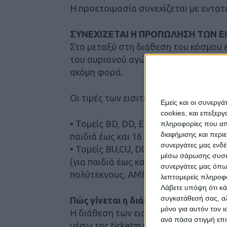
Η προετοιμασία συνεχίζεται με εντατ
ΣΥΝΕΧΙΖΕΤΑΙ Η ΠΡΟΠΩΛΗΣΗ ΤΩΝ Ε
Στο μεταξύ στη διάθεση του κόσμου ε
του αυριανού αγώνα που προπωλούντα
ακόμη φορά.
Οι τιμές των εισιτηρίων είναι οι εξής:
Εμείς και οι συνεργ
cookies, και επεξε
• Τομείς BD, DD, ED (κάτω διάζωμα): Κ
πληροφορίες που απο
διαφήμισης και περι
παιδιά έως και 16 ετών – γεννημένα έω
συνεργάτες μας ενδέ
• Τομείς BU,CU, DU, EU (επάνω διάζωμα
μέσω σάρωσης συσκευ
(για παιδιά έως και 16 ετών – γεννημέ
συνεργάτες μας όπω
πολύτεκνους, ΑΜΕΑ εισιτήριο 7 €.
λεπτομερείς πληροφορ
Λάβετε υπόψη ότι κά
συγκατάθεσή σας, αλ
Πώς γίνεται η διάθεση των εισιτηρί
μόνο για αυτόν τον 
H διάθεση των εισιτηρίων, γίνεται απ
ανά πάσα στιγμή επι
μέσω της ticketmaster.gr.