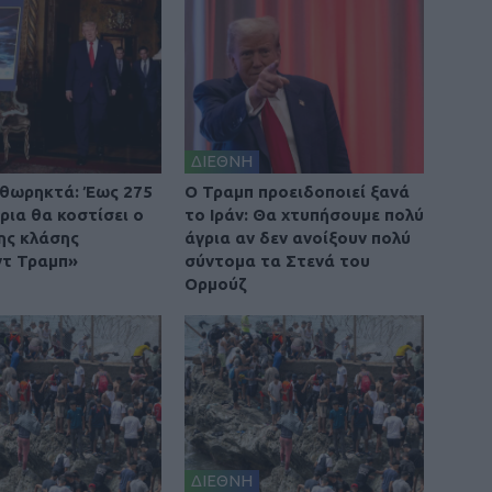
ΔΙΕΘΝΗ
θωρηκτά: Έως 275
O Τραμπ προειδοποιεί ξανά
ρια θα κοστίσει ο
το Ιράν: Θα χτυπήσουμε πολύ
ης κλάσης
άγρια αν δεν ανοίξουν πολύ
τ Τραμπ»
σύντομα τα Στενά του
Ορμούζ
ΔΙΕΘΝΗ