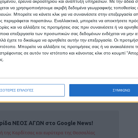
εχομένου, έρευνα ακροατηρίου και ανάπτυξη υπηρεσιών.
Με την άδειά σα
χεται να χρησιμοποιήσουμε ακριβή δεδομένα γεωγραφικής τοποθεσίας 
ς συνδέθηκε τηλεφωνικά με εκπομπή τοπικού
ών. Μπορείτε να κάνετε κλικ για να συναινέσετε στην επεξεργασία απ
ο πρόεδρος Ερντογάν δεν μπορούσε να
ς περιγράφεται παραπάνω. Εναλλακτικά, μπορείτε να αποκτήσετε πρό
ίες και να αλλάξετε τις προτιμήσεις σας πριν συναινέσετε ή να αρνηθεί
γω της αδιαθεσίας του
.
ποια επεξεργασία των προσωπικών σας δεδομένων ενδέχεται να μην απ
λά έχετε το δικαίωμα να αρνηθείτε αυτήν την επεξεργασία. Οι προτιμήσ
α τουρκικά μέσα κοινωνικής δικτύωσης
ιστότοπο. Μπορείτε να αλλάξετε τις προτιμήσεις σας ή να ανακαλέσετε
πρόεδρος υπέστη μερική παράλυση στο
στρέφοντας σε αυτόν τον ιστότοπο και κάνοντας κλικ στο κουμπί "Απ
ίς όμως να έχει επιβεβαιωθεί κάτι τέτοιο μέχρι
ς.
ΣΣΟΤΕΡΕΣ ΕΠΙΛΟΓΕΣ
ΣΥΜΦΩΝΩ
ρίδα ΝΕΟΣ ΑΓΩΝ στο Google News!
οχή της Καρδίτσας και ευρύτερα της Θεσσαλίας