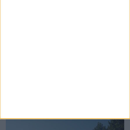
6 Αυγούστου 2026, 10:11 πμ
Ξεκινά η κατεδάφιση ετοιμόρροπων
κτιρίων σε Αγναντερό και Ριζοβούνι
ΚΑΡΔΙΤΣΑ