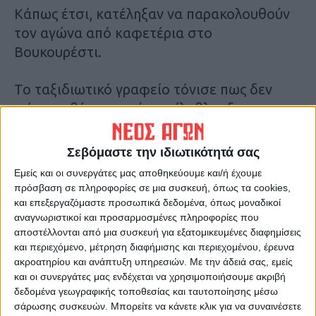
Κάπως έτσι, κατέληξαν να παρακολουθούν
τον αγώνα από καφετέρια στο
Βουκουρέστι.
Το ταξιδιωτικό γραφείο τόνισε πως δεν
φέρει ευθύνη, αφού οι φίλαθλοι δεν
γνώριζαν ότι πρόκειται για διαφορετικές
πόλεις.
Σεβόμαστε την ιδιωτικότητά σας
Εμείς και οι συνεργάτες μας αποθηκεύουμε και/ή έχουμε
6 French fans will be watching the game
πρόσβαση σε πληροφορίες σε μια συσκευή, όπως τα cookies,
tonight from Bucharest instead of
και επεξεργαζόμαστε προσωπικά δεδομένα, όπως μοναδικοί
αναγνωριστικοί και προσαρμοσμένες πληροφορίες που
Budapest
αποστέλλονται από μια συσκευή για εξατομικευμένες διαφημίσεις
3 were sold tickets to Bucharest, 3 to
και περιεχόμενο, μέτρηση διαφήμισης και περιεχομένου, έρευνα
Budapest. They all went up the same
ακροατηρίου και ανάπτυξη υπηρεσιών.
Με την άδειά σας, εμείς
και οι συνεργάτες μας ενδέχεται να χρησιμοποιήσουμε ακριβή
plane, not knowing what they were doing
δεδομένα γεωγραφικής τοποθεσίας και ταυτοποίησης μέσω
Travel company accused them of not
σάρωσης συσκευών. Μπορείτε να κάνετε κλικ για να συναινέσετε