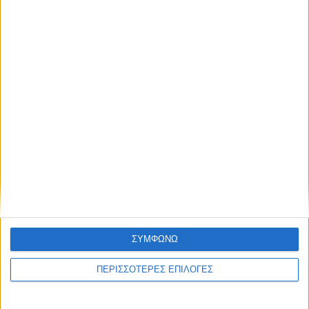
ΣΥΜΦΩΝΩ
ΔΙΕΘΝΗ
ΠΕΡΙΣΣΟΤΕΡΕΣ ΕΠΙΛΟΓΕΣ
Στην ισπανική κυβέρνηση ρίχνει την
ευθύνη το Μαρόκο για τη μαζική εισβολή