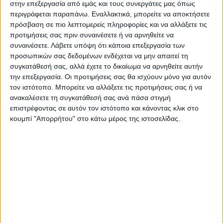
knowing the difference between the two
στην επεξεργασία από εμάς και τους συνεργάτες μας όπως
cities
pic.twitter.com/ibziauhE36
περιγράφεται παραπάνω. Εναλλακτικά, μπορείτε να αποκτήσετε
πρόσβαση σε πιο λεπτομερείς πληροφορίες και να αλλάξετε τις
— OGCOM (@OGambling)
June 23, 2021
προτιμήσεις σας πριν συναινέσετε ή να αρνηθείτε να
συναινέσετε.
Λάβετε υπόψη ότι κάποια επεξεργασία των
Πηγή : in.gr
προσωπικών σας δεδομένων ενδέχεται να μην απαιτεί τη
συγκατάθεσή σας, αλλά έχετε το δικαίωμα να αρνηθείτε αυτήν
την επεξεργασία. Οι προτιμήσεις σας θα ισχύουν μόνο για αυτόν
Τελευταίες Ειδήσεις Σήμερα
τον ιστότοπο. Μπορείτε να αλλάξετε τις προτιμήσεις σας ή να
ανακαλέσετε τη συγκατάθεσή σας ανά πάσα στιγμή
επιστρέφοντας σε αυτόν τον ιστότοπο και κάνοντας κλικ στο
Ακολούθησε την εφημερίδα ΝΕΟΣ
κουμπί "Απορρήτου" στο κάτω μέρος της ιστοσελίδας.
ΑΓΩΝ στο Google News!
Όλες οι εξελίξεις στην περιοχή της
Καρδίτσας και ευρύτερα της Θεσσαλίας
ΠΡΟΗΓΟΥΜΕΝΟ ΑΡΘΡΟ
ΕΠΟΜΕΝΟ ΑΡΘΡΟ
Πέφτουν οι υπογραφές για το
Και μετά θα σου πουν οτι
βόρειο τμήμα του Ε-65
φταίει η... αλλαγή του
κλίματος!