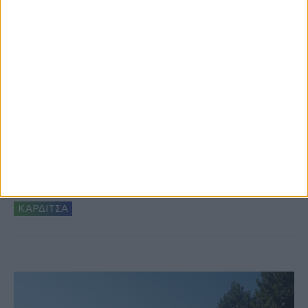
6 Αυγούστου 2026, 10:11 πμ
Ξεκινά η κατεδάφιση ετοιμόρροπων
κτιρίων σε Αγναντερό και Ριζοβούνι
ΚΑΡΔΙΤΣΑ