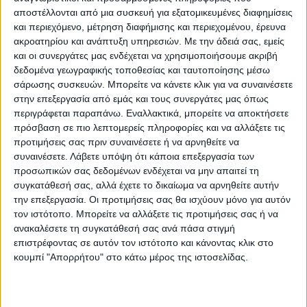
περισσότερες από 800 ογκολογικές κλινικές
αποστέλλονται από μια συσκευή για εξατομικευμένες διαφημίσεις
στις ΗΠΑ. Το 2015 γίνεται πρόεδρος της
και περιεχόμενο, μέτρηση διαφήμισης και περιεχομένου, έρευνα
ερευνητικής ομάδας του Εθνικού
ακροατηρίου και ανάπτυξη υπηρεσιών.
Με την άδειά σας, εμείς
και οι συνεργάτες μας ενδέχεται να χρησιμοποιήσουμε ακριβή
Αντικαρκινικού Ινστιτούτου των ΗΠΑ για
δεδομένα γεωγραφικής τοποθεσίας και ταυτοποίησης μέσω
την έρευνα του γλοιοβλαστώματος. Το 2019
σάρωσης συσκευών. Μπορείτε να κάνετε κλικ για να συναινέσετε
εκλέγεται Πρύτανης της Mayo Clinic και το
στην επεξεργασία από εμάς και τους συνεργάτες μας όπως
περιγράφεται παραπάνω. Εναλλακτικά, μπορείτε να αποκτήσετε
2020 τιμάται με τον τίτλο της διακεκριμένης
πρόσβαση σε πιο λεπτομερείς πληροφορίες και να αλλάξετε τις
ερευνήτριας της Mayo Clinic.
προτιμήσεις σας πριν συναινέσετε ή να αρνηθείτε να
συναινέσετε.
Λάβετε υπόψη ότι κάποια επεξεργασία των
Την τιμωμένη θα προσφωνήσει ο Πρύτανης
προσωπικών σας δεδομένων ενδέχεται να μην απαιτεί τη
συγκατάθεσή σας, αλλά έχετε το δικαίωμα να αρνηθείτε αυτήν
του Εθνικού και Καποδιστριακού
την επεξεργασία. Οι προτιμήσεις σας θα ισχύουν μόνο για αυτόν
Πανεπιστημίου Αθηνών, καθηγητή
τον ιστότοπο. Μπορείτε να αλλάξετε τις προτιμήσεις σας ή να
Μελέτιος-Αθανάσιος Κ. Δημόπουλος. Η
ανακαλέσετε τη συγκατάθεσή σας ανά πάσα στιγμή
παρουσίαση του έργου και της
επιστρέφοντας σε αυτόν τον ιστότοπο και κάνοντας κλικ στο
κουμπί "Απορρήτου" στο κάτω μέρος της ιστοσελίδας.
προσωπικότητας της τιμωμένης θα γίνει
από την καθηγήτρια Παθολογίας-
Ογκολογίας του Τμήματος Ιατρικής της