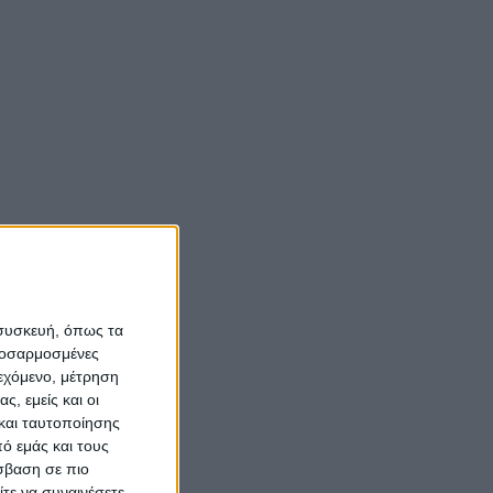
 συσκευή, όπως τα
προσαρμοσμένες
ιεχόμενο, μέτρηση
ς, εμείς και οι
και ταυτοποίησης
ό εμάς και τους
σβαση σε πιο
τε να συναινέσετε.