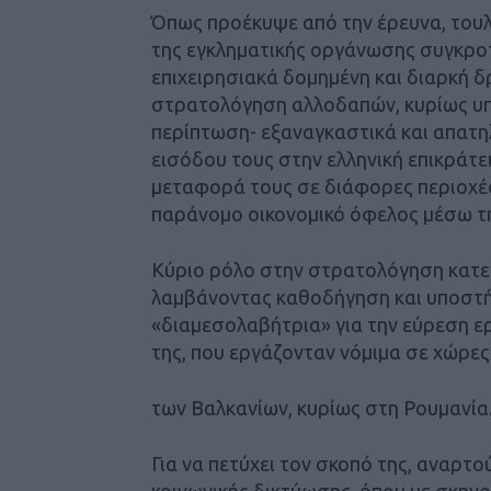
Όπως προέκυψε από την έρευνα, τουλ
της εγκληματικής οργάνωσης συγκροτ
επιχειρησιακά δομημένη και διαρκή δ
στρατολόγηση αλλοδαπών, κυρίως υπ
περίπτωση- εξαναγκαστικά και απατη
εισόδου τους στην ελληνική επικράτε
μεταφορά τους σε διάφορες περιοχέ
παράνομο οικονομικό όφελος μέσω τη
Κύριο ρόλο στην στρατολόγηση κατεί
λαμβάνοντας καθοδήγηση και υποστή
«διαμεσολαβήτρια» για την εύρεση ε
της, που εργάζονταν νόμιμα σε χώρες
των Βαλκανίων, κυρίως στη Ρουμανία
Για να πετύχει τον σκοπό της, αναρτ
κοινωνικής δικτύωσης, όπου με σκην