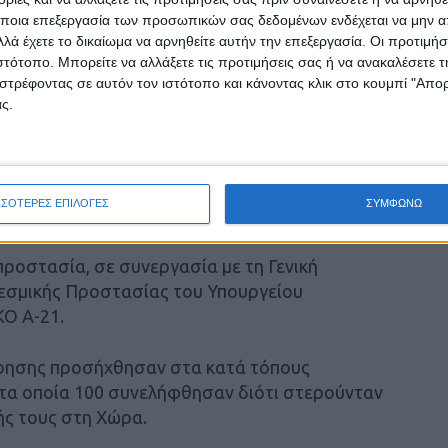
ντρο Κράτησης.
ποια επεξεργασία των προσωπικών σας δεδομένων ενδέχεται να μην απ
λά έχετε το δικαίωμα να αρνηθείτε αυτήν την επεξεργασία. Οι προτιμήσ
ιστότοπο. Μπορείτε να αλλάξετε τις προτιμήσεις σας ή να ανακαλέσετε
φία –κατά περίπτωση– για εγκληματική
στρέφοντας σε αυτόν τον ιστότοπο και κάνοντας κλικ στο κουμπί "Απ
σιακή εκμετάλλευση, καθώς και για παράβαση
ς.
ομοθεσίας για τα ναρκωτικά.
θηκαν 25 περιπτώσεις εμπορίας αλλοδαπών
βιούσαν σε ανθυγιεινές και εξευτελιστικές για
ΣΣΟΤΕΡΕΣ ΕΠΙΛΟΓΕΣ
ΣΥΜΦΩΝΩ
.
ροστασία, σε συνεργασία με τη Γενική
εσμικής Προστασίας του Υπουργείου
ΚΟ Α-21.
είρησης προσήχθησαν στα κατά τόπους
 τα οποία 100 συνελήφθησαν διότι στερούνταν
ς τους στη Χώρα.