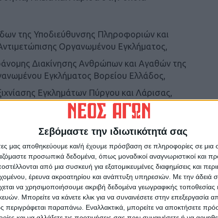
άδων της Υποδιεύθυνσης Πληροφοριών και
Αντιμετώπισης Οργανωμένου Εγκλήματος,
άνομης Διακίνησης Ανθρώπων και Αγαθών της
γανωμένου Εγκλήματος Βορείου Ελλάδος,
ξιχνίασης Εγκλημάτων Πύργου και Λάρισας,
ης Εγκλημάτων Ναυπλίου και Θήβας,
Καλαμάτας, καθώς και Ειδικών Ομάδων και
Σεβόμαστε την ιδιωτικότητά σας
γικών Ερευνών των τοπικών Γενικών
άτες μας αποθηκεύουμε και/ή έχουμε πρόσβαση σε πληροφορίες σε μια
θύνσεων.
ργαζόμαστε προσωπικά δεδομένα, όπως μοναδικοί αναγνωριστικοί και 
στέλλονται από μια συσκευή για εξατομικευμένες διαφημίσεις και περ
φθησαν -10- μέλη της οργάνωσης, υπήκοοι
εχομένου, έρευνα ακροατηρίου και ανάπτυξη υπηρεσιών.
Με την άδειά σα
χεται να χρησιμοποιήσουμε ακριβή δεδομένα γεωγραφικής τοποθεσίας 
 από τα αρχηγικά μέλη, ενώ στη δικογραφία
ών. Μπορείτε να κάνετε κλικ για να συναινέσετε στην επεξεργασία απ
 τα οποία -7- μέλη της εγκληματικής
ς περιγράφεται παραπάνω. Εναλλακτικά, μπορείτε να αποκτήσετε πρό
έχουν ταυτοποιηθεί, μεταξύ αυτών και
ίες και να αλλάξετε τις προτιμήσεις σας πριν συναινέσετε ή να αρνηθεί