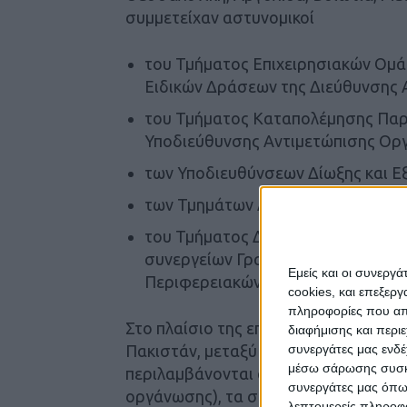
συμμετείχαν αστυνομικοί
του Τμήματος Επιχειρησιακών Ομ
Ειδικών Δράσεων της Διεύθυνσης 
του Τμήματος Καταπολέμησης Παρ
Υποδιεύθυνσης Αντιμετώπισης Ορ
των Υποδιευθύνσεων Δίωξης και Ε
των Τμημάτων Δίωξης και Εξιχνίασ
του Τμήματος Δίωξης Ναρκωτικών 
συνεργείων Γραφείων Εγκληματολο
Εμείς και οι συνεργ
Περιφερειακών Αστυνομικών Διευ
cookies, και επεξε
πληροφορίες που απο
Στο πλαίσιο της επιχείρησης, συνελή
διαφήμισης και περι
συνεργάτες μας ενδέ
Πακιστάν, μεταξύ των οποίων και ένα
μέσω σάρωσης συσκευ
περιλαμβάνονται άλλα -10- άτομα (από
συνεργάτες μας όπω
οργάνωσης), τα στοιχεία των οποίων 
λεπτομερείς πληροφορ