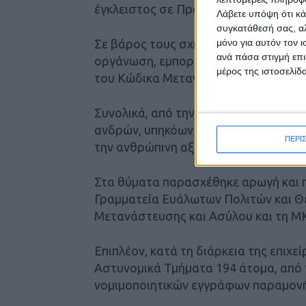
έγκλειστος σε Προαναχωρησιακό Κέ
Λάβετε υπόψη ότι κά
συγκατάθεσή σας, αλ
μόνο για αυτόν τον 
Σε βάρος τους σχηματίστηκε δικογρα
ανά πάσα στιγμή επι
οργάνωση, εμπορία ανθρώπων – εργα
μέρος της ιστοσελίδα
του Κώδικα Μετανάστευσης και της ν
Συνολικά, από την έρευνα, διακριβώ
ανδρών, υπηκόων Νεπάλ, οι οποίοι δια
ΠΕΡΙ
την ανθρώπινη αξιοπρέπεια συνθήκες
Στα θύματα παρασχέθηκε αρωγή και π
Γραμματεία Ευάλωτων Πολιτών και Θ
Μετανάστευσης και Ασύλου και τη Μ
Επιπλέον, κατά τη διάρκεια της επιχ
Αστυνομικά Τμήματα 194 άτομα, από
νομιμοποιητικών εγγράφων παραμονή