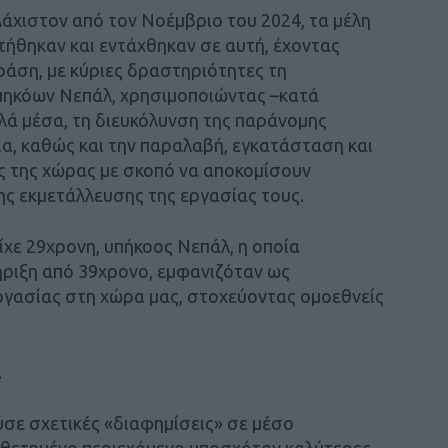
άχιστον από τον Νοέμβριο του 2024, τα μέλη
ήθηκαν και εντάχθηκαν σε αυτή, έχοντας
ράση, με κύριες δραστηριότητες τη
ηκόων Νεπάλ, χρησιμοποιώντας –κατά
λά μέσα, τη διευκόλυνση της παράνομης
ια, καθώς και την παραλαβή, εγκατάσταση και
ς της χώρας με σκοπό να αποκομίσουν
ς εκμετάλλευσης της εργασίας τους.
χε 29χρονη, υπήκοος Νεπάλ, η οποία
ριξη από 39χρονο, εμφανιζόταν ως
ργασίας στη χώρα μας, στοχεύοντας ομοεθνείς
.
ούσε σχετικές «διαφημίσεις» σε μέσο
οθετημένο περιεχόμενο υποσχόταν καλύτερες