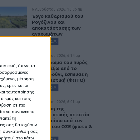
6 Αυγούστου 2026, 10:06 πμ
Έργο καθαρισμού του
Ρογόζινου και
αποκατάστασης των
αναχωμάτων
ΚΑΡΔΙΤΣΑ
5 Αυγούστου 2026, 6:14 μμ
Παρανάλωμα του πυρός
 συσκευή, όπως τα
έγινε ΙΧ έξω από το
προσαρμοσμένες
Μορφοβούνι, έσπευσε η
ιεχόμενο, μέτρηση
Πυροσβεστική (ΦΩΤΟ)
ς, εμείς και οι
ΚΑΡΔΙΤΣΑ
και ταυτοποίησης
ό εμάς και τους
5 Αυγούστου 2026, 6:01 μμ
σβαση σε πιο
Επέμβαση της
τε να συναινέσετε.
Πυροσβεστικής σε εστία
αιτεί τη
φωτιάς πίσω από τον
εις σας θα ισχύουν
σταθμό του ΟΣΕ (φωτο &
 τη συγκατάθεσή σας
βιντεο)
ορρήτου" στο κάτω
ΚΑΡΔΙΤΣΑ