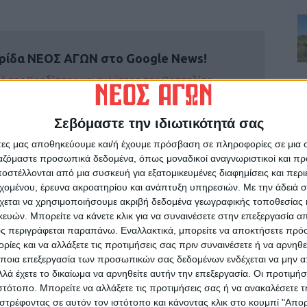
ρίδα ΝΕΟΣ ΑΓΩΝ στο Google News!
οχή της Καρδίτσας και ευρύτερα της Θεσσαλίας
Σεβόμαστε την ιδιωτικότητά σας
ΕΠΟΜΕΝΟ ΑΡΘΡΟ
άτες μας αποθηκεύουμε και/ή έχουμε πρόσβαση σε πληροφορίες σε μια
Ε
«Φως» στη συμφωνία για τα πνευματικά
ργαζόμαστε προσωπικά δεδομένα, όπως μοναδικοί αναγνωριστικοί και 
δικαιώματα δημόσιας εκτέλεσης μουσικής από
στέλλονται από μια συσκευή για εξατομικευμένες διαφημίσεις και περ
τις επιχειρήσεις εστίασης (φωτο)
εχομένου, έρευνα ακροατηρίου και ανάπτυξη υπηρεσιών.
Με την άδειά σα
χεται να χρησιμοποιήσουμε ακριβή δεδομένα γεωγραφικής τοποθεσίας 
ών. Μπορείτε να κάνετε κλικ για να συναινέσετε στην επεξεργασία απ
ς περιγράφεται παραπάνω. Εναλλακτικά, μπορείτε να αποκτήσετε πρό
ίες και να αλλάξετε τις προτιμήσεις σας πριν συναινέσετε ή να αρνηθεί
ποια επεξεργασία των προσωπικών σας δεδομένων ενδέχεται να μην απ
λά έχετε το δικαίωμα να αρνηθείτε αυτήν την επεξεργασία. Οι προτιμήσ
ινή Εφημερίδα της Καρδίτσας
ιστότοπο. Μπορείτε να αλλάξετε τις προτιμήσεις σας ή να ανακαλέσετε
στρέφοντας σε αυτόν τον ιστότοπο και κάνοντας κλικ στο κουμπί "Απ