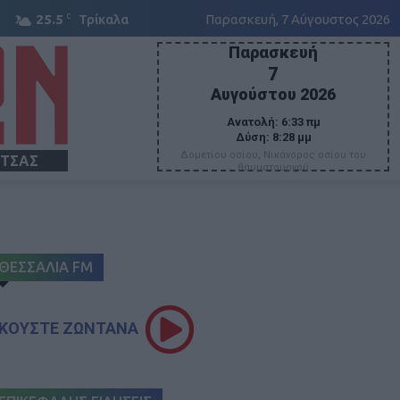
C
25.5
Τρίκαλα
Παρασκευή, 7 Αύγουστος 2026
Παρασκευή
7
Αυγούστου 2026
Ανατολή:
6:33 πμ
Δύση:
8:28 μμ
Δομετίου οσίου, Νικάνορος οσίου του
ΙΤΣΑΣ
θαυματουργού
ΘΕΣΣΑΛΙΑ FM
ΚΟΥΣΤΕ ΖΩΝΤΑΝΑ