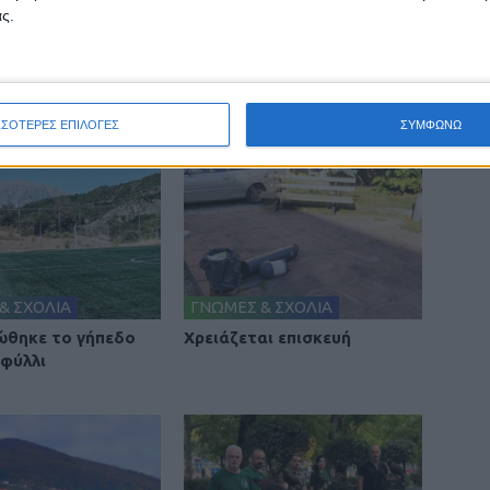
ς.
ΣΣΟΤΕΡΕΣ ΕΠΙΛΟΓΕΣ
ΣΥΜΦΩΝΩ
& ΣΧΟΛΙΑ
ΓΝΩΜΕΣ & ΣΧΟΛΙΑ
θηκε το γήπεδο
Χρειάζεται επισκευή
φύλλι