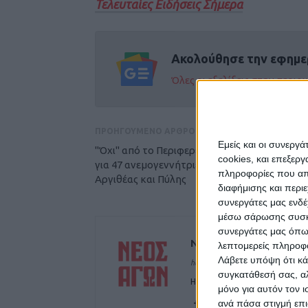
Τελευταίες Ειδήσεις Σήμερα
Ακολούθησε την εφημε
Όλες οι εξελίξεις στην περι
ΠΡΟΗΓΟΥΜΕΝΟ ΑΡΘΡΟ
Εμείς και οι συνεργ
"Όχι" από το Περιφερειακό Συμβούλιο σε ΜΠ
cookies, και επεξε
για 47 ανεμογεννήτριες στους Δήμους
πληροφορίες που απο
Αργιθέας και Πύλης
διαφήμισης και περι
συνεργάτες μας ενδέ
μέσω σάρωσης συσκευ
συνεργάτες μας όπω
ΝΕΟΣ ΑΓΩΝ
λεπτομερείς πληροφορ
Λάβετε υπόψη ότι κά
https://neosagon.gr
συγκατάθεσή σας, αλ
Η Αρχαιότερη Καθημερινή Πρω
μόνο για αυτόν τον 
ανά πάσα στιγμή επι