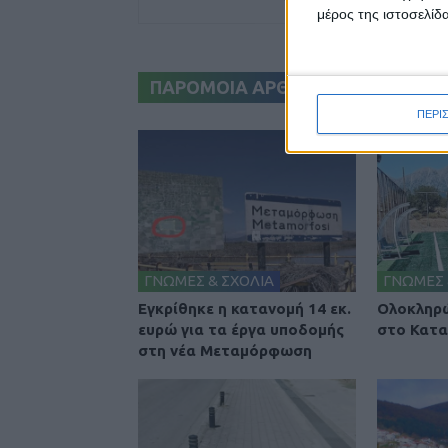
μέρος της ιστοσελίδα
ΠΑΡΟΜΟΙΑ ΑΡΘΡΑ
ΠΕΡΙ
ΓΝΩΜΕΣ & ΣΧΟΛΙΑ
ΓΝΩΜΕΣ 
Εγκρίθηκε η κατανομή 14 εκ.
Ολοκληρώ
ευρώ για τα έργα υποδομής
στο Κατα
στη νέα Μεταμόρφωση