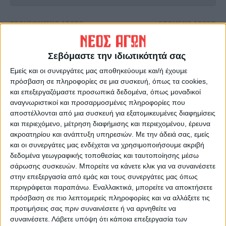
ΠΡΟΗΓΟΥΜΕΝΟ ΑΡΘΡΟ
ΕΠΟΜΕΝΟ ΑΡΘΡΟ
Κοντά σε μεταγραφικούς
500.000 ευρώ για
στόχους οι Ελπίδες
αποκαταστάσεις από τον
Σεβόμαστε την ιδιωτικότητά σας
«Ιανό» στον ορεινό όγκο του
Δήμου Καρδίτσας
Εμείς και οι συνεργάτες μας αποθηκεύουμε και/ή έχουμε
πρόσβαση σε πληροφορίες σε μια συσκευή, όπως τα cookies,
και επεξεργαζόμαστε προσωπικά δεδομένα, όπως μοναδικοί
αναγνωριστικοί και προσαρμοσμένες πληροφορίες που
αποστέλλονται από μια συσκευή για εξατομικευμένες διαφημίσεις
και περιεχόμενο, μέτρηση διαφήμισης και περιεχομένου, έρευνα
ακροατηρίου και ανάπτυξη υπηρεσιών.
Με την άδειά σας, εμείς
και οι συνεργάτες μας ενδέχεται να χρησιμοποιήσουμε ακριβή
δεδομένα γεωγραφικής τοποθεσίας και ταυτοποίησης μέσω
σάρωσης συσκευών. Μπορείτε να κάνετε κλικ για να συναινέσετε
ΝΕΟΣ ΑΓΩΝ
στην επεξεργασία από εμάς και τους συνεργάτες μας όπως
https://neosagon.gr
περιγράφεται παραπάνω. Εναλλακτικά, μπορείτε να αποκτήσετε
πρόσβαση σε πιο λεπτομερείς πληροφορίες και να αλλάξετε τις
Η Αρχαιότερη Καθημερινή Πρωινή Εφημερίδα της Καρδίτσας
προτιμήσεις σας πριν συναινέσετε ή να αρνηθείτε να
συναινέσετε.
Λάβετε υπόψη ότι κάποια επεξεργασία των