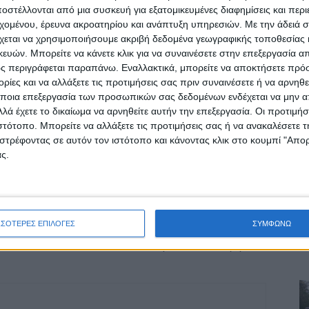
στέλλονται από μια συσκευή για εξατομικευμένες διαφημίσεις και περ
εχομένου, έρευνα ακροατηρίου και ανάπτυξη υπηρεσιών.
Με την άδειά σα
χεται να χρησιμοποιήσουμε ακριβή δεδομένα γεωγραφικής τοποθεσίας 
ών. Μπορείτε να κάνετε κλικ για να συναινέσετε στην επεξεργασία απ
ς περιγράφεται παραπάνω. Εναλλακτικά, μπορείτε να αποκτήσετε πρό
ίες και να αλλάξετε τις προτιμήσεις σας πριν συναινέσετε ή να αρνηθεί
ποια επεξεργασία των προσωπικών σας δεδομένων ενδέχεται να μην απ
λά έχετε το δικαίωμα να αρνηθείτε αυτήν την επεξεργασία. Οι προτιμήσ
ιστότοπο. Μπορείτε να αλλάξετε τις προτιμήσεις σας ή να ανακαλέσετε
στρέφοντας σε αυτόν τον ιστότοπο και κάνοντας κλικ στο κουμπί "Απ
ρίδα ΝΕΟΣ ΑΓΩΝ στο Google News!
ς.
οχή της Καρδίτσας και ευρύτερα της Θεσσαλίας
ΣΣΟΤΕΡΕΣ ΕΠΙΛΟΓΕΣ
ΣΥΜΦΩΝΩ
ΕΠΟΜΕΝΟ ΑΡΘΡΟ
Σε πρώτο ενικό 11/6/2026