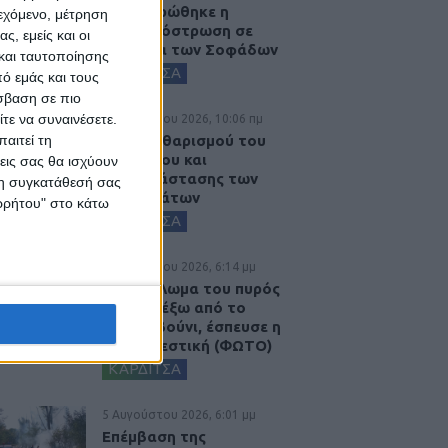
Ολοκληρώθηκε η
ιεχόμενο, μέτρηση
ασφαλτόστρωση σε
ς, εμείς και οι
τμήματα των Σοφάδων
και ταυτοποίησης
ΚΑΡΔΙΤΣΑ
ό εμάς και τους
σβαση σε πιο
τε να συναινέσετε.
6 Αυγούστου 2026, 10:06 πμ
Έργο καθαρισμού του
αιτεί τη
Ρογόζινου και
εις σας θα ισχύουν
αποκατάστασης των
 τη συγκατάθεσή σας
αναχωμάτων
ορρήτου" στο κάτω
ΚΑΡΔΙΤΣΑ
5 Αυγούστου 2026, 6:14 μμ
Παρανάλωμα του πυρός
έγινε ΙΧ έξω από το
Μορφοβούνι, έσπευσε η
Πυροσβεστική (ΦΩΤΟ)
ΚΑΡΔΙΤΣΑ
5 Αυγούστου 2026, 6:01 μμ
Επέμβαση της