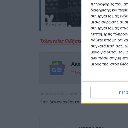
πληροφορίες που απο
διαφήμισης και περι
συνεργάτες μας ενδέ
μέσω σάρωσης συσκευ
συνεργάτες μας όπω
λεπτομερείς πληροφορ
Λάβετε υπόψη ότι κά
Τελευταίες Ειδήσεις Σήμερα
συγκατάθεσή σας, αλ
μόνο για αυτόν τον 
ανά πάσα στιγμή επι
Ακολούθησε την εφημε
μέρος της ιστοσελίδα
Όλες οι εξελίξεις στην περι
ΠΕΡΙ
ΠΡΟΗΓΟΥΜΕΝΟ ΑΡΘΡΟ
Γιατί δεν ενισχύονται με το ανώτατο ποσό;