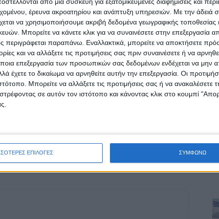
στέλλονται από μια συσκευή για εξατομικευμένες διαφημίσεις και περ
εχομένου, έρευνα ακροατηρίου και ανάπτυξη υπηρεσιών.
Με την άδειά σα
χεται να χρησιμοποιήσουμε ακριβή δεδομένα γεωγραφικής τοποθεσίας 
ών. Μπορείτε να κάνετε κλικ για να συναινέσετε στην επεξεργασία απ
ς περιγράφεται παραπάνω. Εναλλακτικά, μπορείτε να αποκτήσετε πρό
ίες και να αλλάξετε τις προτιμήσεις σας πριν συναινέσετε ή να αρνηθεί
ποια επεξεργασία των προσωπικών σας δεδομένων ενδέχεται να μην απ
λά έχετε το δικαίωμα να αρνηθείτε αυτήν την επεξεργασία. Οι προτιμήσ
ιστότοπο. Μπορείτε να αλλάξετε τις προτιμήσεις σας ή να ανακαλέσετε
ρίδα ΝΕΟΣ ΑΓΩΝ στο Google News!
στρέφοντας σε αυτόν τον ιστότοπο και κάνοντας κλικ στο κουμπί "Απ
οχή της Καρδίτσας και ευρύτερα της Θεσσαλίας
ς.
ΕΠΟΜΕΝΟ ΑΡΘΡΟ
Σε πρώτο ενικό 16/5/2023
ΣΣΟΤΕΡΕΣ ΕΠΙΛΟΓΕΣ
ΣΥΜΦΩΝΩ