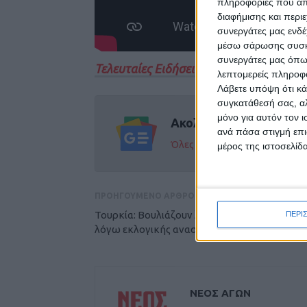
πληροφορίες που απο
διαφήμισης και περι
συνεργάτες μας ενδέ
μέσω σάρωσης συσκευ
συνεργάτες μας όπω
Τελευταίες Ειδήσεις Σήμερα
λεπτομερείς πληροφορ
Λάβετε υπόψη ότι κά
συγκατάθεσή σας, αλ
μόνο για αυτόν τον 
Ακολούθησε την εφημε
ανά πάσα στιγμή επι
Όλες οι εξελίξεις στην περι
μέρος της ιστοσελίδα
ΠΡΟΗΓΟΥΜΕΝΟ ΑΡΘΡΟ
Τουρκία: Βουλιάζουν λίρα και χρηματιστήριο
ΠΕΡΙ
λόγω εκλογικής ανασφάλειας
ΝΕΟΣ ΑΓΩΝ