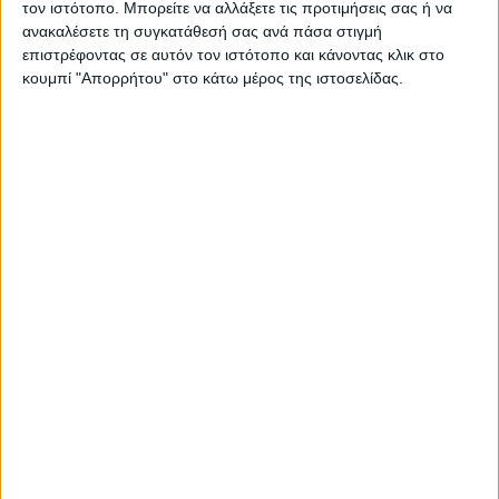
τον ιστότοπο. Μπορείτε να αλλάξετε τις προτιμήσεις σας ή να
ανακαλέσετε τη συγκατάθεσή σας ανά πάσα στιγμή
ΠΑΡΟΜΟΙΑ ΑΡΘΡΑ
επιστρέφοντας σε αυτόν τον ιστότοπο και κάνοντας κλικ στο
κουμπί "Απορρήτου" στο κάτω μέρος της ιστοσελίδας.
RADIO INTERVIEWS
Στενό Πρέσινγκ 4/8/2026