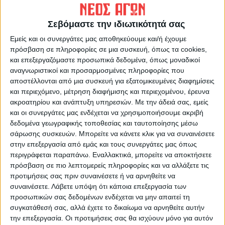
ΠΡΟΗΓΟΥΜΕΝΟ ΑΡΘΡΟ
ΕΠΟΜΕΝΟ ΑΡΘΡΟ
Επικίνδυνη κολώνα
Ενάντια στη συγχώνευση και
Σεβόμαστε την ιδιωτικότητά σας
το κλείσιμο τμημάτων οι
εκπαιδευτικοί, γονείς και
Εμείς και οι συνεργάτες μας αποθηκεύουμε και/ή έχουμε
μαθητές (φωτο)
πρόσβαση σε πληροφορίες σε μια συσκευή, όπως τα cookies,
και επεξεργαζόμαστε προσωπικά δεδομένα, όπως μοναδικοί
αναγνωριστικοί και προσαρμοσμένες πληροφορίες που
αποστέλλονται από μια συσκευή για εξατομικευμένες διαφημίσεις
και περιεχόμενο, μέτρηση διαφήμισης και περιεχομένου, έρευνα
ακροατηρίου και ανάπτυξη υπηρεσιών.
Με την άδειά σας, εμείς
και οι συνεργάτες μας ενδέχεται να χρησιμοποιήσουμε ακριβή
δεδομένα γεωγραφικής τοποθεσίας και ταυτοποίησης μέσω
σάρωσης συσκευών. Μπορείτε να κάνετε κλικ για να συναινέσετε
στην επεξεργασία από εμάς και τους συνεργάτες μας όπως
ΝΕΟΣ ΑΓΩΝ
περιγράφεται παραπάνω. Εναλλακτικά, μπορείτε να αποκτήσετε
https://neosagon.gr
πρόσβαση σε πιο λεπτομερείς πληροφορίες και να αλλάξετε τις
προτιμήσεις σας πριν συναινέσετε ή να αρνηθείτε να
Η Αρχαιότερη Καθημερινή Πρωινή Εφημερίδα της Καρδίτσας
συναινέσετε.
Λάβετε υπόψη ότι κάποια επεξεργασία των
προσωπικών σας δεδομένων ενδέχεται να μην απαιτεί τη
συγκατάθεσή σας, αλλά έχετε το δικαίωμα να αρνηθείτε αυτήν
την επεξεργασία. Οι προτιμήσεις σας θα ισχύουν μόνο για αυτόν