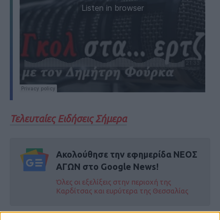
Τελευταίες Ειδήσεις Σήμερα
Ακολούθησε την εφημερίδα ΝΕΟΣ
ΑΓΩΝ στο Google News!
Όλες οι εξελίξεις στην περιοχή της
Καρδίτσας και ευρύτερα της Θεσσαλίας