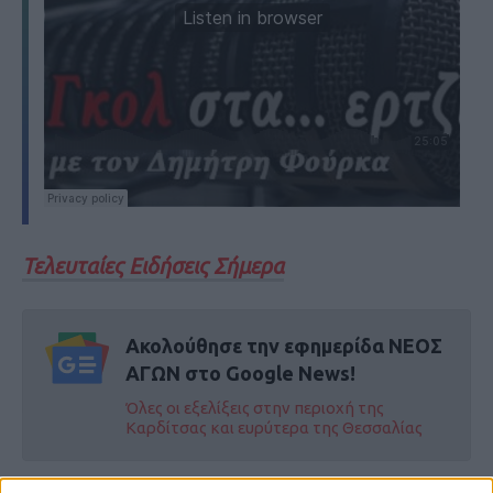
Τελευταίες Ειδήσεις Σήμερα
Ακολούθησε την εφημερίδα ΝΕΟΣ
ΑΓΩΝ στο Google News!
Όλες οι εξελίξεις στην περιοχή της
Καρδίτσας και ευρύτερα της Θεσσαλίας