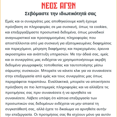
ΠΡΟΗΓΟΥΜΕΝΟ ΑΡΘΡΟ
ΕΠΟΜΕΝΟ ΑΡΘΡΟ
Πρωινό μαγκαζίνο 22/3/2023
Σε πρώτο ενικό 22/3/2023
Σεβόμαστε την ιδιωτικότητά σας
Εμείς και οι συνεργάτες μας αποθηκεύουμε και/ή έχουμε
πρόσβαση σε πληροφορίες σε μια συσκευή, όπως τα cookies,
και επεξεργαζόμαστε προσωπικά δεδομένα, όπως μοναδικοί
αναγνωριστικοί και προσαρμοσμένες πληροφορίες που
αποστέλλονται από μια συσκευή για εξατομικευμένες διαφημίσεις
και περιεχόμενο, μέτρηση διαφήμισης και περιεχομένου, έρευνα
ακροατηρίου και ανάπτυξη υπηρεσιών.
Με την άδειά σας, εμείς
και οι συνεργάτες μας ενδέχεται να χρησιμοποιήσουμε ακριβή
ΝΕΟΣ ΑΓΩΝ
δεδομένα γεωγραφικής τοποθεσίας και ταυτοποίησης μέσω
https://neosagon.gr
σάρωσης συσκευών. Μπορείτε να κάνετε κλικ για να συναινέσετε
στην επεξεργασία από εμάς και τους συνεργάτες μας όπως
Η Αρχαιότερη Καθημερινή Πρωινή Εφημερίδα της Καρδίτσας
περιγράφεται παραπάνω. Εναλλακτικά, μπορείτε να αποκτήσετε
πρόσβαση σε πιο λεπτομερείς πληροφορίες και να αλλάξετε τις
προτιμήσεις σας πριν συναινέσετε ή να αρνηθείτε να
συναινέσετε.
Λάβετε υπόψη ότι κάποια επεξεργασία των
προσωπικών σας δεδομένων ενδέχεται να μην απαιτεί τη
ΠΑΡΟΜΟΙΑ ΑΡΘΡΑ
συγκατάθεσή σας, αλλά έχετε το δικαίωμα να αρνηθείτε αυτήν
την επεξεργασία. Οι προτιμήσεις σας θα ισχύουν μόνο για αυτόν