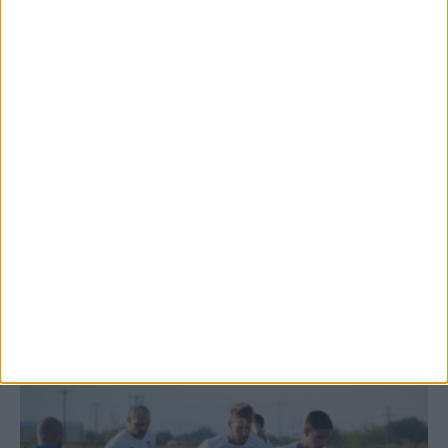
Θέμα ημέρας: Ο νομός Καρδίτσας είναι ο
τελευταίος νομός της Θεσσαλίας...
7 Αυγούστου 2026, 12:58 μμ