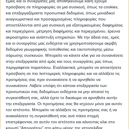
Εμείς και οι συνεργάτες μας αποθηκεύουμε και/ή έχουμε
πρόσβαση σε πληροφορίες σε μια συσκευή, όπως τα cookies,
και επεξεργαζόμαστε προσωπικά δεδομένα, όπως μοναδικοί
αναγνωριστικοί και προσαρμοσμένες πληροφορίες που
WEB TV
αποστέλλονται από μια συσκευή για εξατομικευμένες διαφημίσεις
και περιεχόμενο, μέτρηση διαφήμισης και περιεχομένου, έρευνα
Προετοιμασία Δόξας Μασχολουρίου
ακροατηρίου και ανάπτυξη υπηρεσιών.
Με την άδειά σας, εμείς
και οι συνεργάτες μας ενδέχεται να χρησιμοποιήσουμε ακριβή
δεδομένα γεωγραφικής τοποθεσίας και ταυτοποίησης μέσω
σάρωσης συσκευών. Μπορείτε να κάνετε κλικ για να συναινέσετε
στην επεξεργασία από εμάς και τους συνεργάτες μας όπως
περιγράφεται παραπάνω. Εναλλακτικά, μπορείτε να αποκτήσετε
πρόσβαση σε πιο λεπτομερείς πληροφορίες και να αλλάξετε τις
προτιμήσεις σας πριν συναινέσετε ή να αρνηθείτε να
συναινέσετε.
Λάβετε υπόψη ότι κάποια επεξεργασία των
προσωπικών σας δεδομένων ενδέχεται να μην απαιτεί τη
συγκατάθεσή σας, αλλά έχετε το δικαίωμα να αρνηθείτε αυτήν
την επεξεργασία. Οι προτιμήσεις σας θα ισχύουν μόνο για αυτόν
τον ιστότοπο. Μπορείτε να αλλάξετε τις προτιμήσεις σας ή να
ανακαλέσετε τη συγκατάθεσή σας ανά πάσα στιγμή
επιστρέφοντας σε αυτόν τον ιστότοπο και κάνοντας κλικ στο
κουμπί "Απορρήτου" στο κάτω μέρος της ιστοσελίδας.