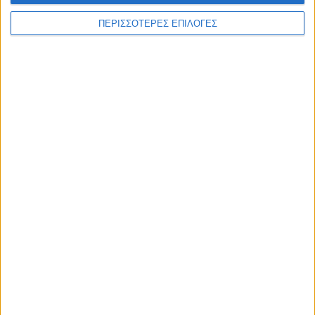
WEB TV
ΠΕΡΙΣΣΟΤΕΡΕΣ ΕΠΙΛΟΓΕΣ
Στιγμές χαλάρωσης στο Plastiras Lake
Festival 2026