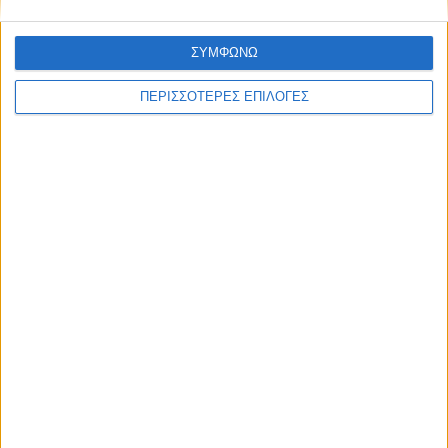
ΣΥΜΦΩΝΩ
ΠΕΡΙΣΣΟΤΕΡΕΣ ΕΠΙΛΟΓΕΣ
ΑΘΛΗΤΙΚΑ
Ισόπαλος στο ΟΑΚΑ ο Παναθηναϊκός με
την ΤΣΣΚΑ Σόφιας (1-1)