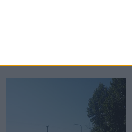
6 Αυγούστου 2026, 10:11 πμ
Ξεκινά η κατεδάφιση ετοιμόρροπων
κτιρίων σε Αγναντερό και Ριζοβούνι
ΚΑΡΔΙΤΣΑ