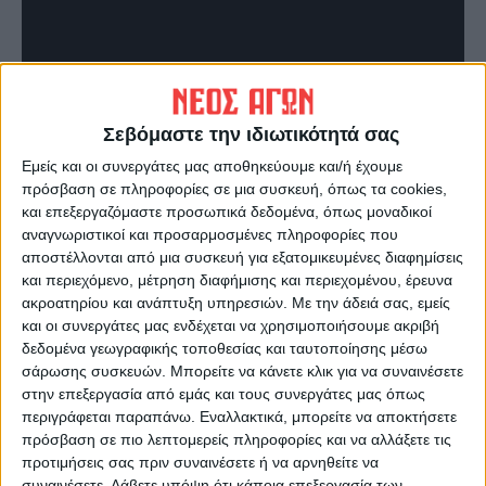
Σεβόμαστε την ιδιωτικότητά σας
Τελευταίες Ειδήσεις Σήμερα
Εμείς και οι συνεργάτες μας αποθηκεύουμε και/ή έχουμε
πρόσβαση σε πληροφορίες σε μια συσκευή, όπως τα cookies,
και επεξεργαζόμαστε προσωπικά δεδομένα, όπως μοναδικοί
Ακολούθησε την εφημερίδα ΝΕΟΣ
αναγνωριστικοί και προσαρμοσμένες πληροφορίες που
ΑΓΩΝ στο Google News!
αποστέλλονται από μια συσκευή για εξατομικευμένες διαφημίσεις
και περιεχόμενο, μέτρηση διαφήμισης και περιεχομένου, έρευνα
Όλες οι εξελίξεις στην περιοχή της
ακροατηρίου και ανάπτυξη υπηρεσιών.
Με την άδειά σας, εμείς
Καρδίτσας και ευρύτερα της Θεσσαλίας
και οι συνεργάτες μας ενδέχεται να χρησιμοποιήσουμε ακριβή
δεδομένα γεωγραφικής τοποθεσίας και ταυτοποίησης μέσω
σάρωσης συσκευών. Μπορείτε να κάνετε κλικ για να συναινέσετε
ΠΡΟΗΓΟΥΜΕΝΟ ΑΡΘΡΟ
ΕΠΟΜΕΝΟ ΑΡΘΡΟ
στην επεξεργασία από εμάς και τους συνεργάτες μας όπως
Hμερίδα στο αμφιθέατρο της
Τέσσερις Τάξεις Υποδοχής
περιγράφεται παραπάνω. Εναλλακτικά, μπορείτε να αποκτήσετε
σχολής Δασολογίας για τα
ιδρύονται σε δύο σχολεία του
πρόσβαση σε πιο λεπτομερείς πληροφορίες και να αλλάξετε τις
κοινωνικά δίκτυα
Ν. Καρδίτσας
προτιμήσεις σας πριν συναινέσετε ή να αρνηθείτε να
συναινέσετε.
Λάβετε υπόψη ότι κάποια επεξεργασία των