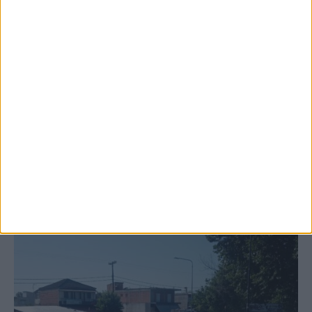
6 Αυγούστου 2026, 10:11 πμ
Ξεκινά η κατεδάφιση ετοιμόρροπων
κτιρίων σε Αγναντερό και Ριζοβούνι
ΚΑΡΔΙΤΣΑ