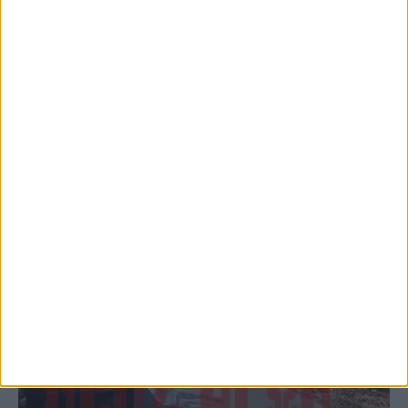
το Μορφοβούνι, έσπευσε η Πυροσβεστική
(ΦΩΤΟ)
ΚΑΡΔΙΤΣΑ