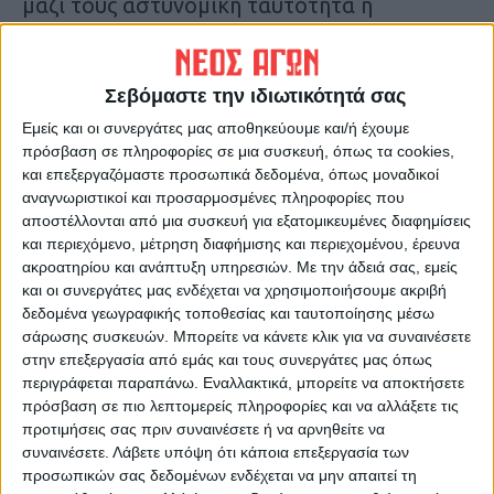
μαζί τους αστυνομική ταυτότητα ή
διαβατήριο ή άδεια οδήγησης ή βιβλιάριο
ασφαλιστικού ταμείου για τον απαραίτητο
έλεγχο. H αναγνώριση των εκλογέων μπορεί
Σεβόμαστε την ιδιωτικότητά σας
να γίνει και με χρήση της ψηφιακής
Εμείς και οι συνεργάτες μας αποθηκεύουμε και/ή έχουμε
ταυτότητας.
πρόσβαση σε πληροφορίες σε μια συσκευή, όπως τα cookies,
και επεξεργαζόμαστε προσωπικά δεδομένα, όπως μοναδικοί
Συνολικά 31 κόμματα και συνασπισμοί
αναγνωριστικοί και προσαρμοσμένες πληροφορίες που
κομμάτων έχουν εγκριθεί από τον Άρειο
αποστέλλονται από μια συσκευή για εξατομικευμένες διαφημίσεις
Πάγο για να συμμετάσχουν στις αυριανές
και περιεχόμενο, μέτρηση διαφήμισης και περιεχομένου, έρευνα
ακροατηρίου και ανάπτυξη υπηρεσιών.
Με την άδειά σας, εμείς
ευρωεκλογές οι οποίες θα διεξαχθούν στις 9
και οι συνεργάτες μας ενδέχεται να χρησιμοποιήσουμε ακριβή
Ιουνίου.
δεδομένα γεωγραφικής τοποθεσίας και ταυτοποίησης μέσω
σάρωσης συσκευών. Μπορείτε να κάνετε κλικ για να συναινέσετε
Οι ψηφοφόροι στην Ελλάδα καλούνται να
στην επεξεργασία από εμάς και τους συνεργάτες μας όπως
περιγράφεται παραπάνω. Εναλλακτικά, μπορείτε να αποκτήσετε
εκλέξουν συνολικά 21 ευρωβουλευτές, οι
πρόσβαση σε πιο λεπτομερείς πληροφορίες και να αλλάξετε τις
οποίοι θα εκπροσωπούν για τα επόμενα
προτιμήσεις σας πριν συναινέσετε ή να αρνηθείτε να
πέντε χρόνια τη χώρα στο
συναινέσετε.
Λάβετε υπόψη ότι κάποια επεξεργασία των
προσωπικών σας δεδομένων ενδέχεται να μην απαιτεί τη
Ευρωκοινοβούλιο.