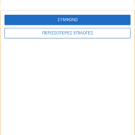
ΣΥΜΦΩΝΩ
ΠΕΡΙΣΣΟΤΕΡΕΣ ΕΠΙΛΟΓΕΣ
ΕΛΛΑΔΑ
Τι προβλέπεται φέτος για τις αμοιβαίες
μετεγγραφές φοιτητών, ποια
πανεπιστήμια εξαιρούνται