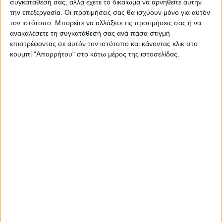
συγκατάθεσή σας, αλλά έχετε το δικαίωμα να αρνηθείτε αυτήν
την επεξεργασία. Οι προτιμήσεις σας θα ισχύουν μόνο για αυτόν
Το σύνολο των κρατών-μελών της
τον ιστότοπο. Μπορείτε να αλλάξετε τις προτιμήσεις σας ή να
Ευρωπαϊκής Ενωσης θα εκλέξει τον
ανακαλέσετε τη συγκατάθεσή σας ανά πάσα στιγμή
επιστρέφοντας σε αυτόν τον ιστότοπο και κάνοντας κλικ στο
Ιούνιο720 ευρωβουλευτές, 15
κουμπί "Απορρήτου" στο κάτω μέρος της ιστοσελίδας.
περισσότερους σε σύγκριση με τις
προηγούμενες εκλογές.
Αξίζει να σημειωθεί ότι η ελληνική
επικράτεια αποτελεί μία ενιαία εκλογική
περιφέρεια για την εκλογή των μελών του
Ευρωπαϊκού Κοινοβουλίου. Ως εκ τούτου,
τα πολιτικά κόμματα προτείνουν ενιαία
ψηφοδέλτια για όλη τη χώρα.
Τα πολιτικά κόμματα τα οποία έχουν
εγκριθεί καλούνται να συγκεντρώσουν
τουλάχιστον το 3% των ψήφων για να
μπορέσουν να εκλέξουν ευρωβουλευτή.