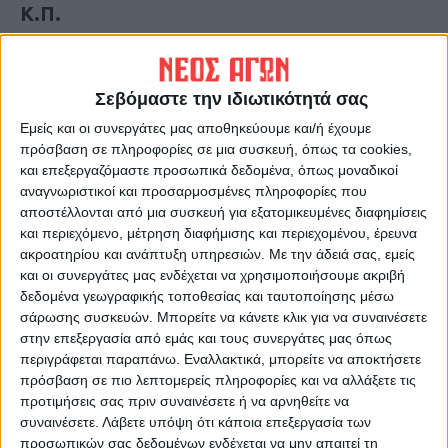
Κ.Π.
Τελευταίες Ειδήσεις Σήμερα
Σεβόμαστε την ιδιωτικότητά σας
Εμείς και οι συνεργάτες μας αποθηκεύουμε και/ή έχουμε
Ακολούθησε την εφημερίδα ΝΕΟΣ
πρόσβαση σε πληροφορίες σε μια συσκευή, όπως τα cookies,
ΑΓΩΝ στο Google News!
και επεξεργαζόμαστε προσωπικά δεδομένα, όπως μοναδικοί
αναγνωριστικοί και προσαρμοσμένες πληροφορίες που
Όλες οι εξελίξεις στην περιοχή της
αποστέλλονται από μια συσκευή για εξατομικευμένες διαφημίσεις
Καρδίτσας και ευρύτερα της Θεσσαλίας
και περιεχόμενο, μέτρηση διαφήμισης και περιεχομένου, έρευνα
ακροατηρίου και ανάπτυξη υπηρεσιών.
Με την άδειά σας, εμείς
και οι συνεργάτες μας ενδέχεται να χρησιμοποιήσουμε ακριβή
ΠΡΟΗΓΟΥΜΕΝΟ ΑΡΘΡΟ
ΕΠΟΜΕΝΟ ΑΡΘΡΟ
δεδομένα γεωγραφικής τοποθεσίας και ταυτοποίησης μέσω
Στο… έλεος της
Γνώριμοι
σάρωσης συσκευών. Μπορείτε να κάνετε κλικ για να συναινέσετε
εγκατάλειψης η σήραγγα του
στην επεξεργασία από εμάς και τους συνεργάτες μας όπως
Αχελώου
περιγράφεται παραπάνω. Εναλλακτικά, μπορείτε να αποκτήσετε
πρόσβαση σε πιο λεπτομερείς πληροφορίες και να αλλάξετε τις
προτιμήσεις σας πριν συναινέσετε ή να αρνηθείτε να
συναινέσετε.
Λάβετε υπόψη ότι κάποια επεξεργασία των
προσωπικών σας δεδομένων ενδέχεται να μην απαιτεί τη