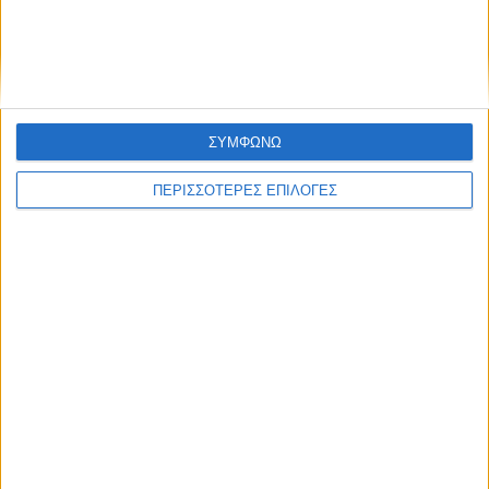
ΣΥΜΦΩΝΩ
ΠΕΡΙΣΣΟΤΕΡΕΣ ΕΠΙΛΟΓΕΣ
ΚΑΡΔΙΤΣΑ
Κρούσμα του ιού του Δυτικού Νείλου στην
Κυψέλη του Δήμου Σοφάδων - έκτακτοι