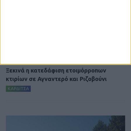
6 Αυγούστου 2026, 10:11 πμ
Ξεκινά η κατεδάφιση ετοιμόρροπων
κτιρίων σε Αγναντερό και Ριζοβούνι
ΚΑΡΔΙΤΣΑ