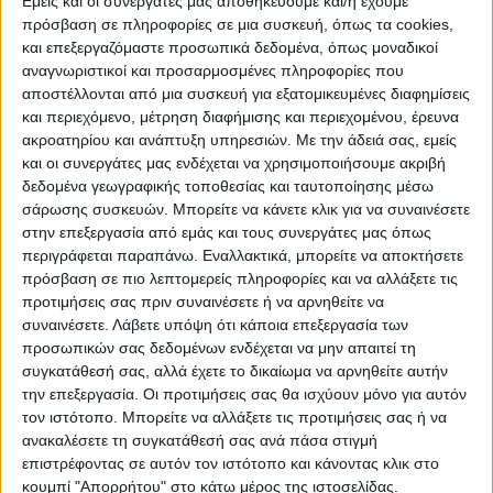
Εμείς και οι συνεργάτες μας αποθηκεύουμε και/ή έχουμε
αγροκτήματος βρέθηκαν και κατασχέθηκαν:
πρόσβαση σε πληροφορίες σε μια συσκευή, όπως τα cookies,
τρία πλαστικά βαρέλια που περιείχαν 31
και επεξεργαζόμαστε προσωπικά δεδομένα, όπως μοναδικοί
αναγνωριστικοί και προσαρμοσμένες πληροφορίες που
ανισοβαρείς συσκευασίες με ποσότητες
αποστέλλονται από μια συσκευή για εξατομικευμένες διαφημίσεις
αποξηραμένης ακατέργαστης κάνναβης,
και περιεχόμενο, μέτρηση διαφήμισης και περιεχομένου, έρευνα
συνολικού βάρους -7- κιλών και -331-
ακροατηρίου και ανάπτυξη υπηρεσιών.
Με την άδειά σας, εμείς
και οι συνεργάτες μας ενδέχεται να χρησιμοποιήσουμε ακριβή
γραμμαρίων, κλώνοι κάνναβης με φύλλα και
δεδομένα γεωγραφικής τοποθεσίας και ταυτοποίησης μέσω
φούντες κάνναβης, συνολικού βάρους -4-
σάρωσης συσκευών. Μπορείτε να κάνετε κλικ για να συναινέσετε
κιλών και -998- γραμμαρίων, κρεμασμένοι
στην επεξεργασία από εμάς και τους συνεργάτες μας όπως
σε σχοινί προς αποξήρανση, καθώς και μία
περιγράφεται παραπάνω. Εναλλακτικά, μπορείτε να αποκτήσετε
πρόσβαση σε πιο λεπτομερείς πληροφορίες και να αλλάξετε τις
ζυγαριά.
προτιμήσεις σας πριν συναινέσετε ή να αρνηθείτε να
συναινέσετε.
Λάβετε υπόψη ότι κάποια επεξεργασία των
Επίσης, σε νομότυπη έρευνα που
προσωπικών σας δεδομένων ενδέχεται να μην απαιτεί τη
συγκατάθεσή σας, αλλά έχετε το δικαίωμα να αρνηθείτε αυτήν
διενεργήθηκε στην οικία του βρέθηκαν και
την επεξεργασία. Οι προτιμήσεις σας θα ισχύουν μόνο για αυτόν
κατασχέθηκαν:
τον ιστότοπο. Μπορείτε να αλλάξετε τις προτιμήσεις σας ή να
ανακαλέσετε τη συγκατάθεσή σας ανά πάσα στιγμή
-4- συσκευασίες με ακατέργαστη κάνναβη,
επιστρέφοντας σε αυτόν τον ιστότοπο και κάνοντας κλικ στο
κουμπί "Απορρήτου" στο κάτω μέρος της ιστοσελίδας.
συνολικού βάρους -9,4- γραμμαρίων και