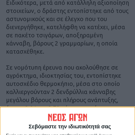
Ειδικότερα, μετά από κατάλληλη αξιοποίηση
στοιχείων, ο δράστης εντοπίστηκε από τους
αστυνομικούς και σε έλεγχο που του
διενεργήθηκε, κατελήφθη να κατέχει, μέσα
σε πακέτο τσιγάρων, αποξηραμένη
κάνναβη, βάρους 2 γραμμαρίων, η οποία
κατασχέθηκε.
Σε νομότυπη έρευνα που ακολούθησε σε
αγρόκτημα, ιδιοκτησίας του, εντοπίστηκε
αυτοσχέδιο θερμοκήπιο, μέσα στο οποίο
καλλιεργούνταν 2 δενδρύλλια κάνναβης
μεγάλου βάρους και πλήρους ανάπτυξης,
ύψους 3,01 και 2,79 μέτρων, αντίστοιχα, τα
οποία εκριζώθηκαν και κατασχέθηκαν.
Σεβόμαστε την ιδιωτικότητά σας
Περαιτέρω, σε αποθήκη εντός του