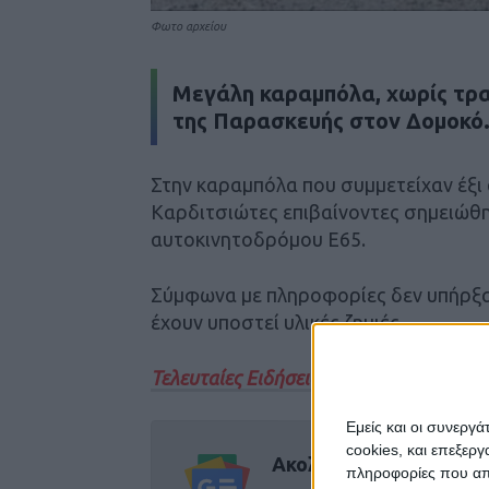
Φωτο αρχείου
Μεγάλη καραμπόλα, χωρίς τρα
της Παρασκευής στον Δομοκό
Στην καραμπόλα που συμμετείχαν έξι 
Καρδιτσιώτες επιβαίνοντες σημειώθ
αυτοκινητοδρόμου Ε65.
Σύμφωνα με πληροφορίες δεν υπήρξα
έχουν υποστεί υλικές ζημιές.
Τελευταίες Ειδήσεις Σήμερα
Εμείς και οι συνεργ
cookies, και επεξε
Ακολούθησε την εφημε
πληροφορίες που απο