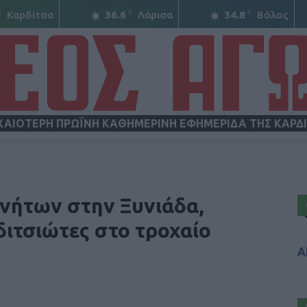
C
C
C
Καρδίτσα
36.6
Λάρισα
34.8
Βόλος
ΧΑΙΟΤΕΡΗ ΠΡΩΪΝΗ ΚΑΘΗΜΕΡΙΝΗ ΕΦΗΜΕΡΙΔΑ ΤΗΣ ΚΑΡΔ
ΝΕΟΣ
ινήτων στην Ξυνιάδα,
ιτσιώτες στο τροχαίο
Α
ΑΓΩΝ