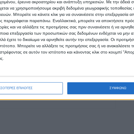
εχομένου, έρευνα ακροατηρίου και ανάπτυξη υπηρεσιών.
Με την άδειά σα
οχή της Καρδίτσας και ευρύτερα της Θεσσαλίας
χεται να χρησιμοποιήσουμε ακριβή δεδομένα γεωγραφικής τοποθεσίας 
ών. Μπορείτε να κάνετε κλικ για να συναινέσετε στην επεξεργασία απ
ς περιγράφεται παραπάνω. Εναλλακτικά, μπορείτε να αποκτήσετε πρό
ΕΠΟΜΕΝΟ ΑΡΘΡΟ
ίες και να αλλάξετε τις προτιμήσεις σας πριν συναινέσετε ή να αρνηθεί
Πέντε εκτροπές οχημάτων σε μία ημέρα στις
ποια επεξεργασία των προσωπικών σας δεδομένων ενδέχεται να μην απ
στροφές της Συκεώνας! (φωτο)
λά έχετε το δικαίωμα να αρνηθείτε αυτήν την επεξεργασία. Οι προτιμήσ
ιστότοπο. Μπορείτε να αλλάξετε τις προτιμήσεις σας ή να ανακαλέσετε
στρέφοντας σε αυτόν τον ιστότοπο και κάνοντας κλικ στο κουμπί "Απ
ς.
ΣΣΟΤΕΡΕΣ ΕΠΙΛΟΓΕΣ
ΣΥΜΦΩΝΩ
ινή Εφημερίδα της Καρδίτσας