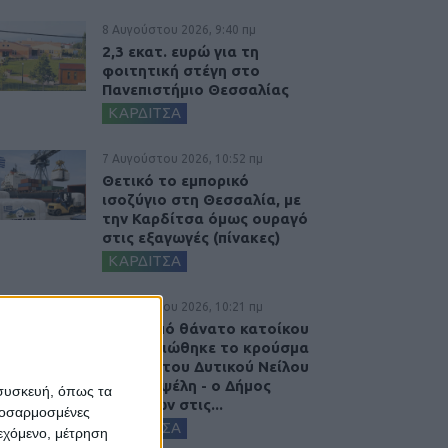
8 Αυγούστου 2026, 9:40 πμ
2,3 εκατ. ευρώ για τη
φοιτητική στέγη στο
Πανεπιστήμιο Θεσσαλίας
ΚΑΡΔΙΤΣΑ
7 Αυγούστου 2026, 10:52 πμ
Θετικό το εμπορικό
ισοζύγιο στη Θεσσαλία, με
την Καρδίτσα όμως ουραγό
στις εξαγωγές (πίνακες)
ΚΑΡΔΙΤΣΑ
7 Αυγούστου 2026, 10:21 πμ
Μετά από θάνατο κατοίκου
επιβεβαιώθηκε το κρούσμα
του ιού του Δυτικού Νείλου
στην Κυψέλη - ο Δήμος
 συσκευή, όπως τα
Σοφάδων στις...
προσαρμοσμένες
ΚΑΡΔΙΤΣΑ
ιεχόμενο, μέτρηση