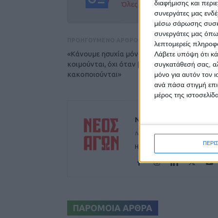
διαφήμισης και περι
Όλες οι εξελίξεις στην περι
συνεργάτες μας ενδέ
μέσω σάρωσης συσκευ
συνεργάτες μας όπω
ΠΡΟΗΓΟΥΜΕΝΟ ΑΡΘΡΟ
λεπτομερείς πληροφορ
«Κάνουμε ησυχία μόνο όταν τα παιδιά
Λάβετε υπόψη ότι κά
κοιμούνται, όχι όταν βιάζονται και
συγκατάθεσή σας, αλ
κακοποιούνται»
μόνο για αυτόν τον 
ανά πάσα στιγμή επι
μέρος της ιστοσελίδα
ΝΕΟΣ ΑΓΩΝ
https://neosagon.gr
ΠΕΡΙ
Η Αρχαιότερη Καθημερινή Πρω
ΠΑΡΟΜΟΙΑ ΑΡΘΡΑ