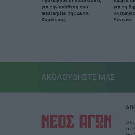
Προχωρούν οι διαδικασίες
Δωρεά ακ
για την ανάθεση του
για τη δη
masterplan της ΔΕΥΑ
«Κειμηλι
Καρδίτσας
Ρεντίνα
ΑΚΟΛΟΥΘΗΣΤΕ ΜΑΣ
ΑΠΟ
Ο ΝΕ
της 
της 