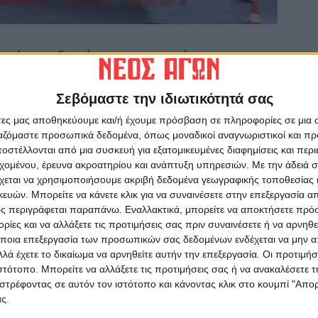
τοκίνητα εξετράπησαν της πορείας τους και
ες της Παρασκευής σε διαφορετικά σημεία των
Σεβόμαστε την ιδιωτικότητά σας
απογευματινές ώρες, εκ των οποίων η μία
άτες μας αποθηκεύουμε και/ή έχουμε πρόσβαση σε πληροφορίες σε μια
ο).
ργαζόμαστε προσωπικά δεδομένα, όπως μοναδικοί αναγνωριστικοί και 
στέλλονται από μια συσκευή για εξατομικευμένες διαφημίσεις και περ
οχαία η οποία προχώρησε στη διευθέτηση της
εχομένου, έρευνα ακροατηρίου και ανάπτυξη υπηρεσιών.
Με την άδειά σα
εσης είναι πως πέρα από τις υλικές ζημιές δεν
χεται να χρησιμοποιήσουμε ακριβή δεδομένα γεωγραφικής τοποθεσίας 
ών. Μπορείτε να κάνετε κλικ για να συναινέσετε στην επεξεργασία απ
τισμός.
ς περιγράφεται παραπάνω. Εναλλακτικά, μπορείτε να αποκτήσετε πρό
ίες και να αλλάξετε τις προτιμήσεις σας πριν συναινέσετε ή να αρνηθεί
ποια επεξεργασία των προσωπικών σας δεδομένων ενδέχεται να μην απ
λά έχετε το δικαίωμα να αρνηθείτε αυτήν την επεξεργασία. Οι προτιμήσ
ιστότοπο. Μπορείτε να αλλάξετε τις προτιμήσεις σας ή να ανακαλέσετε
στρέφοντας σε αυτόν τον ιστότοπο και κάνοντας κλικ στο κουμπί "Απ
ρίδα ΝΕΟΣ ΑΓΩΝ στο Google News!
ς.
οχή της Καρδίτσας και ευρύτερα της Θεσσαλίας