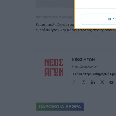
ΠΡΟΗΓΟΥΜΕΝΟ ΑΡΘΡΟ
ΠΕΡΙ
Καραμπόλα έξι αυτοκινήτων στην Ξυνιάδα,
ενεπλάκησαν και Καρδιτσιώτες στο τροχαίο
ΝΕΟΣ ΑΓΩΝ
https://neosagon.gr
Η Αρχαιότερη Καθημερινή Πρω
ΠΑΡΟΜΟΙΑ ΑΡΘΡΑ