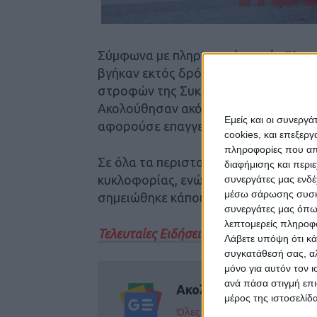
Σύμφωνα με πληροφορίες, τρία ΙΧ αυ
βγήκαν εκτός δρόμου τις πρωινές ώρ
στροφών της Συκεώνας.
Ακολούθησαν ακόμη δύο εκτροπές τις 
Εμείς και οι συνεργ
αφορούσε επαγγελματικό όχημα (φωτ
cookies, και επεξε
πληροφορίες που απο
Σε όλα τα περιστατικά έσπευσε η τρ
διαφήμισης και περι
κυκλοφορίας, ενώ το ευτυχές της υπόθ
συνεργάτες μας ενδέ
μέσω σάρωσης συσκευ
σημειώθηκε κάποιος σοβαρός τραυμα
συνεργάτες μας όπω
λεπτομερείς πληροφορ
Τελευταίες Ειδήσεις Σήμερα
Λάβετε υπόψη ότι κά
συγκατάθεσή σας, αλ
μόνο για αυτόν τον 
ανά πάσα στιγμή επι
Ακολούθησε την εφημε
μέρος της ιστοσελίδα
Όλες οι εξελίξεις στην περι