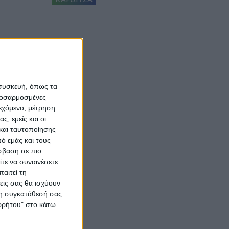
 συσκευή, όπως τα
προσαρμοσμένες
ιεχόμενο, μέτρηση
ς, εμείς και οι
και ταυτοποίησης
ό εμάς και τους
σβαση σε πιο
τε να συναινέσετε.
αιτεί τη
εις σας θα ισχύουν
 τη συγκατάθεσή σας
ορρήτου" στο κάτω