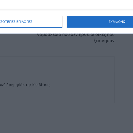
ΕΠΟΜΕΝΟ ΑΡΘΡΟ
ΣΣΟΤΕΡΕΣ ΕΠΙΛΟΓΕΣ
ΣΥΜΦΩΝΩ
Διεκδικήσεις ιδιοκτησιών από το Δημόσιο το
νομοσχέδιο που δεν ήρθε, οι δίκες που
ξεκίνησαν
ινή Εφημερίδα της Καρδίτσας