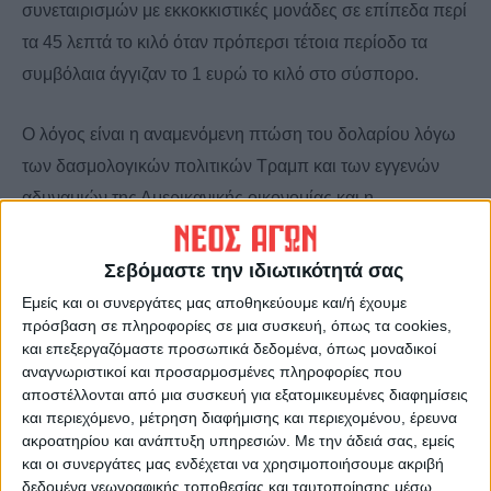
συνεταιρισμών με εκκοκκιστικές μονάδες σε επίπεδα περί
τα 45 λεπτά το κιλό όταν πρόπερσι τέτοια περίοδο τα
συμβόλαια άγγιζαν το 1 ευρώ το κιλό στο σύσπορο.
Ο λόγος είναι η αναμενόμενη πτώση του δολαρίου λόγω
των δασμολογικών πολιτικών Τραμπ και των εγγενών
αδυναμιών της Αμερικανικής οικονομίας και η
κατακόρυφη πτώση της ζήτησης για βαμβακερές ίνες.
Υπάρχουν ποσότητες αδιάθετες ακόμη από πέρυσι, ενώ
Σεβόμαστε την ιδιωτικότητά σας
στη γειτονική Τουρκία που αποτελεί την κύριο εξαγωγικό
Εμείς και οι συνεργάτες μας αποθηκεύουμε και/ή έχουμε
προορισμό του ελληνικού εκκοκκισμένου βάμβακος
πρόσβαση σε πληροφορίες σε μια συσκευή, όπως τα cookies,
και επεξεργαζόμαστε προσωπικά δεδομένα, όπως μοναδικοί
έκλεισαν 4000 κλωστήρια στο πρώτο εξάμηνο του 2025
αναγνωριστικοί και προσαρμοσμένες πληροφορίες που
εξαιτίας ακριβώς της έλλειψης ζήτησης παγκοσμίως.
αποστέλλονται από μια συσκευή για εξατομικευμένες διαφημίσεις
και περιεχόμενο, μέτρηση διαφήμισης και περιεχομένου, έρευνα
ακροατηρίου και ανάπτυξη υπηρεσιών.
Με την άδειά σας, εμείς
Η κατάσταση δεν είναι καλύτερη με το
σκληρό σιτάρι
με
και οι συνεργάτες μας ενδέχεται να χρησιμοποιήσουμε ακριβή
τις τρέχουσες τιμές λίγο πριν τα αλώνια να μην
δεδομένα γεωγραφικής τοποθεσίας και ταυτοποίησης μέσω