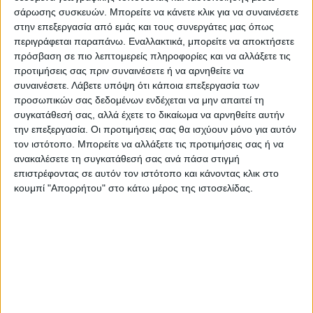
σάρωσης συσκευών. Μπορείτε να κάνετε κλικ για να συναινέσετε
υπερβαίνουν τα 25 λεπτά το κιλό και τους παράγοντες της
στην επεξεργασία από εμάς και τους συνεργάτες μας όπως
αγοράς να εύχονται να υπάρχουν ζημίες σε Ιταλία, Γαλλία
περιγράφεται παραπάνω. Εναλλακτικά, μπορείτε να αποκτήσετε
λόγω ξηρασίας ώστε να ενισχυθεί η ζήτηση μέσα στους
πρόσβαση σε πιο λεπτομερείς πληροφορίες και να αλλάξετε τις
προτιμήσεις σας πριν συναινέσετε ή να αρνηθείτε να
καλοκαιρινούς μήνες.
συναινέσετε.
Λάβετε υπόψη ότι κάποια επεξεργασία των
προσωπικών σας δεδομένων ενδέχεται να μην απαιτεί τη
Ωστόσο με τα κόστη παραγωγής στα βασικά αυτά
συγκατάθεσή σας, αλλά έχετε το δικαίωμα να αρνηθείτε αυτήν
την επεξεργασία. Οι προτιμήσεις σας θα ισχύουν μόνο για αυτόν
προϊόντα του θεσσαλικού κάμπου να υπερβαίνουν τις
τον ιστότοπο. Μπορείτε να αλλάξετε τις προτιμήσεις σας ή να
τρέχουσες τιμές πώλησης δημιουργείται μια νέα γενιά
ανακαλέσετε τη συγκατάθεσή σας ανά πάσα στιγμή
υπερχρεωμένων αγροτών αφού η περσινή χρονιά ήταν
επιστρέφοντας σε αυτόν τον ιστότοπο και κάνοντας κλικ στο
κουμπί "Απορρήτου" στο κάτω μέρος της ιστοσελίδας.
ακόμη χειρότερη από πλευράς τιμών αλλά και σοδειών
λόγω του παρατεταμένου καύσωνα και της ξηρασίας.
Οι χαμηλές τιμές στα αγροτικά εμπορεύματα όπως το
βαμβάκι και το σιτάρι οφείλονται σε έναν συνδυασμό
παγκόσμιων, ευρωπαϊκών και τοπικών παραγόντων: