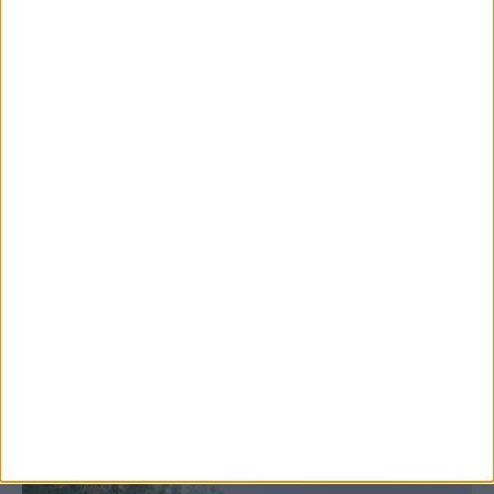
6 Αυγούστου 2026, 7:48 μμ
Κρούσμα του ιού του Δυτικού Νείλου στην
Κυψέλη του Δήμου Σοφάδων - έκτακτοι
ψεκασμοί
ΚΑΡΔΙΤΣΑ