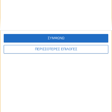
ΣΥΜΦΩΝΩ
ΠΕΡΙΣΣΟΤΕΡΕΣ ΕΠΙΛΟΓΕΣ
ΚΑΡΔΙΤΣΑ
Μετά από θάνατο κατοίκου
επιβεβαιώθηκε το κρούσμα του ιού του
Δυτικού Νείλου στην Κυψέλη - ο Δήμος
Σοφάδων στις επηρεαζόμενες περιοχές