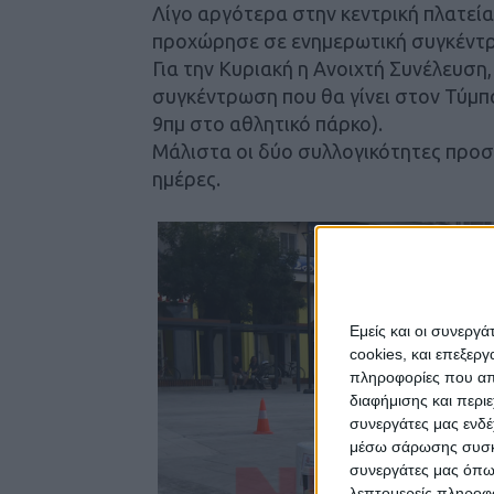
Λίγο αργότερα στην κεντρική πλατεί
προχώρησε σε ενημερωτική συγκέντρ
Για την Κυριακή η Ανοιχτή Συνέλευση
συγκέντρωση που θα γίνει στον Τύμπ
9πμ στο αθλητικό πάρκο).
Μάλιστα οι δύο συλλογικότητες προσα
ημέρες.
Εμείς και οι συνεργ
cookies, και επεξε
πληροφορίες που απο
διαφήμισης και περι
συνεργάτες μας ενδέ
μέσω σάρωσης συσκευ
συνεργάτες μας όπω
λεπτομερείς πληροφορ