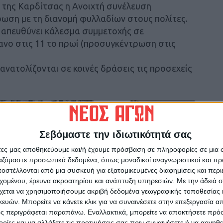
α της Καρδίτσας η Ανοιχτή συνέλευση
ωση με τη διανομή φυλλαδίων στους πολίτες.
, απευθύνει κάλεσμα συμμετοχής σε
ανο στις 11 το πρωί (προσυγκέντρωση στις
νατολίζονται σε κοινές δράσεις τις προσεχείς
Σεβόμαστε την ιδιωτικότητά σας
άτες μας αποθηκεύουμε και/ή έχουμε πρόσβαση σε πληροφορίες σε μια
ργαζόμαστε προσωπικά δεδομένα, όπως μοναδικοί αναγνωριστικοί και 
στέλλονται από μια συσκευή για εξατομικευμένες διαφημίσεις και περ
εχομένου, έρευνα ακροατηρίου και ανάπτυξη υπηρεσιών.
Με την άδειά σα
χεται να χρησιμοποιήσουμε ακριβή δεδομένα γεωγραφικής τοποθεσίας 
ών. Μπορείτε να κάνετε κλικ για να συναινέσετε στην επεξεργασία απ
ς περιγράφεται παραπάνω. Εναλλακτικά, μπορείτε να αποκτήσετε πρό
ίες και να αλλάξετε τις προτιμήσεις σας πριν συναινέσετε ή να αρνηθεί