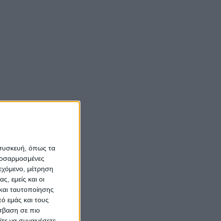
 συσκευή, όπως τα
προσαρμοσμένες
ιεχόμενο, μέτρηση
ς, εμείς και οι
και ταυτοποίησης
ό εμάς και τους
σβαση σε πιο
τε να συναινέσετε.