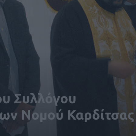
ου Συλλόγου
ων Νομού Καρδίτσας