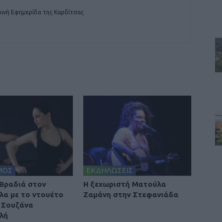
ινή Εφημερίδα της Καρδίτσας
ΜΟΣ
ΕΚΔΗΛΩΣΕΙΣ
Βραδιά στον
Η ξεχωριστή Ματούλα
λα με το ντουέτο
Ζαμάνη στην Στεφανιάδα
ι Σουζάνα
λή