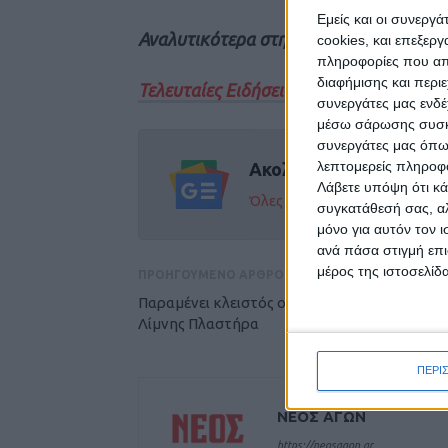
Εμείς και οι συνεργ
Αναλυτικότερα στην έντυπη έκδοση του
cookies, και επεξε
πληροφορίες που απο
διαφήμισης και περι
Τελευταίες Ειδήσεις Σήμερα
συνεργάτες μας ενδέ
μέσω σάρωσης συσκευ
συνεργάτες μας όπω
λεπτομερείς πληροφορ
Ακολούθησε την εφημε
Λάβετε υπόψη ότι κά
Όλες οι εξελίξεις στην περι
συγκατάθεσή σας, αλ
μόνο για αυτόν τον 
ανά πάσα στιγμή επι
μέρος της ιστοσελίδα
ΠΡΟΗΓΟΥΜΕΝΟ ΑΡΘΡΟ
Παραμένει κλειστός ο δρόμος Ανθοχωρίου -
Λίμνης Πλαστήρα
ΠΕΡΙ
ΝΕΟΣ ΑΓΩΝ
https://neosagon.gr