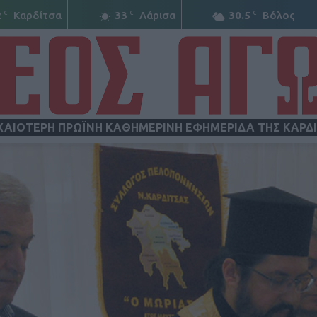
C
C
C
2
Καρδίτσα
33
Λάρισα
30.5
Βόλος
ΧΑΙΟΤΕΡΗ ΠΡΩΪΝΗ ΚΑΘΗΜΕΡΙΝΗ ΕΦΗΜΕΡΙΔΑ ΤΗΣ ΚΑΡΔ
ΝΕΟΣ
ΑΓΩΝ