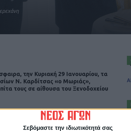
Δερεχάνη
σφαιρα, την Κυριακή 29 Ιανουαρίου, τα
Α
σίων Ν. Καρδίτσας «ο Μωριάς»,
πίτα τους σε αίθουσα του Ξενοδοχείου
ης Δήμου, καλωσόρισε τους παρευρισκόμενους
και χαρές και στην συνέχεια με τις ευλογίες
Σεβόμαστε την ιδιωτικότητά σας
ης πίτας.