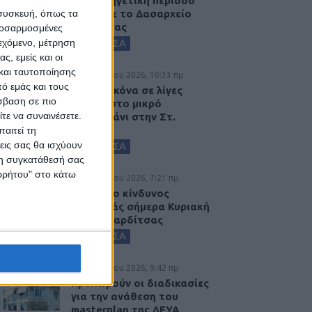
νέα κυνηγετική περίοδο
 συσκευή, όπως τα
εξέδωσε το Δασαρχείο
Καρδίτσας
προσαρμοσμένες
ιεχόμενο, μέτρηση
ΚΑΡΔΙΤΣΑ
ς, εμείς και οι
και ταυτοποίησης
9 Αυγούστου 2026, 10:33 πμ
ό εμάς και τους
Η ίδια εικόνα σε λίγες
σβαση σε πιο
ημέρες στο μικρό
τε να συναινέσετε.
συντριβάνι στην Στ.
Λάππα...
αιτεί τη
εις σας θα ισχύουν
ΚΑΡΔΙΤΣΑ
 τη συγκατάθεσή σας
ορρήτου" στο κάτω
9 Αυγούστου 2026, 7:21 πμ
Υψηλός ο κίνδυνος
πυρκαγιάς σήμερα Κυριακή
στο Ν. Καρδίτσας
ΚΑΡΔΙΤΣΑ
8 Αυγούστου 2026, 9:42 πμ
Προχωρούν οι διαδικασίες
για την ανάθεση του
masterplan της ΔΕΥΑ