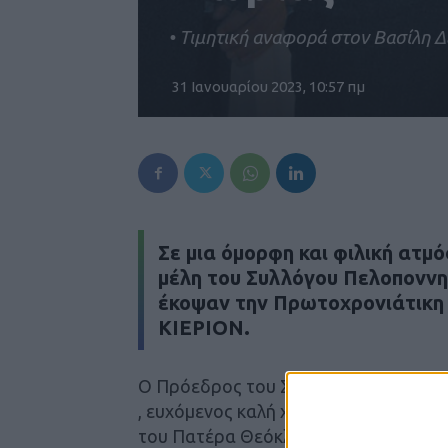
• Τιμητική αναφορά στον Βασίλη 
31 Ιανουαρίου 2023, 10:57 πμ
Σε μια όμορφη και φιλική ατμό
μέλη του Συλλόγου Πελοποννη
έκοψαν την Πρωτοχρονιάτικη 
ΚΙΕΡΙΟΝ.
Ο Πρόεδρος του Συλλόγου κ. Δημήτρ
, ευχόμενος καλή χρονιά γεμάτη υγεία 
του Πατέρα Θεόκλητου, έγινε η κοπή τ