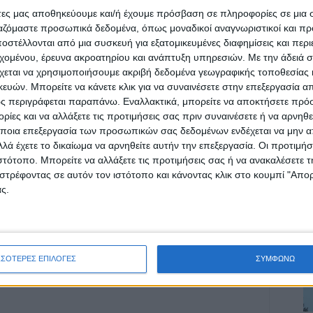
άτες μας αποθηκεύουμε και/ή έχουμε πρόσβαση σε πληροφορίες σε μια
 Νέου Αγώνα
ργαζόμαστε προσωπικά δεδομένα, όπως μοναδικοί αναγνωριστικοί και 
στέλλονται από μια συσκευή για εξατομικευμένες διαφημίσεις και περ
εχομένου, έρευνα ακροατηρίου και ανάπτυξη υπηρεσιών.
Με την άδειά σα
χεται να χρησιμοποιήσουμε ακριβή δεδομένα γεωγραφικής τοποθεσίας 
ών. Μπορείτε να κάνετε κλικ για να συναινέσετε στην επεξεργασία απ
ς περιγράφεται παραπάνω. Εναλλακτικά, μπορείτε να αποκτήσετε πρό
ίες και να αλλάξετε τις προτιμήσεις σας πριν συναινέσετε ή να αρνηθεί
ρίδα ΝΕΟΣ ΑΓΩΝ στο Google News!
ποια επεξεργασία των προσωπικών σας δεδομένων ενδέχεται να μην απ
οχή της Καρδίτσας και ευρύτερα της Θεσσαλίας
λά έχετε το δικαίωμα να αρνηθείτε αυτήν την επεξεργασία. Οι προτιμήσ
ιστότοπο. Μπορείτε να αλλάξετε τις προτιμήσεις σας ή να ανακαλέσετε
στρέφοντας σε αυτόν τον ιστότοπο και κάνοντας κλικ στο κουμπί "Απ
ς.
ΕΠΟΜΕΝΟ ΑΡΘΡΟ
Τραγωδία στη Λάρισα: Βουτιά στο κενό για
40χρονη, έπεσε από τον 5ο όροφο
ΣΣΟΤΕΡΕΣ ΕΠΙΛΟΓΕΣ
ΣΥΜΦΩΝΩ