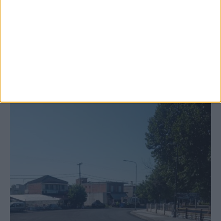
Ξεκινά η κατεδάφιση ετοιμόρροπων
κτιρίων σε Αγναντερό και Ριζοβούνι
ΚΑΡΔΙΤΣΑ