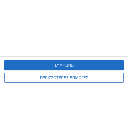
ΝΕΟΣ ΑΓΩΝ
https://neosagon.gr
ΣΥΜΦΩΝΩ
Η Αρχαιότερη Καθημερινή Πρωινή Εφημερίδα της Καρδίτσας
ΠΕΡΙΣΣΟΤΕΡΕΣ ΕΠΙΛΟΓΕΣ
ΘΕΣΣΑΛΙΑ FM