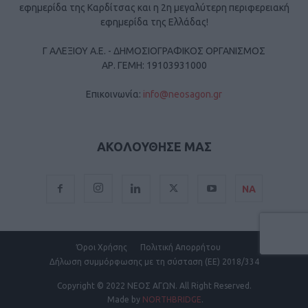
εφημερίδα της Καρδίτσας και η 2η μεγαλύτερη περιφερειακή
εφημερίδα της Ελλάδας!
Γ ΑΛΕΞΙΟΥ Α.Ε. - ΔΗΜΟΣΙΟΓΡΑΦΙΚΟΣ ΟΡΓΑΝΙΣΜΟΣ
ΑΡ. ΓΕΜΗ: 19103931000
Επικοινωνία:
info@neosagon.gr
ΑΚΟΛΟΥΘΗΣΕ ΜΑΣ
ΝΑ
Όροι Χρήσης
Πολιτική Απορρήτου
Δήλωση συμμόρφωσης με τη σύσταση (ΕΕ) 2018/334
Copyright
© 2022 ΝΕΟΣ ΑΓΩΝ.
All Right Reserved.
Made by
NORTHBRIDGE
.