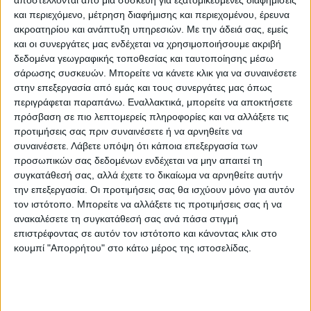
αποστέλλονται από μια συσκευή για εξατομικευμένες διαφημίσεις
και περιεχόμενο, μέτρηση διαφήμισης και περιεχομένου, έρευνα
ακροατηρίου και ανάπτυξη υπηρεσιών.
Με την άδειά σας, εμείς
και οι συνεργάτες μας ενδέχεται να χρησιμοποιήσουμε ακριβή
δεδομένα γεωγραφικής τοποθεσίας και ταυτοποίησης μέσω
σάρωσης συσκευών. Μπορείτε να κάνετε κλικ για να συναινέσετε
στην επεξεργασία από εμάς και τους συνεργάτες μας όπως
περιγράφεται παραπάνω. Εναλλακτικά, μπορείτε να αποκτήσετε
πρόσβαση σε πιο λεπτομερείς πληροφορίες και να αλλάξετε τις
προτιμήσεις σας πριν συναινέσετε ή να αρνηθείτε να
«Συνολικά, το χωριό έχει 234 κατοίκους. Τα
συναινέσετε.
Λάβετε υπόψη ότι κάποια επεξεργασία των
προσωπικών σας δεδομένων ενδέχεται να μην απαιτεί τη
νέα σπίτια θέλουμε να χτιστούν με βάση όχι
συγκατάθεσή σας, αλλά έχετε το δικαίωμα να αρνηθείτε αυτήν
τα τετραγωνικά των υπαρχόντων σπιτιών
την επεξεργασία. Οι προτιμήσεις σας θα ισχύουν μόνο για αυτόν
αλλά των μελών των οικογενειών που ζουν
τον ιστότοπο. Μπορείτε να αλλάξετε τις προτιμήσεις σας ή να
ανακαλέσετε τη συγκατάθεσή σας ανά πάσα στιγμή
σε αυτά, γιατί κάποια παιδιά μπορεί να
επιστρέφοντας σε αυτόν τον ιστότοπο και κάνοντας κλικ στο
έχουν μεγαλώσει και να έχουν φύγει. Θα
κουμπί "Απορρήτου" στο κάτω μέρος της ιστοσελίδας.
περιμένουμε τα αποτελέσματα του
δημοψηφίσματος για να κινήσουμε τις
διαδικασίες, και σε αυτή μας την