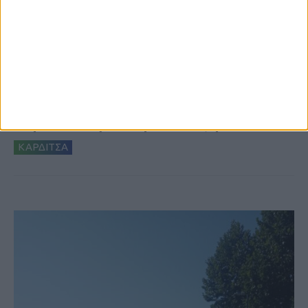
6 Αυγούστου 2026, 10:11 πμ
Ξεκινά η κατεδάφιση ετοιμόρροπων
κτιρίων σε Αγναντερό και Ριζοβούνι
ΚΑΡΔΙΤΣΑ