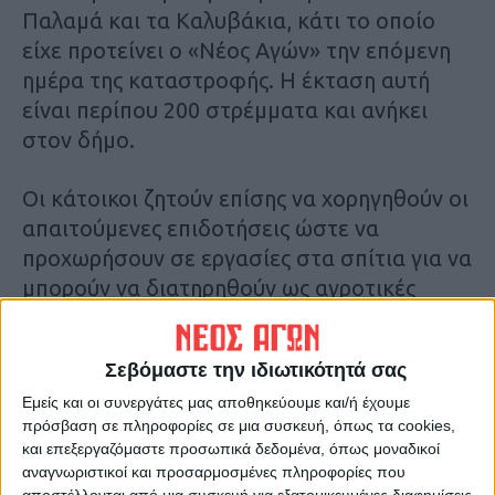
Παλαμά και τα Καλυβάκια, κάτι το οποίο
είχε προτείνει ο «Νέος Αγών» την επόμενη
ημέρα της καταστροφής. Η έκταση αυτή
είναι περίπου 200 στρέμματα και ανήκει
στον δήμο.
Οι κάτοικοι ζητούν επίσης να χορηγηθούν οι
απαιτούμενες επιδοτήσεις ώστε να
προχωρήσουν σε εργασίες στα σπίτια για να
μπορούν να διατηρηθούν ως αγροτικές
κατοικίες κατά τη διάρκεια των αγροτικών
εργασιών.
Σεβόμαστε την ιδιωτικότητά σας
Εμείς και οι συνεργάτες μας αποθηκεύουμε και/ή έχουμε
πρόσβαση σε πληροφορίες σε μια συσκευή, όπως τα cookies,
και επεξεργαζόμαστε προσωπικά δεδομένα, όπως μοναδικοί
αναγνωριστικοί και προσαρμοσμένες πληροφορίες που