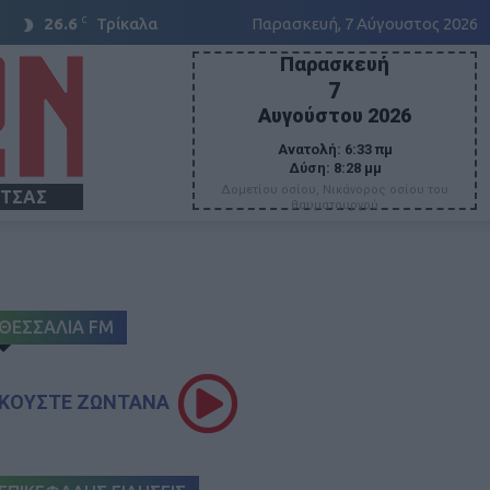
C
26.6
Τρίκαλα
Παρασκευή, 7 Αύγουστος 2026
Παρασκευή
7
Αυγούστου 2026
Ανατολή:
6:33 πμ
Δύση:
8:28 μμ
Δομετίου οσίου, Νικάνορος οσίου του
ΙΤΣΑΣ
θαυματουργού
ΘΕΣΣΑΛΙΑ FM
ΚΟΥΣΤΕ ΖΩΝΤΑΝΑ