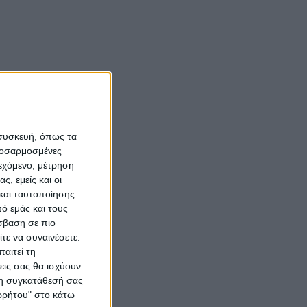
 συσκευή, όπως τα
προσαρμοσμένες
ιεχόμενο, μέτρηση
ς, εμείς και οι
και ταυτοποίησης
ό εμάς και τους
σβαση σε πιο
τε να συναινέσετε.
αιτεί τη
εις σας θα ισχύουν
 τη συγκατάθεσή σας
ορρήτου" στο κάτω