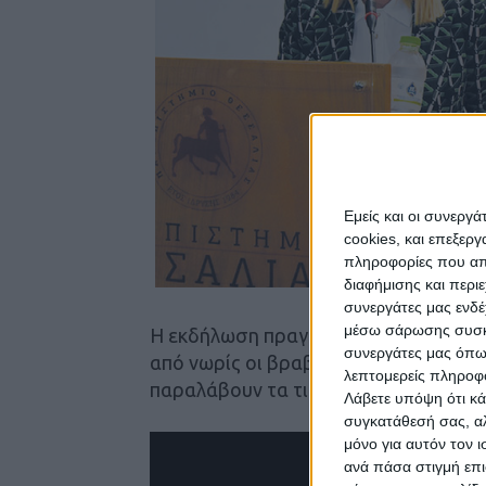
Εμείς και οι συνεργ
cookies, και επεξε
πληροφορίες που απο
διαφήμισης και περι
συνεργάτες μας ενδέ
μέσω σάρωσης συσκευ
Η εκδήλωση πραγματοποιήθηκε στο 
συνεργάτες μας όπω
από νωρίς οι βραβευθέντες μαθητές μ
λεπτομερείς πληροφορ
παραλάβουν τα τιμητικά βραβεία του
Λάβετε υπόψη ότι κά
συγκατάθεσή σας, αλ
μόνο για αυτόν τον 
ανά πάσα στιγμή επι