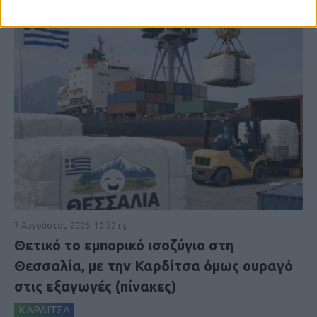
7 Αυγούστου 2026, 10:52 πμ
Θετικό το εμπορικό ισοζύγιο στη
Θεσσαλία, με την Καρδίτσα όμως ουραγό
στις εξαγωγές (πίνακες)
ΚΑΡΔΙΤΣΑ