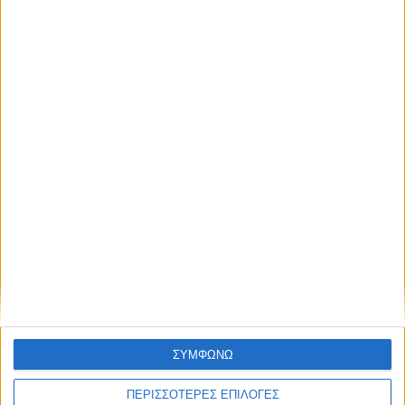
ΚΑΡΔΙΤΣΑ
Σύλληψη στην Καρδίτσα για κλοπή
ηλεκτρικής ενέργειας
ΣΥΜΦΩΝΩ
ΠΕΡΙΣΣΟΤΕΡΕΣ ΕΠΙΛΟΓΕΣ