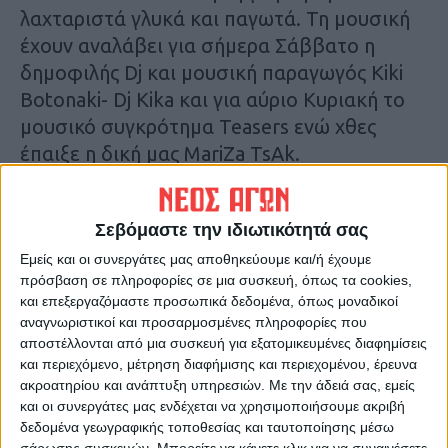
λαχταριστά γλυκά και παγωτά. Τη μουσική
έχουν αναλάβει για σήμερα Σάββατο η
δημοφιλής Dj και μουσική παραγωγός Kiki
Botonaki- Dj Kika και για αύριο Κυριακή το
μουσικό συγκρότημα Teasers ενώ χθες
έπαιξε η δική μας MariZa TsAk.
Σεβόμαστε την ιδιωτικότητά σας
Εμείς και οι συνεργάτες μας αποθηκεύουμε και/ή έχουμε
πρόσβαση σε πληροφορίες σε μια συσκευή, όπως τα cookies,
και επεξεργαζόμαστε προσωπικά δεδομένα, όπως μοναδικοί
αναγνωριστικοί και προσαρμοσμένες πληροφορίες που
αποστέλλονται από μια συσκευή για εξατομικευμένες διαφημίσεις
και περιεχόμενο, μέτρηση διαφήμισης και περιεχομένου, έρευνα
ακροατηρίου και ανάπτυξη υπηρεσιών.
Με την άδειά σας, εμείς
και οι συνεργάτες μας ενδέχεται να χρησιμοποιήσουμε ακριβή
δεδομένα γεωγραφικής τοποθεσίας και ταυτοποίησης μέσω
σάρωσης συσκευών. Μπορείτε να κάνετε κλικ για να συναινέσετε