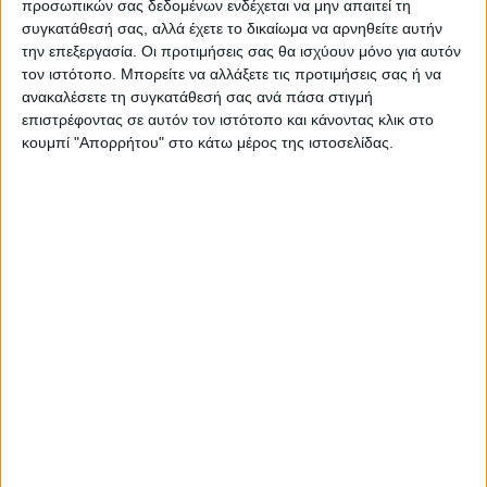
προσωπικών σας δεδομένων ενδέχεται να μην απαιτεί τη
https://neosagon.gr
συγκατάθεσή σας, αλλά έχετε το δικαίωμα να αρνηθείτε αυτήν
την επεξεργασία. Οι προτιμήσεις σας θα ισχύουν μόνο για αυτόν
Η Αρχαιότερη Καθημερινή Πρωινή Εφημερίδα της Καρδίτσας
τον ιστότοπο. Μπορείτε να αλλάξετε τις προτιμήσεις σας ή να
ανακαλέσετε τη συγκατάθεσή σας ανά πάσα στιγμή
επιστρέφοντας σε αυτόν τον ιστότοπο και κάνοντας κλικ στο
κουμπί "Απορρήτου" στο κάτω μέρος της ιστοσελίδας.
ΠΑΡΟΜΟΙΑ ΑΡΘΡΑ