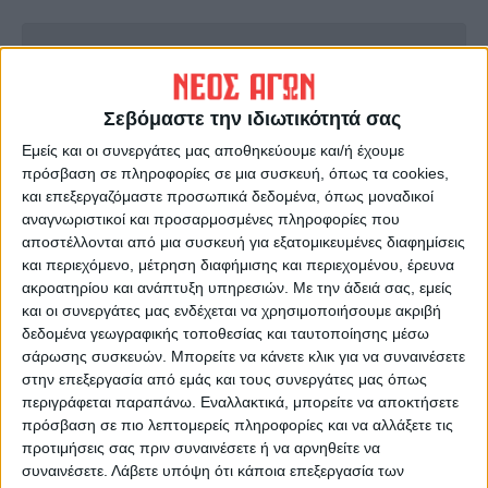
Ακολούθησε την εφημερίδα ΝΕΟΣ
ΑΓΩΝ στο Google News!
Σεβόμαστε την ιδιωτικότητά σας
Όλες οι εξελίξεις στην περιοχή της
Καρδίτσας και ευρύτερα της Θεσσαλίας
Εμείς και οι συνεργάτες μας αποθηκεύουμε και/ή έχουμε
πρόσβαση σε πληροφορίες σε μια συσκευή, όπως τα cookies,
και επεξεργαζόμαστε προσωπικά δεδομένα, όπως μοναδικοί
ΠΡΟΗΓΟΥΜΕΝΟ ΑΡΘΡΟ
ΕΠΟΜΕΝΟ ΑΡΘΡΟ
αναγνωριστικοί και προσαρμοσμένες πληροφορίες που
Δωρεάν self test για όλους
Η Έβελυν Τσάβαλου
αποστέλλονται από μια συσκευή για εξατομικευμένες διαφημίσεις
«συνομιλεί» με την ελπίδα!
και περιεχόμενο, μέτρηση διαφήμισης και περιεχομένου, έρευνα
ακροατηρίου και ανάπτυξη υπηρεσιών.
Με την άδειά σας, εμείς
και οι συνεργάτες μας ενδέχεται να χρησιμοποιήσουμε ακριβή
δεδομένα γεωγραφικής τοποθεσίας και ταυτοποίησης μέσω
σάρωσης συσκευών. Μπορείτε να κάνετε κλικ για να συναινέσετε
στην επεξεργασία από εμάς και τους συνεργάτες μας όπως
περιγράφεται παραπάνω. Εναλλακτικά, μπορείτε να αποκτήσετε
πρόσβαση σε πιο λεπτομερείς πληροφορίες και να αλλάξετε τις
προτιμήσεις σας πριν συναινέσετε ή να αρνηθείτε να
συναινέσετε.
Λάβετε υπόψη ότι κάποια επεξεργασία των
ΝΕΟΣ ΑΓΩΝ