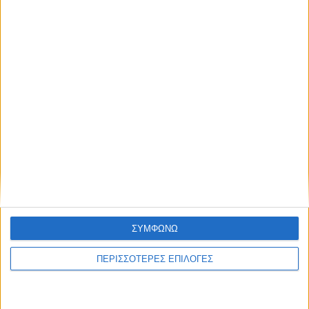
δημιουργία «Κειμηλιοαρχείου» στη
Ρεντίνα
ΣΥΜΦΩΝΩ
ΠΕΡΙΣΣΟΤΕΡΕΣ ΕΠΙΛΟΓΕΣ
ΚΑΡΔΙΤΣΑ