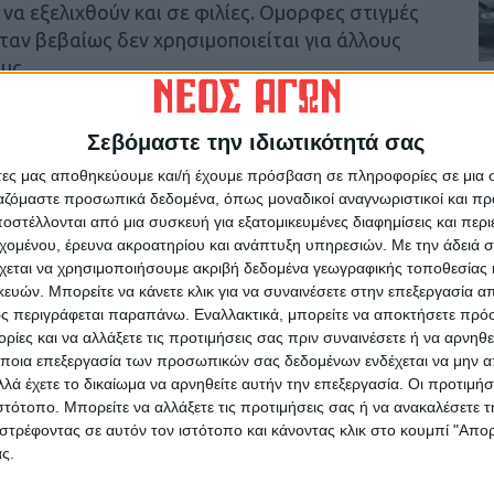
να εξελιχθούν και σε φιλίες. Ομορφες στιγμές
ταν βεβαίως δεν χρησιμοποιείται για άλλους
υς.
ά της περασμένης Κυριακής η Αναγέννηση
Σεβόμαστε την ιδιωτικότητά σας
των ακαδημιών είχαν την ευκαιρία να
άτες μας αποθηκεύουμε και/ή έχουμε πρόσβαση σε πληροφορίες σε μια
μάτο ποδόσφαιρο και χαμόγελα,
ργαζόμαστε προσωπικά δεδομένα, όπως μοναδικοί αναγνωριστικοί και 
ρο ενώνει και διδάσκει ήθος!!
στέλλονται από μια συσκευή για εξατομικευμένες διαφημίσεις και περ
εχομένου, έρευνα ακροατηρίου και ανάπτυξη υπηρεσιών.
Με την άδειά σα
Ε Αναγέννησης Καρδίτσας Κ Δημήτρης
χεται να χρησιμοποιήσουμε ακριβή δεδομένα γεωγραφικής τοποθεσίας 
Διοίκησης του Συλλόγου, αποδεικνύοντας
ών. Μπορείτε να κάνετε κλικ για να συναινέσετε στην επεξεργασία απ
ς περιγράφεται παραπάνω. Εναλλακτικά, μπορείτε να αποκτήσετε πρό
πάθειες των νέων παιδιών.»
ίες και να αλλάξετε τις προτιμήσεις σας πριν συναινέσετε ή να αρνηθεί
ποια επεξεργασία των προσωπικών σας δεδομένων ενδέχεται να μην απ
ης και της Βέροιας.
λά έχετε το δικαίωμα να αρνηθείτε αυτήν την επεξεργασία. Οι προτιμήσ
ιστότοπο. Μπορείτε να αλλάξετε τις προτιμήσεις σας ή να ανακαλέσετε
στρέφοντας σε αυτόν τον ιστότοπο και κάνοντας κλικ στο κουμπί "Απ
ς.