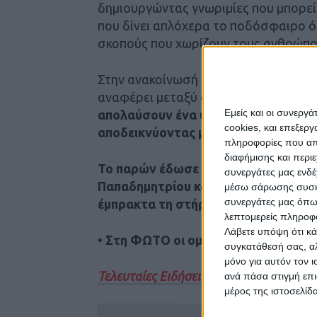
δημιουργώντας γνωριμίες που μπορεί 
που δίνει απλόχερα το ποδόσφαιρο ό
σκοπούς που χωρίζουν τους ανθρώπο
Στην ανακοίνωσή της για το τουρνου
αναφέρει μεταξύ άλλων:
«Τα παιδιά 
Εμείς και οι συνεργ
απολαύσουν ένα υπέροχο πρωινό γε
cookies, και επεξε
αποδεικνύοντας μας ότι το ποδόσφαι
πληροφορίες που απο
διαφήμισης και περι
Το παρών έδωσε ο Πρόεδρος της ΠΑ
συνεργάτες μας ενδέ
Παπαδημητρίου καθώς και μέλη της 
μέσω σάρωσης συσκευ
συνεργάτες μας όπω
έμπρακτα τη στήριξή τους στις προσ
λεπτομερείς πληροφορ
Λάβετε υπόψη ότι κά
•
Στη ΦΩΤΟ οι ομάδες της Αναγέννησ
συγκατάθεσή σας, αλ
μόνο για αυτόν τον 
Τελευταίες Ειδήσεις Σήμερα
ανά πάσα στιγμή επι
μέρος της ιστοσελίδα