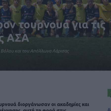
ον τουρνουά για τις
ης ΑΣΑ
υ Βόλου και του Απόλλωνα Λάρισας
υρνουά διοργάνωσαν οι ακαδημίες και
Α
έννησης, αυτή τη φορά στις