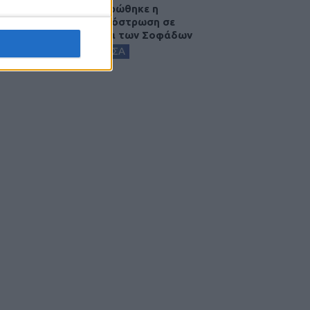
Ολοκληρώθηκε η
ασφαλτόστρωση σε
τμήματα των Σοφάδων
ΚΑΡΔΙΤΣΑ