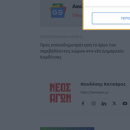
Ακολούθησε την εφημε
Όλες οι εξελίξεις στην περι
ΠΕΡΙ
ΠΡΟΗΓΟΥΜΕΝΟ ΑΡΘΡΟ
Προς επαναδημοπράτηση το έργο του
περιβάλλοντος χώρου στο νέο Δημαρχείο
Καρδίτσας
Θεοδόσης Κατσάρας
https://neosagon.gr