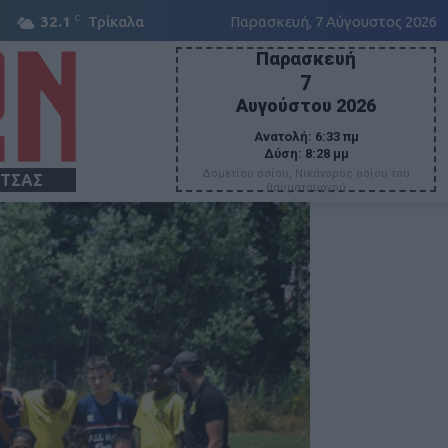
C
32.1
Τρίκαλα
Παρασκευή, 7 Αύγουστος 2026
Παρασκευή
7
Αυγούστου 2026
Ανατολή:
6:33 πμ
Δύση:
8:28 μμ
Δομετίου οσίου, Νικάνορος οσίου του
ΙΤΣΑΣ
θαυματουργού