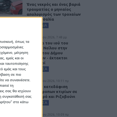
Ένας νεκρός και ένας βαριά
τραυματίας ο μηνιαίος
απολογισμός των τροχαίων
στη Θεσσαλία
ΘΕΣΣΑΛΙΑ
6 Αυγούστου 2026, 7:48 μμ
 συσκευή, όπως τα
Κρούσμα του ιού του
προσαρμοσμένες
Δυτικού Νείλου στην
ιεχόμενο, μέτρηση
Κυψέλη του Δήμου
Σοφάδων - έκτακτοι
ς, εμείς και οι
ψεκασμοί
και ταυτοποίησης
ΚΑΡΔΙΤΣΑ
ό εμάς και τους
σβαση σε πιο
τε να συναινέσετε.
6 Αυγούστου 2026, 10:11 πμ
αιτεί τη
Ξεκινά η κατεδάφιση
εις σας θα ισχύουν
ετοιμόρροπων κτιρίων σε
Αγναντερό και Ριζοβούνι
 τη συγκατάθεσή σας
ορρήτου" στο κάτω
ΚΑΡΔΙΤΣΑ
6 Αυγούστου 2026, 10:09 πμ