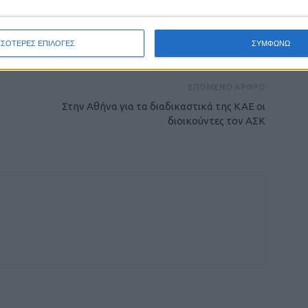
ρίδα ΝΕΟΣ ΑΓΩΝ στο Google News!
οχή της Καρδίτσας και ευρύτερα της Θεσσαλίας
ΣΣΟΤΕΡΕΣ ΕΠΙΛΟΓΕΣ
ΣΥΜΦΩΝΩ
ΕΠΟΜΕΝΟ ΑΡΘΡΟ
Στην Αθήνα για τα διαδικαστικά της ΚΑΕ οι
διοικούντες τον ΑΣΚ