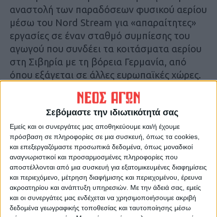
αναστολή των παραδόσεων φυσικού αερίου
μέσω του Nord Stream για «απαραίτητες»
εργασίες σε έναν σταθμό συμπίεσης του
αγωγού που συνδέει τα κοιτάσματα αερίου
στη Σιβηρία με τη βόρεια Γερμανία, από
όπου εξάγεται σε άλλες ευρωπαϊκές χώρες.
H ανακοίνωση για τον Nord Stream
Σεβόμαστε την ιδιωτικότητά σας
Σύμφωνα με την ανακοίνωση της ρωσικής
Εμείς και οι συνεργάτες μας αποθηκεύουμε και/ή έχουμε
πρόσβαση σε πληροφορίες σε μια συσκευή, όπως τα cookies,
εταιρείας, οι εργασίες συντήρησης είναι
και επεξεργαζόμαστε προσωπικά δεδομένα, όπως μοναδικοί
προγραμματισμένο να διαρκέσουν ως τις
αναγνωριστικοί και προσαρμοσμένες πληροφορίες που
03:00 τα ξημερώματα του Σαββάτου ώρα
αποστέλλονται από μια συσκευή για εξατομικευμένες διαφημίσεις
Ελλάδας. Μετά το ξέσπασμα του πολέμου
και περιεχόμενο, μέτρηση διαφήμισης και περιεχομένου, έρευνα
ακροατηρίου και ανάπτυξη υπηρεσιών.
Με την άδειά σας, εμείς
στην Ουκρανία, η ενέργεια βρίσκεται στο
και οι συνεργάτες μας ενδέχεται να χρησιμοποιήσουμε ακριβή
επίκεντρο της αντιπαράθεσης μεταξύ της
δεδομένα γεωγραφικής τοποθεσίας και ταυτοποίησης μέσω