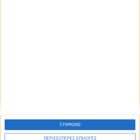
ΔΙΕΘΝΗ
Τηλεδιάσκεψη Ευρωπαίων μετά την
εισβολή μεταναστών στη Θέουτα
ΣΥΜΦΩΝΩ
ΠΕΡΙΣΣΟΤΕΡΕΣ ΕΠΙΛΟΓΕΣ