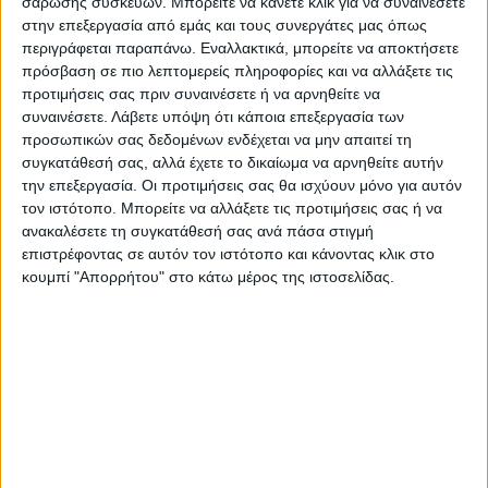
Ρωσίας και της Δύσης, η οποία κατηγορεί
σάρωσης συσκευών. Μπορείτε να κάνετε κλικ για να συναινέσετε
στην επεξεργασία από εμάς και τους συνεργάτες μας όπως
συχνά τη Μόσχα ότι χρησιμοποιεί το
περιγράφεται παραπάνω. Εναλλακτικά, μπορείτε να αποκτήσετε
φυσικό αέριο σαν «όπλο».
πρόσβαση σε πιο λεπτομερείς πληροφορίες και να αλλάξετε τις
προτιμήσεις σας πριν συναινέσετε ή να αρνηθείτε να
Η Gazprom έχει μειώσει κατά 80% τις
συναινέσετε.
Λάβετε υπόψη ότι κάποια επεξεργασία των
προσωπικών σας δεδομένων ενδέχεται να μην απαιτεί τη
παραδόσεις φυσικού αερίου μέσω του Nord
συγκατάθεσή σας, αλλά έχετε το δικαίωμα να αρνηθείτε αυτήν
Stream τους τελευταίους μήνες.
την επεξεργασία. Οι προτιμήσεις σας θα ισχύουν μόνο για αυτόν
τον ιστότοπο. Μπορείτε να αλλάξετε τις προτιμήσεις σας ή να
ανακαλέσετε τη συγκατάθεσή σας ανά πάσα στιγμή
Πηγή: iefimerida.gr
επιστρέφοντας σε αυτόν τον ιστότοπο και κάνοντας κλικ στο
κουμπί "Απορρήτου" στο κάτω μέρος της ιστοσελίδας.
Τελευταίες Ειδήσεις Σήμερα
Ακολούθησε την εφημερίδα ΝΕΟΣ
ΑΓΩΝ στο Google News!
Όλες οι εξελίξεις στην περιοχή της
Καρδίτσας και ευρύτερα της Θεσσαλίας