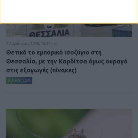
7 Αυγούστου 2026, 10:52 πμ
Θετικό το εμπορικό ισοζύγιο στη
Θεσσαλία, με την Καρδίτσα όμως ουραγό
στις εξαγωγές (πίνακες)
ΚΑΡΔΙΤΣΑ