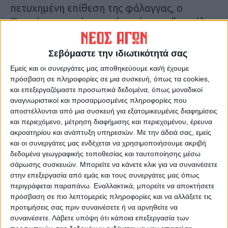
πετυχημένη επίθεση της φάλαγγας, ο
Περσέας πιστεύοντας ότι πήρε τις “φανέλες
και τα σώβρακα” των αντιπάλων διέταξε
γενική έφοδο! Ντου και τους φάγαμε
Σεβόμαστε την ιδιωτικότητά σας
δηλαδή! Αντίθετα ο Λεύκιος, διατηρώντας
Εμείς και οι συνεργάτες μας αποθηκεύουμε και/ή έχουμε
την ψυχραιμία του, έδωσε εντολή στους
πρόσβαση σε πληροφορίες σε μια συσκευή, όπως τα cookies,
δικούς του να υποχωρήσουν συντεταγμένα
και επεξεργαζόμαστε προσωπικά δεδομένα, όπως μοναδικοί
αναγνωριστικοί και προσαρμοσμένες πληροφορίες που
προς τα υψώματα…
αποστέλλονται από μια συσκευή για εξατομικευμένες διαφημίσεις
και περιεχόμενο, μέτρηση διαφήμισης και περιεχομένου, έρευνα
Εκεί στην ανηφόρα κι επειδή το έδαφος
ακροατηρίου και ανάπτυξη υπηρεσιών.
Με την άδειά σας, εμείς
και οι συνεργάτες μας ενδέχεται να χρησιμοποιήσουμε ακριβή
γινόταν ανώμαλο, οι φαλαγγίτες με τις
δεδομένα γεωγραφικής τοποθεσίας και ταυτοποίησης μέσω
σάρισες άρχιζαν να αγκωμαχούν και το
σάρωσης συσκευών. Μπορείτε να κάνετε κλικ για να συναινέσετε
σημαντικότερο να χάνουν τη συνοχή τους
στην επεξεργασία από εμάς και τους συνεργάτες μας όπως
και τις γραμμές τους!
περιγράφεται παραπάνω. Εναλλακτικά, μπορείτε να αποκτήσετε
πρόσβαση σε πιο λεπτομερείς πληροφορίες και να αλλάξετε τις
προτιμήσεις σας πριν συναινέσετε ή να αρνηθείτε να
Κι ενώ συνέχιζαν να κερδίζουν μέτρα και να
συναινέσετε.
Λάβετε υπόψη ότι κάποια επεξεργασία των
σπρώχνουν στο κέντρο τους Ρωμαίους,