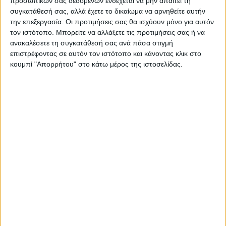
προσωπικών σας δεδομένων ενδέχεται να μην απαιτεί τη
ήλθε η κίνηση ματ από τον Λεύκιο! Έδωσε
συγκατάθεσή σας, αλλά έχετε το δικαίωμα να αρνηθείτε αυτήν
την επεξεργασία. Οι προτιμήσεις σας θα ισχύουν μόνο για αυτόν
εντολή να χτυπήσει το ιππικό του από τα
τον ιστότοπο. Μπορείτε να αλλάξετε τις προτιμήσεις σας ή να
πλευρά όπου η φάλαγγα μειονεκτούσε! Την
ανακαλέσετε τη συγκατάθεσή σας ανά πάσα στιγμή
ίδια στιγμή ο Περσέας κρατούσε το δικό
επιστρέφοντας σε αυτόν τον ιστότοπο και κάνοντας κλικ στο
κουμπί "Απορρήτου" στο κάτω μέρος της ιστοσελίδας.
του ιππικό για καβάντζα και για την
προσωπική του προστασία σε περίπτωση
που στραβώσει το ματς και δεν το έριξε
ποτέ στη μάχη.
Ακολούθησε πραγματική σφαγή! Άτακτη
υποχώρηση (όπου φύγει – φύγει δηλαδή),
20.000 περίπου νεκροί Μακεδόνες, πλήρης
κυριαρχία των Ρωμαίων, οριστική
εξαφάνιση του βασιλείου της Μακεδονίας
και ο Περσέας αιχμάλωτος να κάνει
παρέλαση αργότερα αλυσοδεμένος στους