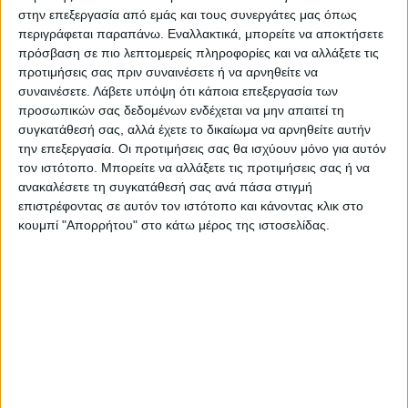
Με την πρόταση της δημοτικής αρχής
στην επεξεργασία από εμάς και τους συνεργάτες μας όπως
περιγράφεται παραπάνω. Εναλλακτικά, μπορείτε να αποκτήσετε
συμφώνησε ο κ. Ηλίας Σχορετσανίτης,
πρόσβαση σε πιο λεπτομερείς πληροφορίες και να αλλάξετε τις
διευκρινίζοντας πάντως ότι οι επιφυλάξεις
προτιμήσεις σας πριν συναινέσετε ή να αρνηθείτε να
του κ. Κρανιά έχουν μια ουσία. Σύμφωνη
συναινέσετε.
Λάβετε υπόψη ότι κάποια επεξεργασία των
προσωπικών σας δεδομένων ενδέχεται να μην απαιτεί τη
γνώμη για να δοθεί το όνομα του Μπορούση
συγκατάθεσή σας, αλλά έχετε το δικαίωμα να αρνηθείτε αυτήν
στο νέο κλειστό εξέφρασε ο κ. Κώστας
την επεξεργασία. Οι προτιμήσεις σας θα ισχύουν μόνο για αυτόν
Γκαβογιάννης, καθώς και ο κ. Κώστας
τον ιστότοπο. Μπορείτε να αλλάξετε τις προτιμήσεις σας ή να
Ξυλομένος εκ μέρους των ανεξάρτητων
ανακαλέσετε τη συγκατάθεσή σας ανά πάσα στιγμή
επιστρέφοντας σε αυτόν τον ιστότοπο και κάνοντας κλικ στο
δημοτικών συμβούλων.
κουμπί "Απορρήτου" στο κάτω μέρος της ιστοσελίδας.
Τελευταίες Ειδήσεις Σήμερα
Ακολούθησε την εφημερίδα ΝΕΟΣ
ΑΓΩΝ στο Google News!
Όλες οι εξελίξεις στην περιοχή της
Καρδίτσας και ευρύτερα της Θεσσαλίας