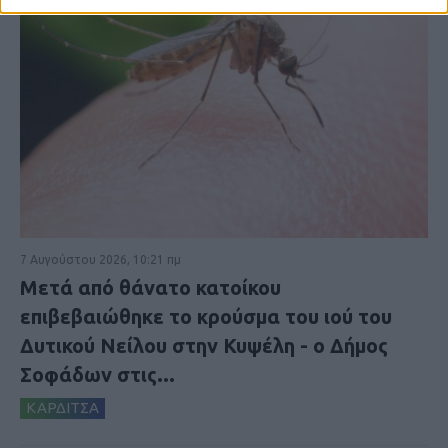
7 Αυγούστου 2026, 10:21 πμ
Μετά από θάνατο κατοίκου
επιβεβαιώθηκε το κρούσμα του ιού του
Δυτικού Νείλου στην Κυψέλη - ο Δήμος
Σοφάδων στις...
ΚΑΡΔΙΤΣΑ