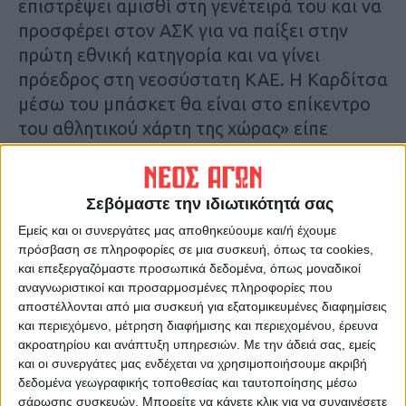
επιστρέψει αμισθί στη γενέτειρά του και να
προσφέρει στον ΑΣΚ για να παίξει στην
πρώτη εθνική κατηγορία και να γίνει
πρόεδρος στη νεοσύστατη ΚΑΕ. Η Καρδίτσα
μέσω του μπάσκετ θα είναι στο επίκεντρο
του αθλητικού χάρτη της χώρας» είπε
μεταξύ άλλων.
Τοποθετούμενος ο επικεφαλής της μείζονος
μειοψηφίας κ. Γιάννης Σβάρνας συμφώνησε
Σεβόμαστε την ιδιωτικότητά σας
για την ονομασία ενώ εξήρε τη
Εμείς και οι συνεργάτες μας αποθηκεύουμε και/ή έχουμε
σταδιοδρομία και τη συμβολή του
πρόσβαση σε πληροφορίες σε μια συσκευή, όπως τα cookies,
και επεξεργαζόμαστε προσωπικά δεδομένα, όπως μοναδικοί
Καρδιτσιώτη πρώην μπασκετμπολίστα. Ο
αναγνωριστικοί και προσαρμοσμένες πληροφορίες που
επικεφαλής της «Λαϊκής Συσπείρωσης» κ.
αποστέλλονται από μια συσκευή για εξατομικευμένες διαφημίσεις
Βασίλης Κρανιάς εξέφρασε επιφυλάξεις για
και περιεχόμενο, μέτρηση διαφήμισης και περιεχομένου, έρευνα
ακροατηρίου και ανάπτυξη υπηρεσιών.
Με την άδειά σας, εμείς
τη σκοπιμότητα της ονομασίας, όσο
και οι συνεργάτες μας ενδέχεται να χρησιμοποιήσουμε ακριβή
βρίσκεται ακόμη σε δραστηριότητα, με το
δεδομένα γεωγραφικής τοποθεσίας και ταυτοποίησης μέσω
συνδυασμό να ψηφίζει «λευκό».
σάρωσης συσκευών. Μπορείτε να κάνετε κλικ για να συναινέσετε