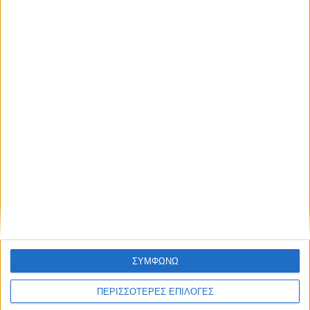
δημιουργία «Κειμηλιοαρχείου» στη
Ρεντίνα
ΣΥΜΦΩΝΩ
ΠΕΡΙΣΣΟΤΕΡΕΣ ΕΠΙΛΟΓΕΣ
ΚΑΡΔΙΤΣΑ