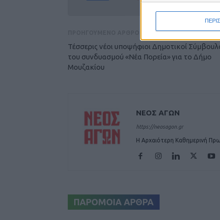
ΠΕΡΙ
ΠΡΟΗΓΟΥΜΕΝΟ ΑΡΘΡΟ
Τέσσερις νέοι υποψήφιοι Δημοτικοί Σύμβουλ
του συνδυασμού «Νέα Πορεία» για το Δήμο
Μουζακίου
ΝΕΟΣ ΑΓΩΝ
https://neosagon.gr
Η Αρχαιότερη Καθημερινή Πρω
ΠΑΡΟΜΟΙΑ ΑΡΘΡΑ