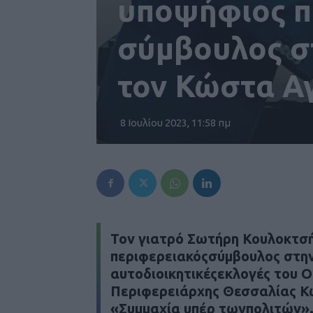
υποψήφιος π
σύμβουλος στ
τον Κώστα Α
8 Ιουλίου 2023, 11:58 πμ
Τον γιατρό Σωτήρη Κουλοκτσή
περιφερειακόςσύμβουλος στην
αυτοδιοικητικέςεκλογές του 
Περιφερειάρχης Θεσσαλίας 
«Συμμαχία υπέρ τωνπολιτών»