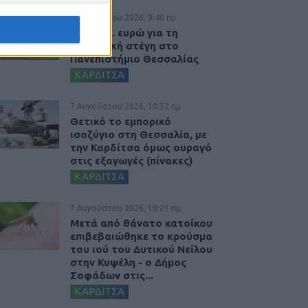
8 Αυγούστου 2026, 9:40 πμ
2,3 εκατ. ευρώ για τη
φοιτητική στέγη στο
Πανεπιστήμιο Θεσσαλίας
ΚΑΡΔΙΤΣΑ
7 Αυγούστου 2026, 10:52 πμ
Θετικό το εμπορικό
ισοζύγιο στη Θεσσαλία, με
την Καρδίτσα όμως ουραγό
στις εξαγωγές (πίνακες)
ΚΑΡΔΙΤΣΑ
7 Αυγούστου 2026, 10:21 πμ
Μετά από θάνατο κατοίκου
επιβεβαιώθηκε το κρούσμα
του ιού του Δυτικού Νείλου
στην Κυψέλη - ο Δήμος
Σοφάδων στις...
ΚΑΡΔΙΤΣΑ