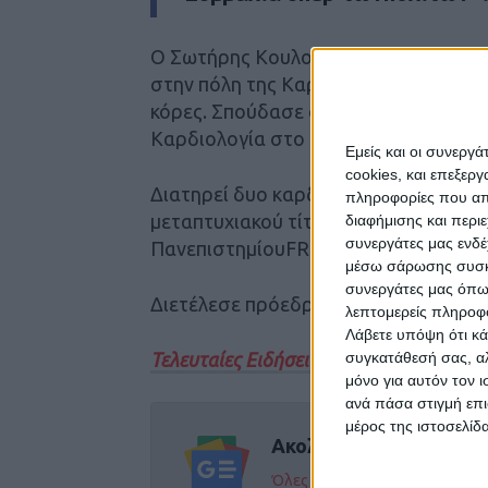
Ο Σωτήρης Κουλοκτσήςγεννήθηκε στ
στην πόλη της Καρδίτσας. Είναι παν
κόρες. Σπούδασε στην Ιατρική Σχολήτ
Καρδιολογία στο Νοσοκομείο «Ευαγγ
Εμείς και οι συνεργ
cookies, και επεξε
Διατηρεί δυο καρδιολογικά ιατρεία σ
πληροφορίες που απο
μεταπτυχιακού τίτλου σπουδών στην
διαφήμισης και περι
συνεργάτες μας ενδέ
ΠανεπιστημίουFREDERICK UNIVERSI
μέσω σάρωσης συσκευ
συνεργάτες μας όπω
Διετέλεσε πρόεδρος του Ιατρικού Συ
λεπτομερείς πληροφορ
Λάβετε υπόψη ότι κά
συγκατάθεσή σας, αλ
Τελευταίες Ειδήσεις Σήμερα
μόνο για αυτόν τον 
ανά πάσα στιγμή επι
μέρος της ιστοσελίδα
Ακολούθησε την εφημε
Όλες οι εξελίξεις στην περι