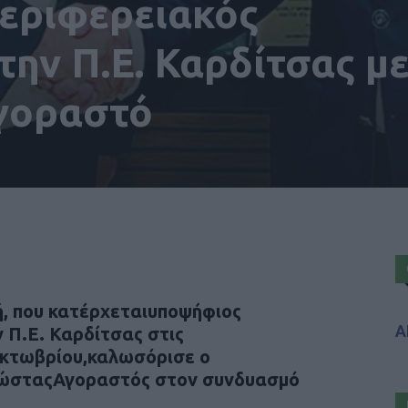
εριφερειακός
ην Π.Ε. Καρδίτσας μ
γοραστό
, που κατέρχεταιυποψήφιος
Α
 Π.Ε. Καρδίτσας στις
Οκτωβρίου,καλωσόρισε ο
ΚώσταςΑγοραστός στον συνδυασμό
.