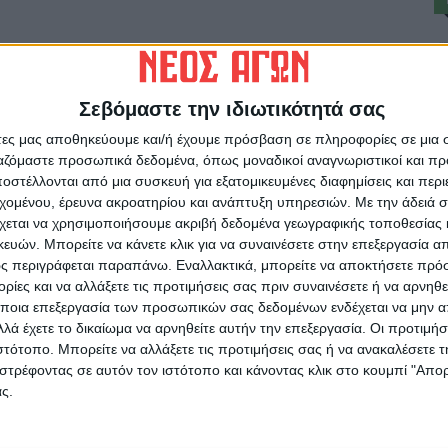
ο ΜακρυχώριΚαρδίτσας το 1965 και μεγάλωσε
τρεμένοςμε τη Φωτεινή Καραφέρηκαι έχουν δύο
ης Νάπολης στην Ιταλία καιειδικεύτηκε στην
Σεβόμαστε την ιδιωτικότητά σας
ελισμός».
άτες μας αποθηκεύουμε και/ή έχουμε πρόσβαση σε πληροφορίες σε μια
ργαζόμαστε προσωπικά δεδομένα, όπως μοναδικοί αναγνωριστικοί και 
ε Καρδίτσα καιΣοφάδες. Είναι κάτοχος
στέλλονται από μια συσκευή για εξατομικευμένες διαφημίσεις και περ
 διοίκησηΥπηρεσιών και ΜονάδωνΥγείας του
εχομένου, έρευνα ακροατηρίου και ανάπτυξη υπηρεσιών.
Με την άδειά σα
χεται να χρησιμοποιήσουμε ακριβή δεδομένα γεωγραφικής τοποθεσίας 
TY.
ών. Μπορείτε να κάνετε κλικ για να συναινέσετε στην επεξεργασία απ
ς περιγράφεται παραπάνω. Εναλλακτικά, μπορείτε να αποκτήσετε πρό
λλόγου Καρδίτσας.
ίες και να αλλάξετε τις προτιμήσεις σας πριν συναινέσετε ή να αρνηθεί
ποια επεξεργασία των προσωπικών σας δεδομένων ενδέχεται να μην απ
λά έχετε το δικαίωμα να αρνηθείτε αυτήν την επεξεργασία. Οι προτιμήσ
ιστότοπο. Μπορείτε να αλλάξετε τις προτιμήσεις σας ή να ανακαλέσετε
στρέφοντας σε αυτόν τον ιστότοπο και κάνοντας κλικ στο κουμπί "Απ
ς.
ρίδα ΝΕΟΣ ΑΓΩΝ στο Google News!
οχή της Καρδίτσας και ευρύτερα της Θεσσαλίας