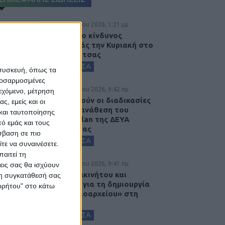
8 Αυγούστου 2026, 1:21 μμ
Υψηλός ο κίνδυνος
πυρκαγιάς την Κυριακή στο
Ν. Καρδίτσας
ΚΑΡΔΙΤΣΑ
 συσκευή, όπως τα
προσαρμοσμένες
8 Αυγούστου 2026, 9:42 πμ
ιεχόμενο, μέτρηση
Προχωρούν οι διαδικασίες
ς, εμείς και οι
για την ανάθεση του
και ταυτοποίησης
masterplan της ΔΕΥΑ
ό εμάς και τους
Καρδίτσας
σβαση σε πιο
ΚΑΡΔΙΤΣΑ
τε να συναινέσετε.
αιτεί τη
8 Αυγούστου 2026, 9:41 πμ
εις σας θα ισχύουν
Δωρεά ακινήτου και
 τη συγκατάθεσή σας
μελέτης για τη δημιουργία
ορρήτου" στο κάτω
«Κειμηλιοαρχείου» στη
Ρεντίνα
ΚΑΡΔΙΤΣΑ