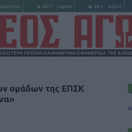
C
C
Καρδίτσα
32.7
Λάρισα
28.3
Βόλος
ΧΑΙΟΤΕΡΗ ΠΡΩΪΝΗ ΚΑΘΗΜΕΡΙΝΗ ΕΦΗΜΕΡΙΔΑ ΤΗΣ ΚΑΡΔ
ΝΕΟΣ
ών ομάδων της ΕΠΣΚ
ώνα»
Α
ΑΓΩΝ