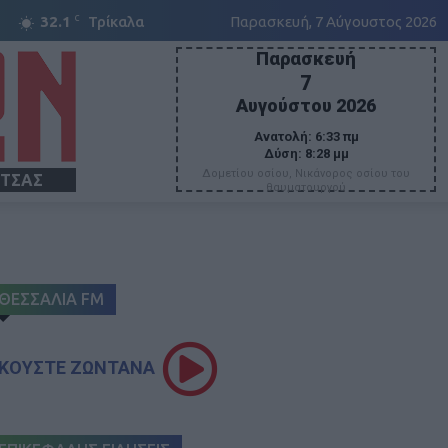
C
32.1
Τρίκαλα
Παρασκευή, 7 Αύγουστος 2026
Παρασκευή
7
Αυγούστου 2026
Ανατολή:
6:33 πμ
Δύση:
8:28 μμ
Δομετίου οσίου, Νικάνορος οσίου του
ΙΤΣΑΣ
θαυματουργού
ΘΕΣΣΑΛΙΑ FM
ΚΟΥΣΤΕ ΖΩΝΤΑΝΑ