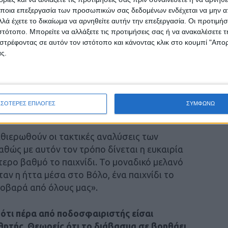
ις με τη μικτή μέχρι και σήμερα:
ποια επεξεργασία των προσωπικών σας δεδομένων ενδέχεται να μην απ
λά έχετε το δικαίωμα να αρνηθείτε αυτήν την επεξεργασία. Οι προτιμήσ
ιστότοπο. Μπορείτε να αλλάξετε τις προτιμήσεις σας ή να ανακαλέσετε
νόταν η διάθεση μας, το καλό κλίμα και η
στρέφοντας σε αυτόν τον ιστότοπο και κάνοντας κλικ στο κουμπί "Απ
τέλει η πρόκριση. Το σημαντικότερο ίσως όλων
ς.
μων και φιλικών), κάτι πρωτόγνωρο για εμάς.
τομικά σαν παίχτες».
θεί στη λειτουργία του μικτών ομάδων; Είναι
ΣΣΟΤΕΡΕΣ ΕΠΙΛΟΓΕΣ
ΣΥΜΦΩΝΩ
λες να ξεχάσεις;
αθιερωθούν οι τακτικές αναλύσεις των
αθώς με αυτόν τον τρόπο δίνεται η ευκαιρία
τερο βαθμό το παιχνίδι. Το μοναδικό μελανό
αν η ήττα μέσα στο Βόλο, ένα παιχνίδι το
σοβαρά από όλους μας».
 ότι πέρα από ποδοσφαιριστής είσαι
θητής. Θεωρείς ότι το διάβασμα σε βοηθάει