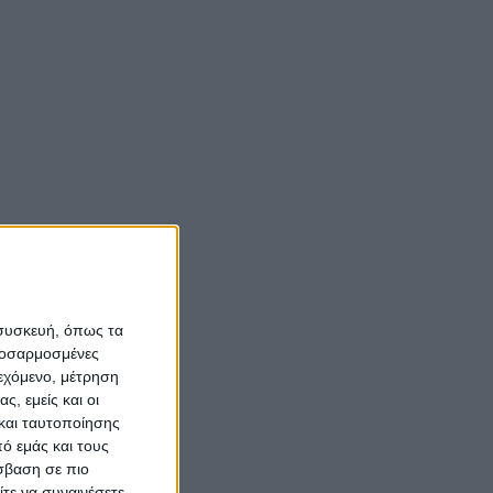
 συσκευή, όπως τα
προσαρμοσμένες
ιεχόμενο, μέτρηση
ς, εμείς και οι
και ταυτοποίησης
ό εμάς και τους
σβαση σε πιο
τε να συναινέσετε.