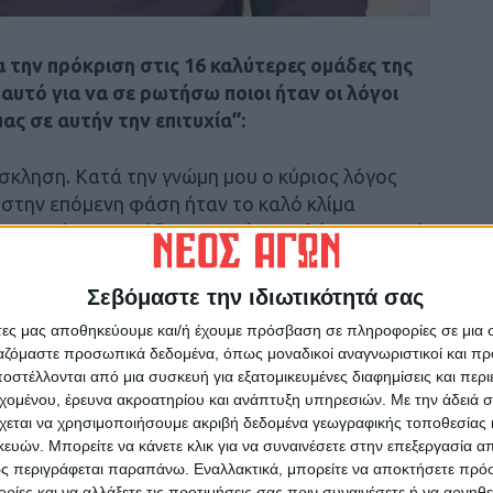
 την πρόκριση στις 16 καλύτερες ομάδες της
αυτό για να σε ρωτήσω ποιοι ήταν οι λόγοι
ς σε αυτήν την επιτυχία’’:
σκληση. Κατά την γνώμη μου ο κύριος λόγος
η στην επόμενη φάση ήταν το καλό κλίμα
πονητές της ομάδας μας. Είναι πολύ σημαντικό
αν μια οικογένεια».
Σεβόμαστε την ιδιωτικότητά σας
να προχωρήσει και στην επόμενη φάση;
άτες μας αποθηκεύουμε και/ή έχουμε πρόσβαση σε πληροφορίες σε μια
ργαζόμαστε προσωπικά δεδομένα, όπως μοναδικοί αναγνωριστικοί και 
λα εφόδια και την ποιότητα να περάσουμε
στέλλονται από μια συσκευή για εξατομικευμένες διαφημίσεις και περ
όμη ένα βήμα για το όνειρο της συμμετοχής
εχομένου, έρευνα ακροατηρίου και ανάπτυξη υπηρεσιών.
Με την άδειά σα
χεται να χρησιμοποιήσουμε ακριβή δεδομένα γεωγραφικής τοποθεσίας 
ών. Μπορείτε να κάνετε κλικ για να συναινέσετε στην επεξεργασία απ
ς περιγράφεται παραπάνω. Εναλλακτικά, μπορείτε να αποκτήσετε πρό
το πώς κύλησε μέχρι τώρα η φετινή σεζόν από
ίες και να αλλάξετε τις προτιμήσεις σας πριν συναινέσετε ή να αρνηθεί