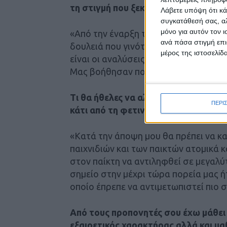
τη στιγμή που ξεκίνησαν οι προπονήσε
Λάβετε υπόψη ότι κά
συγκατάθεσή σας, αλ
μόνο για αυτόν τον 
«Από την έναρξη των προπονήσεων φαι
ανά πάσα στιγμή επι
δουλειά που γινόταν για να έρθει εν 
μέρος της ιστοσελίδα
είναι οι αναλύσεις των αγώνων (επίση
Μας βοήθησαν πολύ να εξελιχθούμε α
Τι θα ήθελες να αλλάξει ή να βελτιω
ΠΕΡΙ
κάτι από τη φετινή σεζόν που θα ήθε
«Κατά την άποψη μου θα πρέπει να κ
παιχνιδιών και των παικτών ατομικά κ
στον παίκτη να αντιληφθεί σε μεγαλύ
σημείο στην μέχρι τώρα πορεία μας ήτ
οποίο έπρεπε να αντιμετωπιστεί πιο 
Από τους προπονητές σου έχω μάθει
εξαιρετικός χαρακτήρας αλλά και μα