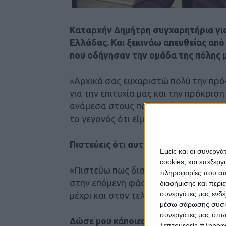
Καταρχήν Δημήτρη συγχαρητήρια για
Ελλάδας. Και ξεκινάω απευθείας από 
που οδήγησαν την ομάδα της πόλης μα
«Αρχικά σας ευχαριστώ πολύ την πρό
για την επιτυχία μας και την πρόκρισ
ανάμεσα στους παίκτες και στους προ
το γεγονός ότι είμαστε όλοι δεμένοι σ
Πιστεύεις ότι αυτή η ομάδα μπορεί 
Εμείς και οι συνεργ
cookies, και επεξε
«Πιστεύω πως διαθέτουμε τα κατάλλη
πληροφορίες που απο
στην επόμενη φάση και να κάνουμε ακ
διαφήμισης και περι
συνεργάτες μας ενδέ
μέχρι και στον τελικό».
μέσω σάρωσης συσκευ
συνεργάτες μας όπω
Δώσε μου κάποιες λεπτομέρειες για 
λεπτομερείς πληροφορ