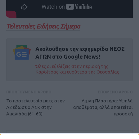
Τελευταίες Ειδήσεις Σήμερα
Ακολούθησε την εφημερίδα ΝΕΟΣ
ΑΓΩΝ στο Google News!
Όλες οι εξελίξεις στην περιοχή της
Καρδίτσας και ευρύτερα της Θεσσαλίας
ΠΡΟΗΓΟΥΜΕΝΟ ΑΡΘΡΟ
ΕΠΟΜΕΝΟ ΑΡΘΡΟ
Το προτελευταίο ματς στην
Λίμνη Πλαστήρα: Υψηλά
Α2 έδωσε ο ΑΣΚ στην
αποθέματα, αλλά απαιτείται
Αμαλιάδα (61-60)
προσοχή