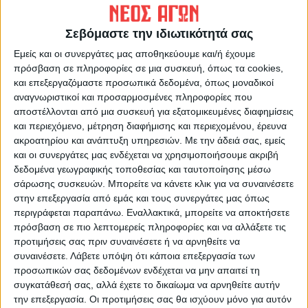
Σεβόμαστε την ιδιωτικότητά σας
Εμείς και οι συνεργάτες μας αποθηκεύουμε και/ή έχουμε
πρόσβαση σε πληροφορίες σε μια συσκευή, όπως τα cookies,
Θεοδόσης Κατσάρας
και επεξεργαζόμαστε προσωπικά δεδομένα, όπως μοναδικοί
αναγνωριστικοί και προσαρμοσμένες πληροφορίες που
https://neosagon.gr
αποστέλλονται από μια συσκευή για εξατομικευμένες διαφημίσεις
και περιεχόμενο, μέτρηση διαφήμισης και περιεχομένου, έρευνα
ακροατηρίου και ανάπτυξη υπηρεσιών.
Με την άδειά σας, εμείς
και οι συνεργάτες μας ενδέχεται να χρησιμοποιήσουμε ακριβή
δεδομένα γεωγραφικής τοποθεσίας και ταυτοποίησης μέσω
σάρωσης συσκευών. Μπορείτε να κάνετε κλικ για να συναινέσετε
ΠΑΡΟΜΟΙΑ ΑΡΘΡΑ
στην επεξεργασία από εμάς και τους συνεργάτες μας όπως
περιγράφεται παραπάνω. Εναλλακτικά, μπορείτε να αποκτήσετε
πρόσβαση σε πιο λεπτομερείς πληροφορίες και να αλλάξετε τις
προτιμήσεις σας πριν συναινέσετε ή να αρνηθείτε να
συναινέσετε.
Λάβετε υπόψη ότι κάποια επεξεργασία των
προσωπικών σας δεδομένων ενδέχεται να μην απαιτεί τη
συγκατάθεσή σας, αλλά έχετε το δικαίωμα να αρνηθείτε αυτήν
την επεξεργασία. Οι προτιμήσεις σας θα ισχύουν μόνο για αυτόν