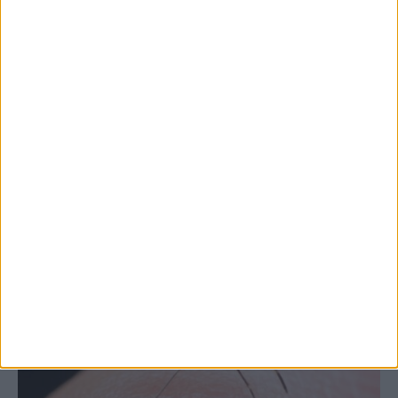
7 Αυγούστου 2026, 10:52 πμ
Θετικό το εμπορικό ισοζύγιο στη
Θεσσαλία, με την Καρδίτσα όμως ουραγό
στις εξαγωγές (πίνακες)
ΚΑΡΔΙΤΣΑ