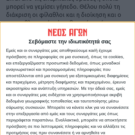
μπορεί να γεμίσει γήπεδο. Θέλου πολύ τη
διάκριση οι φίλαθλοι και η διοίκηση και ο
πρωταθλητισμός είναι βασικός στόχος.
Όλοι μαζί μπορούμε να τα καταφέρουμε”.
Σεβόμαστε την ιδιωτικότητά σας
Εμείς και οι συνεργάτες μας αποθηκεύουμε και/ή έχουμε
Τελευταίες Ειδήσεις Σήμερα
πρόσβαση σε πληροφορίες σε μια συσκευή, όπως τα cookies,
και επεξεργαζόμαστε προσωπικά δεδομένα, όπως μοναδικοί
αναγνωριστικοί και προσαρμοσμένες πληροφορίες που
αποστέλλονται από μια συσκευή για εξατομικευμένες διαφημίσεις
Ακολούθησε την εφημερίδα ΝΕΟΣ
και περιεχόμενο, μέτρηση διαφήμισης και περιεχομένου, έρευνα
ΑΓΩΝ στο Google News!
ακροατηρίου και ανάπτυξη υπηρεσιών.
Με την άδειά σας, εμείς
Όλες οι εξελίξεις στην περιοχή της
και οι συνεργάτες μας ενδέχεται να χρησιμοποιήσουμε ακριβή
Καρδίτσας και ευρύτερα της Θεσσαλίας
δεδομένα γεωγραφικής τοποθεσίας και ταυτοποίησης μέσω
σάρωσης συσκευών. Μπορείτε να κάνετε κλικ για να συναινέσετε
στην επεξεργασία από εμάς και τους συνεργάτες μας όπως
ΠΡΟΗΓΟΥΜΕΝΟ ΑΡΘΡΟ
ΕΠΟΜΕΝΟ ΑΡΘΡΟ
περιγράφεται παραπάνω. Εναλλακτικά, μπορείτε να αποκτήσετε
πρόσβαση σε πιο λεπτομερείς πληροφορίες και να αλλάξετε τις
«ΤΑ ΚΑΡΑΓΚΟΥΝΙΚΑ – τ’
«Η λάσπη υποχώρησε, όχι
προτιμήσεις σας πριν συναινέσετε ή να αρνηθείτε να
μπάρμπα μ’ τ’ Στέφου»
όμως το χρώμα, η υφή και η