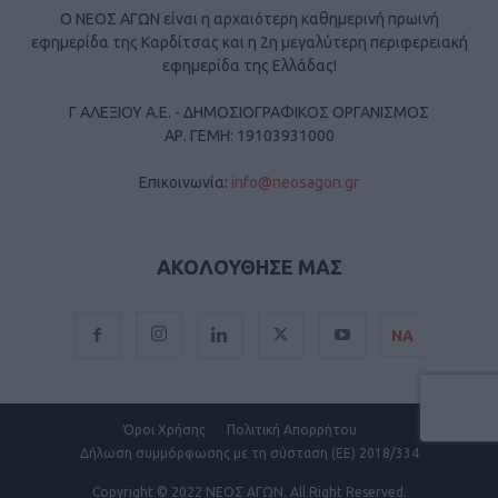
Ο ΝΕΟΣ ΑΓΩΝ είναι η αρχαιότερη καθημερινή πρωινή
εφημερίδα της Καρδίτσας και η 2η μεγαλύτερη περιφερειακή
εφημερίδα της Ελλάδας!
Γ ΑΛΕΞΙΟΥ Α.Ε. - ΔΗΜΟΣΙΟΓΡΑΦΙΚΟΣ ΟΡΓΑΝΙΣΜΟΣ
ΑΡ. ΓΕΜΗ: 19103931000
Επικοινωνία:
info@neosagon.gr
ΑΚΟΛΟΥΘΗΣΕ ΜΑΣ
ΝΑ
Όροι Χρήσης
Πολιτική Απορρήτου
Δήλωση συμμόρφωσης με τη σύσταση (ΕΕ) 2018/334
Copyright
© 2022 ΝΕΟΣ ΑΓΩΝ.
All Right Reserved.