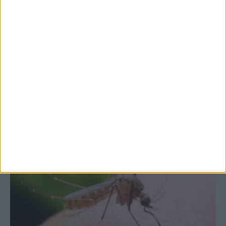
7 Αυγούστου 2026, 10:52 πμ
Θετικό το εμπορικό ισοζύγιο στη
Θεσσαλία, με την Καρδίτσα όμως ουραγό
στις εξαγωγές (πίνακες)
ΚΑΡΔΙΤΣΑ