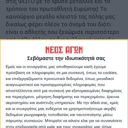
στις ΦΩΤΟ με το χρυσό μετάλλιο και το
τρόπαιο του πρωταθλητή Ευρώπης! Το
καινούργιο μεγάλο κλειστό της πόλης μας
δικαίως φέρει πλέον το όνομά του διότι
είναι ο αθλητής που ξεχώρισε περισσότερο
από κάθε άλλον σε διασυλλογικό επίπεδο
από την περιοχή μας…
Σεβόμαστε την ιδιωτικότητά σας
Και η προσφορά του στην Καρδίτσα
Εμείς και οι συνεργάτες μας αποθηκεύουμε και/ή έχουμε
συνεχίζεται πλέον από τη θέση του
πρόσβαση σε πληροφορίες σε μια συσκευή, όπως τα cookies,
προέδρου του ΑΣΚ!
και επεξεργαζόμαστε προσωπικά δεδομένα, όπως μοναδικοί
αναγνωριστικοί και προσαρμοσμένες πληροφορίες που
αποστέλλονται από μια συσκευή για εξατομικευμένες διαφημίσεις
Θ.Κ.
και περιεχόμενο, μέτρηση διαφήμισης και περιεχομένου, έρευνα
ακροατηρίου και ανάπτυξη υπηρεσιών.
Με την άδειά σας, εμείς
και οι συνεργάτες μας ενδέχεται να χρησιμοποιήσουμε ακριβή
δεδομένα γεωγραφικής τοποθεσίας και ταυτοποίησης μέσω
σάρωσης συσκευών. Μπορείτε να κάνετε κλικ για να συναινέσετε
στην επεξεργασία από εμάς και τους συνεργάτες μας όπως