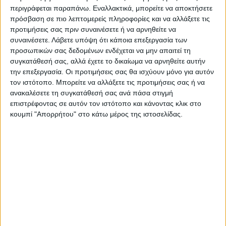
περιγράφεται παραπάνω. Εναλλακτικά, μπορείτε να αποκτήσετε
πρόσβαση σε πιο λεπτομερείς πληροφορίες και να αλλάξετε τις
προτιμήσεις σας πριν συναινέσετε ή να αρνηθείτε να
συναινέσετε.
Λάβετε υπόψη ότι κάποια επεξεργασία των
προσωπικών σας δεδομένων ενδέχεται να μην απαιτεί τη
συγκατάθεσή σας, αλλά έχετε το δικαίωμα να αρνηθείτε αυτήν
την επεξεργασία. Οι προτιμήσεις σας θα ισχύουν μόνο για αυτόν
τον ιστότοπο. Μπορείτε να αλλάξετε τις προτιμήσεις σας ή να
Τελευταίες Ειδήσεις Σήμερα
ανακαλέσετε τη συγκατάθεσή σας ανά πάσα στιγμή
επιστρέφοντας σε αυτόν τον ιστότοπο και κάνοντας κλικ στο
κουμπί "Απορρήτου" στο κάτω μέρος της ιστοσελίδας.
Ακολούθησε την εφημερίδα ΝΕΟΣ
ΑΓΩΝ στο Google News!
Όλες οι εξελίξεις στην περιοχή της
Καρδίτσας και ευρύτερα της Θεσσαλίας
ΠΡΟΗΓΟΥΜΕΝΟ ΑΡΘΡΟ
ΕΠΟΜΕΝΟ ΑΡΘΡΟ
Ελέγχους σε εισαγόμενο
Μουζάκι: Ανάδοχος για το
γάλα, εξόφληση ενισχύσεων
έργο των αγωγών στη