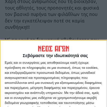
Χάρη στους ανθρώπους που τη διοίκησαν,
τους αθλητές, τους προπονητές και φυσικά
τον βασικό πυρήνα των φιλάθλων της που
δεν την εγκατέλειψαν ποτέ σε καμία
συνθήηκη!!!
Μ’ αφορμή τη διοικητική αβεβαιότητα που
επικρατεί στις μέρες μας, κάναμε ένα
βιντεάκι με κάποια ξεχωριστά παιχνίδια της
Σεβόμαστε την ιδιωτικότητά σας
ομάδας (σε όλες τις κατηγορίες που έχει
Εμείς και οι συνεργάτες μας αποθηκεύουμε και/ή έχουμε
περάσει) όπου κατόρθωνε να ανατρέπει τα
πρόσβαση σε πληροφορίες σε μια συσκευή, όπως τα cookies,
δεδομένα και να σκοράρει στη…
ρωγμή του
και επεξεργαζόμαστε προσωπικά δεδομένα, όπως μοναδικοί
χρόνου
και τότε που μοιάζουν όλα χαμένα
αναγνωριστικοί και προσαρμοσμένες πληροφορίες που
αποστέλλονται από μια συσκευή για εξατομικευμένες διαφημίσεις
(90′)
και περιεχόμενο, μέτρηση διαφήμισης και περιεχομένου, έρευνα
ακροατηρίου και ανάπτυξη υπηρεσιών.
Με την άδειά σας, εμείς
Θ.Κ.
και οι συνεργάτες μας ενδέχεται να χρησιμοποιήσουμε ακριβή
δεδομένα γεωγραφικής τοποθεσίας και ταυτοποίησης μέσω