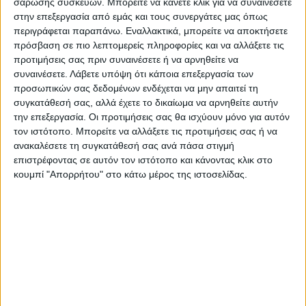
σάρωσης συσκευών. Μπορείτε να κάνετε κλικ για να συναινέσετε
Πάμε να τα θυμηθούμε στο χορταστικό
στην επεξεργασία από εμάς και τους συνεργάτες μας όπως
βίντεο που επιμελήθηκε ο Παναγιώτης
περιγράφεται παραπάνω. Εναλλακτικά, μπορείτε να αποκτήσετε
Αγραφιώτης με κάποια αξέχαστα ματς των
πρόσβαση σε πιο λεπτομερείς πληροφορίες και να αλλάξετε τις
προτιμήσεις σας πριν συναινέσετε ή να αρνηθείτε να
τελευταίων ετών.
συναινέσετε.
Λάβετε υπόψη ότι κάποια επεξεργασία των
προσωπικών σας δεδομένων ενδέχεται να μην απαιτεί τη
συγκατάθεσή σας, αλλά έχετε το δικαίωμα να αρνηθείτε αυτήν
την επεξεργασία. Οι προτιμήσεις σας θα ισχύουν μόνο για αυτόν
τον ιστότοπο. Μπορείτε να αλλάξετε τις προτιμήσεις σας ή να
ανακαλέσετε τη συγκατάθεσή σας ανά πάσα στιγμή
επιστρέφοντας σε αυτόν τον ιστότοπο και κάνοντας κλικ στο
κουμπί "Απορρήτου" στο κάτω μέρος της ιστοσελίδας.
Τελευταίες Ειδήσεις Σήμερα