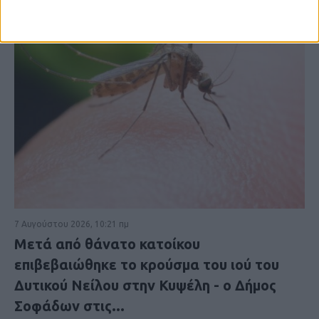
7 Αυγούστου 2026, 10:21 πμ
Μετά από θάνατο κατοίκου
επιβεβαιώθηκε το κρούσμα του ιού του
Δυτικού Νείλου στην Κυψέλη - ο Δήμος
Σοφάδων στις...