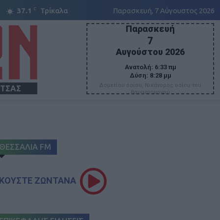
C
37.1
Τρίκαλα
Παρασκευή, 7 Αύγουστος 2026
Παρασκευή
7
Αυγούστου 2026
Ανατολή:
6:33 πμ
Δύση:
8:28 μμ
Δομετίου οσίου, Νικάνορος οσίου του
ΙΤΣΑΣ
θαυματουργού
ΘΕΣΣΑΛΙΑ FM
ΚΟΥΣΤΕ ΖΩΝΤΑΝΑ