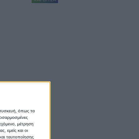
 συσκευή, όπως τα
προσαρμοσμένες
ιεχόμενο, μέτρηση
ς, εμείς και οι
και ταυτοποίησης