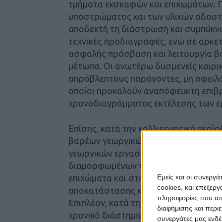
τμήματα εκσκαφών και επιχωμάτων. 
υποστρώματος και των υλικών οδοστρ
αποδεκτή τη διάστρωση και συμπύκνω
τεχνικές προδιαγραφές, ενώ σε αρκε
ασφαλής πρόσβαση και λειτουργία β
μέτωπα. Οι ανωτέρω δυσμενείς καιρικ
απρόβλεπτους παράγοντες, μη οφειλό
οποίοι προκαλούν αναπόφευκτη επιβ
χρονοδιαγράμματος εκτέλεσης των ε
Επίσης, κατά την καλλιεργητική περ
βαρέων γεωργικών μηχανημάτων και 
γεωργικών εργασιών, γεγονός που πρ
διαμορφωμένων τμημάτων του έργου
επιχώματα και στο οδόστρωμα, καθώ
Εμείς και οι συνεργ
cookies, και επεξε
αποκατάστασης και συντήρησης των
πληροφορίες που απο
Επιπλέον, κατά την τρέχουσα αρδευτι
διαφήμισης και περι
χρονικό διάστημα Ιουνίου – Σεπτεμβρ
συνεργάτες μας ενδέ