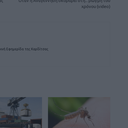
ας
Όταν η Αναγέννηση σκοράρει στη... ρωγμή του
χρόνου (video)
ινή Εφημερίδα της Καρδίτσας