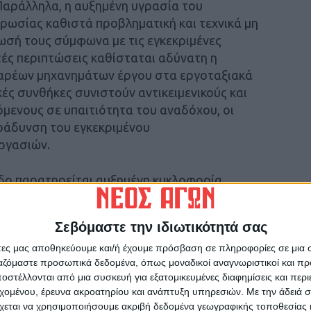
Παράλληλα, η αυξημένη υγρασία του
ωσίας καθιστά προβληματική και τεχνικά μη
σή τους σύμφωνα με τις εγκεκριμένες
τές περιπτώσεις καθίσταται αδύνατη η
αρέων μηχανημάτων έργου στα εργοταξιακά
ές συνθήκες συνιστούν αντικειμενικούς και
μενους σε υπαιτιότητα του αναδόχου, οι
ράδυνση του εγκεκριμένου
ργασιών.
ίοδο παρατηρείται αυξημένη κυκλοφορία
αγροτικών οχημάτων για την εξυπηρέτηση των
οκαλεί συνεχή επιβάρυνση των ήδη
Σεβόμαστε την ιδιωτικότητά σας
, δημιουργία τροχοαυλάκων, φθορές στα
ς και επαναλαμβανόμενες ανάγκες
άτες μας αποθηκεύουμε και/ή έχουμε πρόσβαση σε πληροφορίες σε μια
ργαζόμαστε προσωπικά δεδομένα, όπως μοναδικοί αναγνωριστικοί και 
 προσωρινά ολοκληρωμένων επιφανειών.
στέλλονται από μια συσκευή για εξατομικευμένες διαφημίσεις και περ
κή περίοδο την οποία διανύουμε και κατά το
εχομένου, έρευνα ακροατηρίου και ανάπτυξη υπηρεσιών.
Με την άδειά σα
ίου, παρατηρείται έντονη και συνεχής άρδευση
χεται να χρησιμοποιήσουμε ακριβή δεδομένα γεωγραφικής τοποθεσίας 