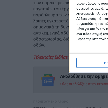
των παρακείμενων αγροτεμαχίων, γεγ
μέσω σάρωσης συσκευ
εργασιών του έργου. Κατά το ανωτέρ
συνεργάτες μας όπω
λεπτομερείς πληροφορ
παράπλευρα των αγροτικών οδών προ
Λάβετε υπόψη ότι κά
λοιπές εγκαταστάσεις εξυπηρέτησης τ
συγκατάθεσή σας, αλ
σημαντικά τη δυνατότητα ανάπτυξης
μόνο για αυτόν τον 
αντικειμενικά αδύνατη την απρόσκοπ
ανά πάσα στιγμή επι
οδοστρωσίας, διάστρωσης υλικών κ
μέρος της ιστοσελίδα
οδών.
Τελευταίες Ειδήσεις Σήμερα
ΠΕΡΙ
Ακολούθησε την εφημε
Όλες οι εξελίξεις στην περι
ΠΡΟΗΓΟΥΜΕΝΟ ΑΡΘΡΟ