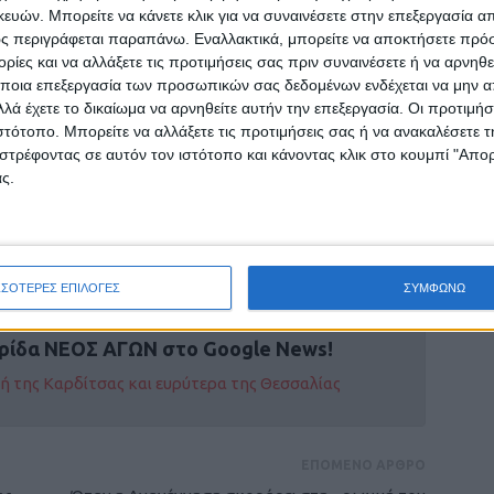
ονός που επηρεάζει ουσιωδώς την εξέλιξη των
ών. Μπορείτε να κάνετε κλικ για να συναινέσετε στην επεξεργασία απ
ω χρονικό διάστημα αναπτύσσονται εκ νέου
ς περιγράφεται παραπάνω. Εναλλακτικά, μπορείτε να αποκτήσετε πρό
ίες και να αλλάξετε τις προτιμήσεις σας πριν συναινέσετε ή να αρνηθεί
σωρινά δίκτυα άρδευσης, σωληνώσεις και
ποια επεξεργασία των προσωπικών σας δεδομένων ενδέχεται να μην απ
ων καλλιεργειών, τα οποία περιορίζουν
λά έχετε το δικαίωμα να αρνηθείτε αυτήν την επεξεργασία. Οι προτιμήσ
 εργοταξιακών μετώπων και καθιστούν
ιστότοπο. Μπορείτε να αλλάξετε τις προτιμήσεις σας ή να ανακαλέσετε
τη και ασφαλή εκτέλεση εργασιών
στρέφοντας σε αυτόν τον ιστότοπο και κάνοντας κλικ στο κουμπί "Απ
αι διαμόρφωσης του καταστρώματος των
ς.
ΣΣΟΤΕΡΕΣ ΕΠΙΛΟΓΕΣ
ΣΥΜΦΩΝΩ
ρίδα ΝΕΟΣ ΑΓΩΝ στο Google News!
οχή της Καρδίτσας και ευρύτερα της Θεσσαλίας
ΕΠΟΜΕΝΟ ΑΡΘΡΟ