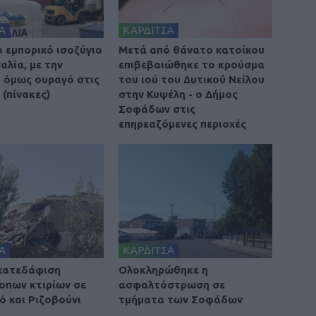
Α
ΚΑΡΔΙΤΣΑ
ο εμπορικό ισοζύγιο
Μετά από θάνατο κατοίκου
αλία, με την
επιβεβαιώθηκε το κρούσμα
 όμως ουραγό στις
του ιού του Δυτικού Νείλου
(πίνακες)
στην Κυψέλη - ο Δήμος
Σοφάδων στις
επηρεαζόμενες περιοχές
Α
ΚΑΡΔΙΤΣΑ
 κατεδάφιση
Ολοκληρώθηκε η
οπων κτιρίων σε
ασφαλτόστρωση σε
ό και Ριζοβούνι
τμήματα των Σοφάδων