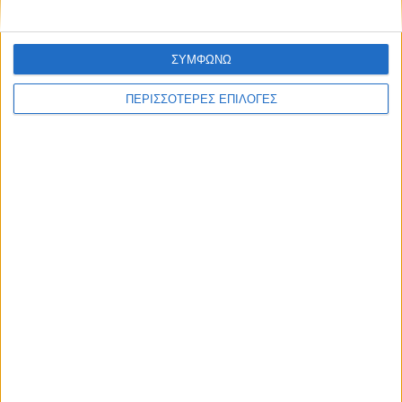
ΣΥΜΦΩΝΩ
ΠΕΡΙΣΣΟΤΕΡΕΣ ΕΠΙΛΟΓΕΣ
ΑΓΡΟΤΙΚΑ
Πράσινο φως στον νέο ΟΠΕΚΕΠΕ από την
Κομισιόν