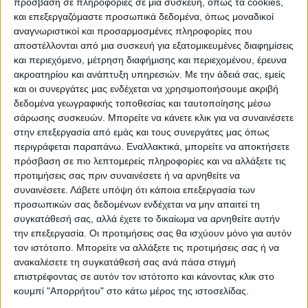
πρόσβαση σε πληροφορίες σε μια συσκευή, όπως τα cookies,
και επεξεργαζόμαστε προσωπικά δεδομένα, όπως μοναδικοί
αναγνωριστικοί και προσαρμοσμένες πληροφορίες που
Συγκεκριμένα, οι πλημμύρες, όχι μόνο
αποστέλλονται από μια συσκευή για εξατομικευμένες διαφημίσεις
κατέστρεψαν τις καλλιέργειες μας, αλλά
και περιεχόμενο, μέτρηση διαφήμισης και περιεχομένου, έρευνα
γέμισαν και τα χωράφια με γλίνα τοξική
ακροατηρίου και ανάπτυξη υπηρεσιών.
Με την άδειά σας, εμείς
και οι συνεργάτες μας ενδέχεται να χρησιμοποιήσουμε ακριβή
καθιστώντας το έδαφος ακατάλληλο για
δεδομένα γεωγραφικής τοποθεσίας και ταυτοποίησης μέσω
καλλιέργεια, πέραν του γεγονότος ότι τα
σάρωσης συσκευών. Μπορείτε να κάνετε κλικ για να συναινέσετε
νερά έμειναν στο έδαφος πολύ καιρό. Οι
στην επεξεργασία από εμάς και τους συνεργάτες μας όπως
περισσότεροι από εμάς αναγκαστήκαμε να
περιγράφεται παραπάνω. Εναλλακτικά, μπορείτε να αποκτήσετε
πρόσβαση σε πιο λεπτομερείς πληροφορίες και να αλλάξετε τις
προχωρήσουμε σε επανασπορές, σε πολλές
προτιμήσεις σας πριν συναινέσετε ή να αρνηθείτε να
περιπτώσεις και τρεις φορές, χωρίς να
συναινέσετε.
Λάβετε υπόψη ότι κάποια επεξεργασία των
έχουμε λάβει καμία αποζημίωση για τις
προσωπικών σας δεδομένων ενδέχεται να μην απαιτεί τη
συγκατάθεσή σας, αλλά έχετε το δικαίωμα να αρνηθείτε αυτήν
προηγούμενες αποτυχημένες προσπάθειές
την επεξεργασία. Οι προτιμήσεις σας θα ισχύουν μόνο για αυτόν
μας. Ακόμη και οι επανασπορές δεν
τον ιστότοπο. Μπορείτε να αλλάξετε τις προτιμήσεις σας ή να
απέδωσαν, και η φετινή παραγωγή είναι
ανακαλέσετε τη συγκατάθεσή σας ανά πάσα στιγμή
εξαιρετικά μειωμένη, αν όχι ανύπαρκτη.
επιστρέφοντας σε αυτόν τον ιστότοπο και κάνοντας κλικ στο
κουμπί "Απορρήτου" στο κάτω μέρος της ιστοσελίδας.