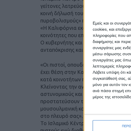
γείτονες λατρεύουν ειρηνικά και με α
κοινή δήλωσή του. «Σήμερα, αυτός ο 
πυροβολισμούς» πρόσθεσε.
Εμείς και οι συνεργ
«Η Καλιφόρνια εκφράζει τα βαθύτατα 
cookies, και επεξε
κοινότητες που επλήγησαν από το ση
πληροφορίες που απο
διαφήμισης και περι
Ο κυβερνήτης και η Πρώτη Σύντροφος
συνεργάτες μας ενδέ
ανταπόκρισης και τόνισαν ότι οι χώρο
μέσω σάρωσης συσκευ
συνεργάτες μας όπω
«Οι πιστοί, οπουδήποτε, δεν θα πρέπε
λεπτομερείς πληροφορ
έχει θέση στην Καλιφόρνια και δεν 
Λάβετε υπόψη ότι κά
συγκατάθεσή σας, αλ
κατά κοινοτήτων πίστης» αναφέρεται
μόνο για αυτόν τον 
Κλείνοντας την ανακοίνωση του ο Γκ
ανά πάσα στιγμή επι
αστυνομικούς και τις δυνάμεις πρώτ
μέρος της ιστοσελίδα
προστατεύσουν τα παιδιά και τους πι
μουσουλμανική κοινότητα του Σαν Ντι
στο πλευρό σας».
Το Ισλαμικό Κέντρο είναι το μεγαλύτε
ΠΕΡΙ
πιστούς ενώ διαθέτει και σχολείο όπ