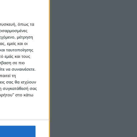
 συσκευή, όπως τα
προσαρμοσμένες
ιεχόμενο, μέτρηση
ς, εμείς και οι
και ταυτοποίησης
ό εμάς και τους
σβαση σε πιο
τε να συναινέσετε.
αιτεί τη
εις σας θα ισχύουν
 τη συγκατάθεσή σας
ορρήτου" στο κάτω