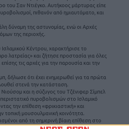
ρο του Σαν Ντιέγκο. Αυτήκοος μάρτυρας είπε
υροβολισμοί, πιθανόν από ημιαυτόματο, και
λη δύναμη της αστυνομίας, ενώ οι Αρχές
όμων της περιοχής.
 Ισλαμικού Κέντρου, χαρακτήρισε το
ρο λατρείας» και ζήτησε προστασία για όλες
επίσης τις αρχές για την παρουσία και την
, δήλωσε ότι έχει ενημερωθεί για τα πρώτα
λουθεί στενά την κατάσταση.
 Νιούσομ και η σύζυγος του Τζένιφερ Σίμπελ
 περιστατικό πυροβολισμών στο Ισλαμικό
ντας την επίθεση «φρικιαστική» και
ην τοπική μουσουλμανική κοινότητα.
ισμένοι από τη σημερινή βίαιη επίθεση στο
υ οικογένειες και παιδιά συγκεντρώνονται και