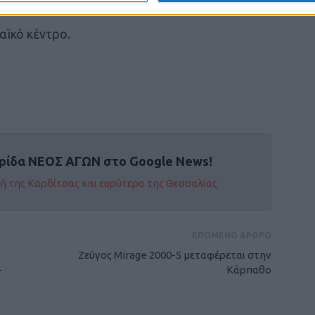
αϊκό κέντρο.
ρίδα ΝΕΟΣ ΑΓΩΝ στο Google News!
οχή της Καρδίτσας και ευρύτερα της Θεσσαλίας
ΕΠΟΜΕΝΟ ΑΡΘΡΟ
Ζεύγος Mirage 2000-5 μεταφέρεται στην
-
Κάρπαθο