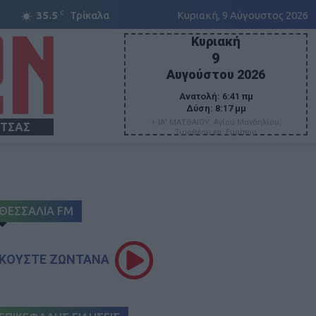
C
35.5
Τρίκαλα
Κυριακή, 9 Αύγουστος 2026
Κυριακή
9
Αυγούστου 2026
Ανατολή:
6:41 πμ
Δύση:
8:17 μμ
+ ΙΑ' ΜΑΤΘΑΙΟΥ. Αγίου Μανδηλίου,
ΙΤΣΑΣ
Τιμοθέου επ. Ευρίπου
ΘΕΣΣΑΛΙΑ FM
ΚΟΥΣΤΕ ΖΩΝΤΑΝΑ