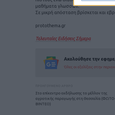
μαθήματα γλωσσών.
Σε μικρή απόσταση βρίσκεται και εβρ
protothema.gr
Τελευταίες Ειδήσεις Σήμερα
Ακολούθησε την εφημε
Όλες οι εξελίξεις στην περι
ΠΡΟΗΓΟΥΜΕΝΟ ΑΡΘΡΟ
Στο επίκεντρο εκδήλωσης το μέλλον της
αγροτικής παραγωγής στη Θεσσαλία (ΦΩΤΟ
ΒΙΝΤΕΟ)