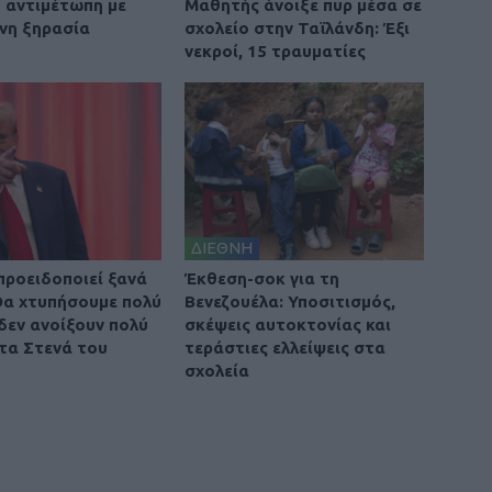
 αντιμέτωπη με
Μαθητής άνοιξε πυρ μέσα σε
νη ξηρασία
σχολείο στην Ταϊλάνδη: Έξι
νεκροί, 15 τραυματίες
ΔΙΕΘΝΗ
προειδοποιεί ξανά
Έκθεση-σοκ για τη
 Θα χτυπήσουμε πολύ
Βενεζουέλα: Υποσιτισμός,
 δεν ανοίξουν πολύ
σκέψεις αυτοκτονίας και
τα Στενά του
τεράστιες ελλείψεις στα
σχολεία