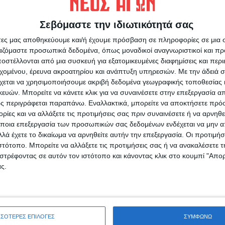
ίσθημα κοινότητας», ανέφερε το ζευγάρι σε
κοινοτικός χώρος διαλύθηκε από
Σεβόμαστε την ιδιωτικότητά σας
άτες μας αποθηκεύουμε και/ή έχουμε πρόσβαση σε πληροφορίες σε μια
συλλυπητήριά της στις οικογένειες και τις
ργαζόμαστε προσωπικά δεδομένα, όπως μοναδικοί αναγνωριστικοί και 
μερινό περιστατικό πυροβολισμών» τονίζεται.
στέλλονται από μια συσκευή για εξατομικευμένες διαφημίσεις και περ
εχομένου, έρευνα ακροατηρίου και ανάπτυξη υπηρεσιών.
Με την άδειά σα
 ευχαρίστησαν επίσης τις δυνάμεις πρώτης
χεται να χρησιμοποιήσουμε ακριβή δεδομένα γεωγραφικής τοποθεσίας 
ι λατρείας δεν πρέπει να γίνονται στόχοι βίας.
ών. Μπορείτε να κάνετε κλικ για να συναινέσετε στην επεξεργασία απ
ς περιγράφεται παραπάνω. Εναλλακτικά, μπορείτε να αποκτήσετε πρό
ι να φοβούνται για τη ζωή τους. Το μίσος δεν
ίες και να αλλάξετε τις προτιμήσεις σας πριν συναινέσετε ή να αρνηθεί
θα ανεχθούμε πράξεις τρόμου ή εκφοβισμού
ποια επεξεργασία των προσωπικών σας δεδομένων ενδέχεται να μην απ
λά έχετε το δικαίωμα να αρνηθείτε αυτήν την επεξεργασία. Οι προτιμήσ
.
ιστότοπο. Μπορείτε να αλλάξετε τις προτιμήσεις σας ή να ανακαλέσετε
άβιν Νιούσομ ευχαρίστησε «τους γενναίους
στρέφοντας σε αυτόν τον ιστότοπο και κάνοντας κλικ στο κουμπί "Απ
ης ανταπόκρισης που ενήργησαν άμεσα για να
ς.
στούς» και έστειλε μήνυμα προς της
έγκο λέγοντας ότι «η Καλιφόρνια στέκεται
ρο στην κομητεία του Σαν Ντιέγκο. Έχει 5.000
ΣΣΟΤΕΡΕΣ ΕΠΙΛΟΓΕΣ
ΣΥΜΦΩΝΩ
ου γίνονται θρησκευτικά μαθήματα, όπως και