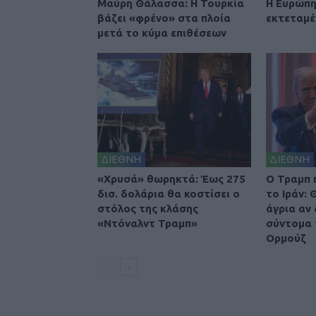
Μαύρη Θάλασσα: Η Τουρκία
Η Ευρώπη
βάζει «φρένο» στα πλοία
εκτεταμέ
μετά το κύμα επιθέσεων
ΔΙΕΘΝΗ
ΔΙΕΘΝΗ
«Χρυσά» θωρηκτά: Έως 275
O Τραμπ 
δισ. δολάρια θα κοστίσει ο
το Ιράν:
στόλος της κλάσης
άγρια αν
«Ντόναλντ Τραμπ»
σύντομα 
Ορμούζ