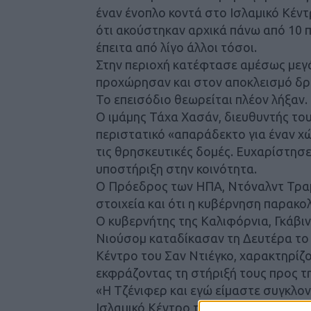
έναν ένοπλο κοντά στο Ισλαμικό Κέντ
ότι ακούστηκαν αρχικά πάνω από 10 π
έπειτα από λίγο άλλοι τόσοι.
Στην περιοχή κατέφτασε αμέσως μεγά
προχώρησαν και στον αποκλεισμό δρ
Το επεισόδιο θεωρείται πλέον λήξαν.
Ο ιμάμης Τάχα Χασάν, διευθυντής του
περιστατικό «απαράδεκτο για έναν χώ
τις θρησκευτικές δομές. Ευχαρίστησε 
υποστήριξη στην κοινότητα.
Ο Πρόεδρος των ΗΠΑ, Ντόναλντ Τραμπ
στοιχεία και ότι η κυβέρνηση παρακο
Ο κυβερνήτης της Καλιφόρνια, Γκάβιν
Νιούσομ καταδίκασαν τη Δευτέρα το
Κέντρο του Σαν Ντιέγκο, χαρακτηρίζο
εκφράζοντας τη στήριξή τους προς τ
«Η Τζένιφερ και εγώ είμαστε συγκλον
Ισλαμικό Κέντρο του Σαν Ντιέγκο, όπο