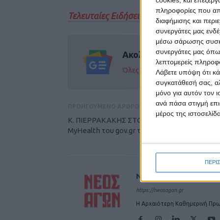
πληροφορίες που απο
Τελευταίες Ειδήσεις Σήμερα
διαφήμισης και περι
συνεργάτες μας ενδέ
μέσω σάρωσης συσκευ
συνεργάτες μας όπω
Ακολούθησε την εφημε
λεπτομερείς πληροφορ
Όλες οι εξελίξεις στην περι
Λάβετε υπόψη ότι κά
συγκατάθεσή σας, αλ
μόνο για αυτόν τον 
ανά πάσα στιγμή επι
ΠΡΟΗΓΟΥΜΕΝΟ ΑΡΘΡΟ
μέρος της ιστοσελίδα
Κ. ΠΙΕΡΡΑΚΑΚΗΣ ΣΤΟ «ΝΕΟ ΑΓΩΝΑ»: Στο
MyHealth του gov.gr το Νοσοκομείο Καρδίτσ
ΠΕΡΙ
ΝΕΟΣ ΑΓΩΝ
https://neosagon.gr
Η Αρχαιότερη Καθημερινή Πρω