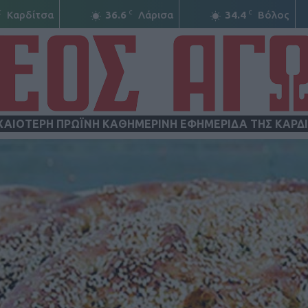
C
C
C
Καρδίτσα
36.6
Λάρισα
34.4
Βόλος
ΧΑΙΟΤΕΡΗ ΠΡΩΪΝΗ ΚΑΘΗΜΕΡΙΝΗ ΕΦΗΜΕΡΙΔΑ ΤΗΣ ΚΑΡΔ
ΝΕΟΣ
ΑΓΩΝ