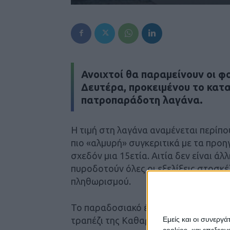
Ανοιχτοί θα παραμείνουν οι φ
Δευτέρα, προκειμένου το κατα
πατροπαράδοτη λαγάνα.
H τιμή στη λαγάνα αναμένεται περίπου
πιο «αλμυρή» συγκεριτικά με τα προ
σχεδόν μια 15ετία. Αιτία δεν είναι άλ
πυροδοτούν όλες οι εξελίξεις στοσκέ
πληθωρισμού.
Το παραδοσιακό έδεσμα της λαγάνας 
τραπέζι της Καθαράς Δευτέρας.
Εμείς και οι συνεργ
cookies, και επεξε