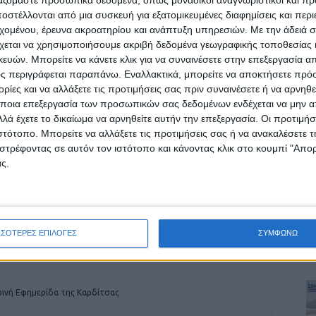
στέλλονται από μια συσκευή για εξατομικευμένες διαφημίσεις και περ
εχομένου, έρευνα ακροατηρίου και ανάπτυξη υπηρεσιών.
Με την άδειά σα
χεται να χρησιμοποιήσουμε ακριβή δεδομένα γεωγραφικής τοποθεσίας 
ών. Μπορείτε να κάνετε κλικ για να συναινέσετε στην επεξεργασία απ
ς περιγράφεται παραπάνω. Εναλλακτικά, μπορείτε να αποκτήσετε πρό
ρίδα ΝΕΟΣ ΑΓΩΝ στο Google News!
ίες και να αλλάξετε τις προτιμήσεις σας πριν συναινέσετε ή να αρνηθεί
οχή της Καρδίτσας και ευρύτερα της Θεσσαλίας
ποια επεξεργασία των προσωπικών σας δεδομένων ενδέχεται να μην απ
λά έχετε το δικαίωμα να αρνηθείτε αυτήν την επεξεργασία. Οι προτιμήσ
ιστότοπο. Μπορείτε να αλλάξετε τις προτιμήσεις σας ή να ανακαλέσετε
στρέφοντας σε αυτόν τον ιστότοπο και κάνοντας κλικ στο κουμπί "Απ
ΕΠΟΜΕΝΟ ΑΡΘΡΟ
ς.
Τον Απρίλιο η ανάδειξη προσωρινού αναδόχου
ας
του νέου Αστυνομικού Μεγάρου
ΣΣΟΤΕΡΕΣ ΕΠΙΛΟΓΕΣ
ΣΥΜΦΩΝΩ
ινή Εφημερίδα της Καρδίτσας