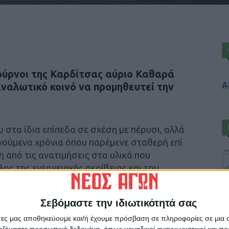
ούρνοι της Καρδίτσας αύριο Καθαρά
Α
ναλωτικό κοινό να προμηθευτεί την
 στα ίδια επίπεδα σε σχέση με πέρυσι, αλλά
ηγούμενα χρόνια όπου παρέμενε σταθερή επί
λη από τις ανατιμήσεις στα υλικά που
λος της ενεργειακής ακρίβειας και του
Σεβόμαστε την ιδιωτικότητά σας
παίζει πρωταγωνιστικό ρόλο στο νηστίσιμο
άτες μας αποθηκεύουμε και/ή έχουμε πρόσβαση σε πληροφορίες σε μια
ργαζόμαστε προσωπικά δεδομένα, όπως μοναδικοί αναγνωριστικοί και 