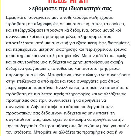
Σεβόμαστε την ιδιωτικότητά σας
Εμείς και οι συνεργάτες μας αποθηκεύουμε και/ή έχουμε
πρόσβαση σε πληροφορίες σε μια συσκευή, όπως τα cookies,
και επεξεργαζόμαστε προσωπικά δεδομένα, όπως μοναδικοί
ΝΕΟΣ ΑΓΩΝ
αναγνωριστικοί και προσαρμοσμένες πληροφορίες που
https://neosagon.gr
αποστέλλονται από μια συσκευή για εξατομικευμένες διαφημίσεις
Η Αρχαιότερη Καθημερινή Πρωινή Εφημερίδα της Καρδίτσας
και περιεχόμενο, μέτρηση διαφήμισης και περιεχομένου, έρευνα
ακροατηρίου και ανάπτυξη υπηρεσιών.
Με την άδειά σας, εμείς
και οι συνεργάτες μας ενδέχεται να χρησιμοποιήσουμε ακριβή
δεδομένα γεωγραφικής τοποθεσίας και ταυτοποίησης μέσω
σάρωσης συσκευών. Μπορείτε να κάνετε κλικ για να συναινέσετε
στην επεξεργασία από εμάς και τους συνεργάτες μας όπως
ΠΑΡΟΜΟΙΑ ΑΡΘΡΑ
περιγράφεται παραπάνω. Εναλλακτικά, μπορείτε να αποκτήσετε
πρόσβαση σε πιο λεπτομερείς πληροφορίες και να αλλάξετε τις
προτιμήσεις σας πριν συναινέσετε ή να αρνηθείτε να
συναινέσετε.
Λάβετε υπόψη ότι κάποια επεξεργασία των
προσωπικών σας δεδομένων ενδέχεται να μην απαιτεί τη
συγκατάθεσή σας, αλλά έχετε το δικαίωμα να αρνηθείτε αυτήν
την επεξεργασία. Οι προτιμήσεις σας θα ισχύουν μόνο για αυτόν
τον ιστότοπο. Μπορείτε να αλλάξετε τις προτιμήσεις σας ή να