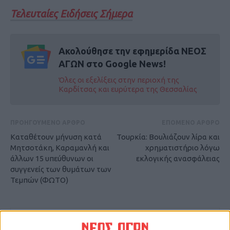
Τελευταίες Ειδήσεις Σήμερα
Ακολούθησε την εφημερίδα ΝΕΟΣ
ΑΓΩΝ στο Google News!
Όλες οι εξελίξεις στην περιοχή της
Καρδίτσας και ευρύτερα της Θεσσαλίας
ΠΡΟΗΓΟΥΜΕΝΟ ΑΡΘΡΟ
ΕΠΟΜΕΝΟ ΑΡΘΡΟ
Καταθέτουν μήνυση κατά
Τουρκία: Βουλιάζουν λίρα και
Μητσοτάκη, Καραμανλή και
χρηματιστήριο λόγω
άλλων 15 υπεύθυνων οι
εκλογικής ανασφάλειας
συγγενείς των θυμάτων των
Τεμπών (ΦΩΤΟ)