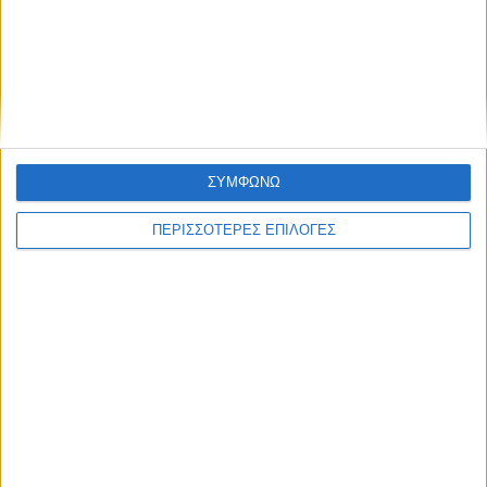
ΕΠΙΚΕΦΑΛΗΣ ΕΙΔΗΣΕΙΣ
ΣΥΜΦΩΝΩ
ΠΕΡΙΣΣΟΤΕΡΕΣ ΕΠΙΛΟΓΕΣ
8 Αυγούστου 2026, 1:21 μμ
Υψηλός ο κίνδυνος πυρκαγιάς την Κυριακή
στο Ν. Καρδίτσας