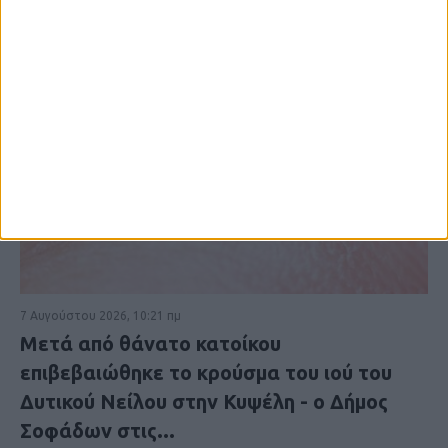
7 Αυγούστου 2026, 10:21 πμ
Μετά από θάνατο κατοίκου
επιβεβαιώθηκε το κρούσμα του ιού του
Δυτικού Νείλου στην Κυψέλη - ο Δήμος
Σοφάδων στις...