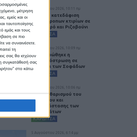
προσαρμοσμένες
6 Αυγούστου 2026, 10:11 πμ
ιεχόμενο, μέτρηση
Ξεκινά η κατεδάφιση
ς, εμείς και οι
ετοιμόρροπων κτιρίων σε
και ταυτοποίησης
Αγναντερό και Ριζοβούνι
ό εμάς και τους
ΚΑΡΔΙΤΣΑ
σβαση σε πιο
τε να συναινέσετε.
6 Αυγούστου 2026, 10:09 πμ
αιτεί τη
Ολοκληρώθηκε η
εις σας θα ισχύουν
ασφαλτόστρωση σε
 τη συγκατάθεσή σας
τμήματα των Σοφάδων
ορρήτου" στο κάτω
ΚΑΡΔΙΤΣΑ
6 Αυγούστου 2026, 10:06 πμ
Έργο καθαρισμού του
Ρογόζινου και
αποκατάστασης των
αναχωμάτων
ΚΑΡΔΙΤΣΑ
5 Αυγούστου 2026, 6:14 μμ