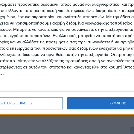
ργαζόμαστε προσωπικά δεδομένα, όπως μοναδικοί αναγνωριστικοί και 
στέλλονται από μια συσκευή για εξατομικευμένες διαφημίσεις και περ
εχομένου, έρευνα ακροατηρίου και ανάπτυξη υπηρεσιών.
Με την άδειά σα
χεται να χρησιμοποιήσουμε ακριβή δεδομένα γεωγραφικής τοποθεσίας 
ών. Μπορείτε να κάνετε κλικ για να συναινέσετε στην επεξεργασία απ
ς περιγράφεται παραπάνω. Εναλλακτικά, μπορείτε να αποκτήσετε πρό
ίες και να αλλάξετε τις προτιμήσεις σας πριν συναινέσετε ή να αρνηθεί
ποια επεξεργασία των προσωπικών σας δεδομένων ενδέχεται να μην απ
λά έχετε το δικαίωμα να αρνηθείτε αυτήν την επεξεργασία. Οι προτιμήσ
ιστότοπο. Μπορείτε να αλλάξετε τις προτιμήσεις σας ή να ανακαλέσετε
ρίδα ΝΕΟΣ ΑΓΩΝ στο Google News!
στρέφοντας σε αυτόν τον ιστότοπο και κάνοντας κλικ στο κουμπί "Απ
ς.
οχή της Καρδίτσας και ευρύτερα της Θεσσαλίας
ΕΠΟΜΕΝΟ ΑΡΘΡΟ
ΣΣΟΤΕΡΕΣ ΕΠΙΛΟΓΕΣ
ΣΥΜΦΩΝΩ
ΗΠΑ: “Συναγερμός” για τρομοκρατική απειλή
ον
στην ΛΟΑΤΚΙ+ κοινότητα