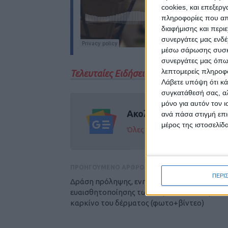
cookies, και επεξε
πληροφορίες που απο
διαφήμισης και περι
συνεργάτες μας ενδέ
μέσω σάρωσης συσκευ
συνεργάτες μας όπω
λεπτομερείς πληροφορ
Τελευταίες Ειδήσεις Σήμερα
Λάβετε υπόψη ότι κά
συγκατάθεσή σας, αλ
μόνο για αυτόν τον 
Ακολούθησε την εφημε
ανά πάσα στιγμή επι
μέρος της ιστοσελίδα
Όλες οι εξελίξεις στην περι
ΠΡΟΗΓΟΥΜΕΝΟ ΑΡΘΡΟ
ΠΕΡΙ
Δράση πρόληψης, ενημέρωσης και
ευαισθητοποίησης των Καρδιτσιωτών για τ
καρκίνο του δέρματος (φωτο+βίντεο)