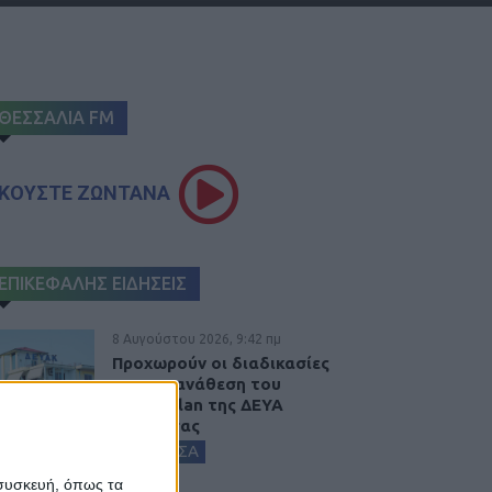
ΘΕΣΣΑΛΙΑ FM
ΚΟΥΣΤΕ ΖΩΝΤΑΝΑ
ΕΠΙΚΕΦΑΛΗΣ ΕΙΔΗΣΕΙΣ
8 Αυγούστου 2026, 9:42 πμ
Προχωρούν οι διαδικασίες
για την ανάθεση του
masterplan της ΔΕΥΑ
Καρδίτσας
ΚΑΡΔΙΤΣΑ
 συσκευή, όπως τα