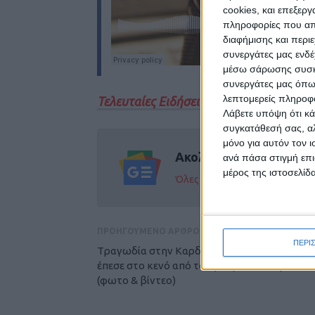
cookies, και επεξε
πληροφορίες που απο
διαφήμισης και περι
συνεργάτες μας ενδέ
μέσω σάρωσης συσκευ
συνεργάτες μας όπω
λεπτομερείς πληροφορ
Τελευταίες Ειδήσεις Σήμερα
Λάβετε υπόψη ότι κά
συγκατάθεσή σας, αλ
μόνο για αυτόν τον 
Ακολούθησε την εφημε
ανά πάσα στιγμή επι
μέρος της ιστοσελίδα
Όλες οι εξελίξεις στην περι
ΠΡΟΗΓΟΥΜΕΝΟ ΑΡΘΡΟ
ΠΕΡΙ
Tραγωδία στην Καρδίτσα: Νεκρή 26χρονη π
έπεσε στο κενό από το Εμπορικό Κέντρο
(φωτο & βίντεο)