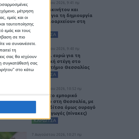
8 Αυγούστου 2026, 9:41 πμ
προσαρμοσμένες
Δωρεά ακινήτου και
ιεχόμενο, μέτρηση
μελέτης για τη δημιουργία
ς, εμείς και οι
«Κειμηλιοαρχείου» στη
και ταυτοποίησης
Ρεντίνα
ό εμάς και τους
ΚΑΡΔΙΤΣΑ
σβαση σε πιο
τε να συναινέσετε.
8 Αυγούστου 2026, 9:40 πμ
αιτεί τη
2,3 εκατ. ευρώ για τη
εις σας θα ισχύουν
φοιτητική στέγη στο
 τη συγκατάθεσή σας
Πανεπιστήμιο Θεσσαλίας
ορρήτου" στο κάτω
ΚΑΡΔΙΤΣΑ
7 Αυγούστου 2026, 10:52 πμ
Θετικό το εμπορικό
ισοζύγιο στη Θεσσαλία, με
την Καρδίτσα όμως ουραγό
στις εξαγωγές (πίνακες)
ΚΑΡΔΙΤΣΑ
7 Αυγούστου 2026, 10:21 πμ