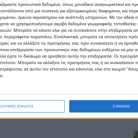
ργαζόμαστε προσωπικά δεδομένα, όπως μοναδικοί αναγνωριστικοί και 
στέλλονται από μια συσκευή για εξατομικευμένες διαφημίσεις και περ
εχομένου, έρευνα ακροατηρίου και ανάπτυξη υπηρεσιών.
Με την άδειά σα
χεται να χρησιμοποιήσουμε ακριβή δεδομένα γεωγραφικής τοποθεσίας 
ών. Μπορείτε να κάνετε κλικ για να συναινέσετε στην επεξεργασία απ
ς περιγράφεται παραπάνω. Εναλλακτικά, μπορείτε να αποκτήσετε πρό
ίες και να αλλάξετε τις προτιμήσεις σας πριν συναινέσετε ή να αρνηθεί
ποια επεξεργασία των προσωπικών σας δεδομένων ενδέχεται να μην απ
λά έχετε το δικαίωμα να αρνηθείτε αυτήν την επεξεργασία. Οι προτιμήσ
ιστότοπο. Μπορείτε να αλλάξετε τις προτιμήσεις σας ή να ανακαλέσετε
ρίδα ΝΕΟΣ ΑΓΩΝ στο Google News!
στρέφοντας σε αυτόν τον ιστότοπο και κάνοντας κλικ στο κουμπί "Απ
ς.
οχή της Καρδίτσας και ευρύτερα της Θεσσαλίας
ΕΠΟΜΕΝΟ ΑΡΘΡΟ
ΣΣΟΤΕΡΕΣ ΕΠΙΛΟΓΕΣ
ΣΥΜΦΩΝΩ
ου
Γκόλ στα ερτζιανά 24/4/2025