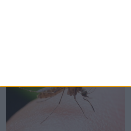
Θετικό το εμπορικό ισοζύγιο στη
Θεσσαλία, με την Καρδίτσα όμως ουραγό
στις εξαγωγές (πίνακες)
ΚΑΡΔΙΤΣΑ