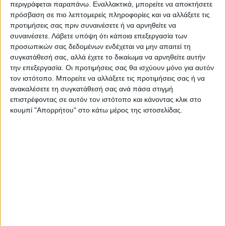
περιγράφεται παραπάνω. Εναλλακτικά, μπορείτε να αποκτήσετε
πρόσβαση σε πιο λεπτομερείς πληροφορίες και να αλλάξετε τις
Αναλυτικό ρεπορτάζ στην έντυπη έκδοση
προτιμήσεις σας πριν συναινέσετε ή να αρνηθείτε να
του “ΝΕΟΥ ΑΓΩΝΑ”.
συναινέσετε.
Λάβετε υπόψη ότι κάποια επεξεργασία των
προσωπικών σας δεδομένων ενδέχεται να μην απαιτεί τη
Τελευταίες Ειδήσεις Σήμερα
συγκατάθεσή σας, αλλά έχετε το δικαίωμα να αρνηθείτε αυτήν
την επεξεργασία. Οι προτιμήσεις σας θα ισχύουν μόνο για αυτόν
τον ιστότοπο. Μπορείτε να αλλάξετε τις προτιμήσεις σας ή να
ανακαλέσετε τη συγκατάθεσή σας ανά πάσα στιγμή
Ακολούθησε την εφημερίδα ΝΕΟΣ
επιστρέφοντας σε αυτόν τον ιστότοπο και κάνοντας κλικ στο
ΑΓΩΝ στο Google News!
κουμπί "Απορρήτου" στο κάτω μέρος της ιστοσελίδας.
Όλες οι εξελίξεις στην περιοχή της
Καρδίτσας και ευρύτερα της Θεσσαλίας
ΠΡΟΗΓΟΥΜΕΝΟ ΑΡΘΡΟ
ΕΠΟΜΕΝΟ ΑΡΘΡΟ
Το πάρτι με πιανίστα τον
Εβδομάδα ανακοινώσεων
Αγγελο και το περιπετειώδες
στην Αναγέννηση
ταξίδι από το Οκλαντ!