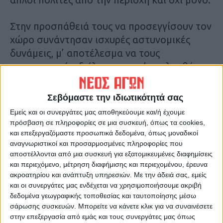
Στην προσπάθειά τους να προσεγγίσουν τον
χώρο συνάντησαν ισχυρές αστυνομικές
δυνάμεις, μ’ αποτέλεσμα να τους
απαγορευτεί η διέλευση και ν’ ακολουθήσει
ένταση και έξι προσαγωγές!
Σεβόμαστε την ιδιωτικότητά σας
Εν συνεχεία έγινε κινητοποίηση και
Εμείς και οι συνεργάτες μας αποθηκεύουμε και/ή έχουμε
διαμαρτυρία έξω από το το κτίριο της
πρόσβαση σε πληροφορίες σε μια συσκευή, όπως τα cookies,
αστυνομίας με τον κόσμο να ζητά την
και επεξεργαζόμαστε προσωπικά δεδομένα, όπως μοναδικοί
αναγνωριστικοί και προσαρμοσμένες πληροφορίες που
απελευθέρωση των διαδηλωτών.
αποστέλλονται από μια συσκευή για εξατομικευμένες διαφημίσεις
και περιεχόμενο, μέτρηση διαφήμισης και περιεχομένου, έρευνα
Οι τέσσερις από τους έξι προσαχθέντες
ακροατηρίου και ανάπτυξη υπηρεσιών.
Με την άδειά σας, εμείς
αφέθηκαν ελεύθεροι, ενώ οι δύο
και οι συνεργάτες μας ενδέχεται να χρησιμοποιήσουμε ακριβή
δεδομένα γεωγραφικής τοποθεσίας και ταυτοποίησης μέσω
συνελήφθησαν, κρατούνται και θα
σάρωσης συσκευών. Μπορείτε να κάνετε κλικ για να συναινέσετε
οδηγηθούν στον εισαγγελέα αύριο το πρωί.
στην επεξεργασία από εμάς και τους συνεργάτες μας όπως