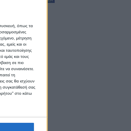
 συσκευή, όπως τα
προσαρμοσμένες
ιεχόμενο, μέτρηση
ς, εμείς και οι
και ταυτοποίησης
ό εμάς και τους
σβαση σε πιο
τε να συναινέσετε.
αιτεί τη
εις σας θα ισχύουν
 τη συγκατάθεσή σας
ορρήτου" στο κάτω