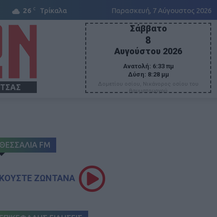
C
26
Τρίκαλα
Παρασκευή, 7 Αύγουστος 2026
Σάββατο
8
Αυγούστου 2026
Ανατολή:
6:33 πμ
Δύση:
8:28 μμ
Δομετίου οσίου, Νικάνορος οσίου του
ΙΤΣΑΣ
θαυματουργού
ΘΕΣΣΑΛΙΑ FM
ΚΟΥΣΤΕ ΖΩΝΤΑΝΑ