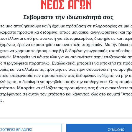
ραγματοποιηθεί ο δημόσιος απολογισμός της
Σεβόμαστε την ιδιωτικότητά σας
άτες μας αποθηκεύουμε και/ή έχουμε πρόσβαση σε πληροφορίες σε μια
ργαζόμαστε προσωπικά δεδομένα, όπως μοναδικοί αναγνωριστικοί και 
στέλλονται από μια συσκευή για εξατομικευμένες διαφημίσεις και περ
εχομένου, έρευνα ακροατηρίου και ανάπτυξη υπηρεσιών.
Με την άδειά σα
χεται να χρησιμοποιήσουμε ακριβή δεδομένα γεωγραφικής τοποθεσίας 
ρίδα ΝΕΟΣ ΑΓΩΝ στο Google News!
ών. Μπορείτε να κάνετε κλικ για να συναινέσετε στην επεξεργασία απ
ς περιγράφεται παραπάνω. Εναλλακτικά, μπορείτε να αποκτήσετε πρό
οχή της Καρδίτσας και ευρύτερα της Θεσσαλίας
ίες και να αλλάξετε τις προτιμήσεις σας πριν συναινέσετε ή να αρνηθεί
ποια επεξεργασία των προσωπικών σας δεδομένων ενδέχεται να μην απ
λά έχετε το δικαίωμα να αρνηθείτε αυτήν την επεξεργασία. Οι προτιμήσ
ΕΠΟΜΕΝΟ ΑΡΘΡΟ
ιστότοπο. Μπορείτε να αλλάξετε τις προτιμήσεις σας ή να ανακαλέσετε
Εκτός της πρόσθετης χρηματοδότησητος
στρέφοντας σε αυτόν τον ιστότοπο και κάνοντας κλικ στο κουμπί "Απ
μένουν τα τρία οδικά τμήματα στον Ίταμο που
ς.
χρειάζονται αποκατάσταση
ΣΣΟΤΕΡΕΣ ΕΠΙΛΟΓΕΣ
ΣΥΜΦΩΝΩ