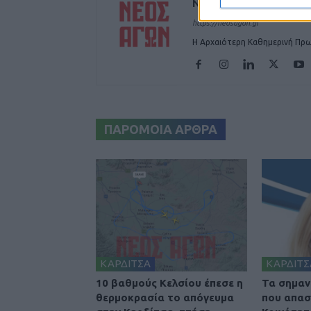
ΝΕΟΣ ΑΓΩΝ
https://neosagon.gr
Η Αρχαιότερη Καθημερινή Πρω
ΠΑΡΟΜΟΙΑ ΑΡΘΡΑ
ΚΑΡΔΙΤΣΑ
ΚΑΡΔΙΤΣ
10 βαθμούς Κελσίου έπεσε η
Τα σημαν
θερμοκρασία το απόγευμα
που απασ