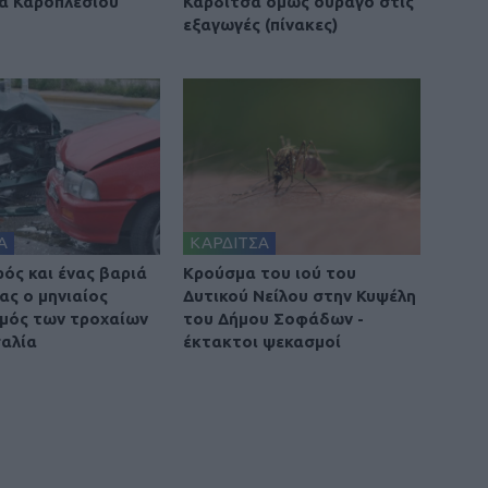
α Καροπλεσίου
Καρδίτσα όμως ουραγό στις
εξαγωγές (πίνακες)
Α
ΚΑΡΔΙΤΣΑ
ρός και ένας βαριά
Κρούσμα του ιού του
ας ο μηνιαίος
Δυτικού Νείλου στην Κυψέλη
μός των τροχαίων
του Δήμου Σοφάδων -
αλία
έκτακτοι ψεκασμοί