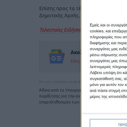
Επίσης προς τα τέλη Αυγούστου θα π
Δημοτικής Αρχής.
Εμείς και οι συνεργ
Τελευταίες Ειδήσεις Σήμερα
cookies, και επεξε
πληροφορίες που απο
διαφήμισης και περι
συνεργάτες μας ενδέ
Ακολούθησε την εφημε
μέσω σάρωσης συσκευ
συνεργάτες μας όπω
Όλες οι εξελίξεις στην περι
λεπτομερείς πληροφορ
Λάβετε υπόψη ότι κά
συγκατάθεσή σας, αλ
ΠΡΟΗΓΟΥΜΕΝΟ ΑΡΘΡΟ
μόνο για αυτόν τον 
Άδεια από το Υπουργείο θα ζητήσει ο Δήμος
ανά πάσα στιγμή επι
Καρδίτσας για την αντιμετώπιση του
μέρος της ιστοσελίδα
υπερπληθυσμού των κορακοειδών
ΠΕΡΙ