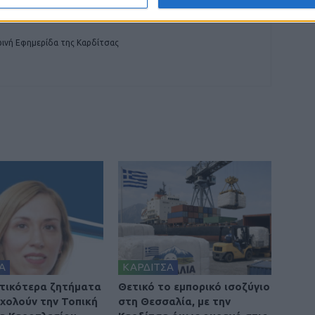
ινή Εφημερίδα της Καρδίτσας
Α
ΚΑΡΔΙΤΣΑ
τικότερα ζητήματα
Θετικό το εμπορικό ισοζύγιο
χολούν την Τοπική
στη Θεσσαλία, με την