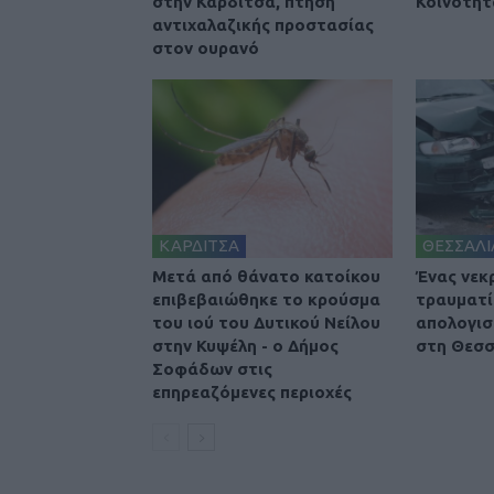
στην Καρδίτσα, πτήση
Κοινότητ
αντιχαλαζικής προστασίας
στον ουρανό
ΚΑΡΔΙΤΣΑ
ΘΕΣΣΑΛΙ
Μετά από θάνατο κατοίκου
Ένας νεκ
επιβεβαιώθηκε το κρούσμα
τραυματί
του ιού του Δυτικού Νείλου
απολογισ
στην Κυψέλη - ο Δήμος
στη Θεσσ
Σοφάδων στις
επηρεαζόμενες περιοχές