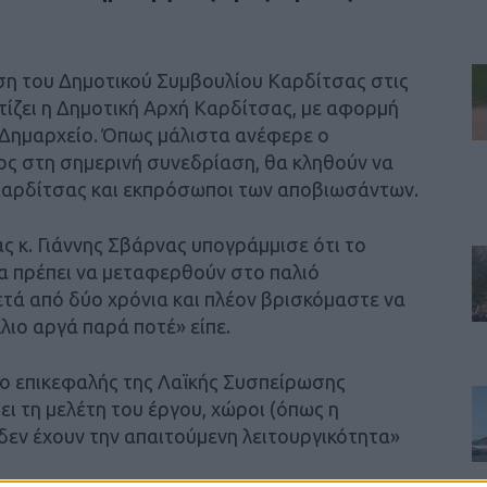
ση του Δημοτικού Συμβουλίου Καρδίτσας στις
ίζει η Δημοτική Αρχή Καρδίτσας, με αφορμή
 Δημαρχείο. Όπως μάλιστα ανέφερε ο
 στη σημερινή συνεδρίαση, θα κληθούν να
 Καρδίτσας και εκπρόσωποι των αποβιωσάντων.
ς κ. Γιάννης Σβάρνας υπογράμμισε ότι το
α πρέπει να μεταφερθούν στο παλιό
ετά από δύο χρόνια και πλέον βρισκόμαστε να
λιο αργά παρά ποτέ» είπε.
 ο επικεφαλής της Λαϊκής Συσπείρωσης
ι τη μελέτη του έργου, χώροι (όπως η
δεν έχουν την απαιτούμενη λειτουργικότητα»