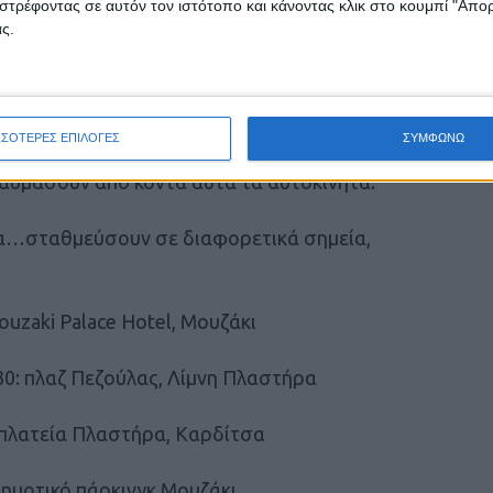
στρέφοντας σε αυτόν τον ιστότοπο και κάνοντας κλικ στο κουμπί "Απ
ς.
ΣΣΟΤΕΡΕΣ ΕΠΙΛΟΓΕΣ
ΣΥΜΦΩΝΩ
ών είναι αν δώσουν τη δυνατότητα σε σε το
αυμάσουν από κοντά αυτά τα αυτοκίνητα.
…σταθμεύσουν σε διαφορετικά σημεία,
ouzaki Palace Hotel, Μουζάκι
30: πλαζ Πεζούλας, Λίμνη Πλαστήρα
 πλατεία Πλαστήρα, Καρδίτσα
δημοτικό πάρκινγκ Μουζάκι