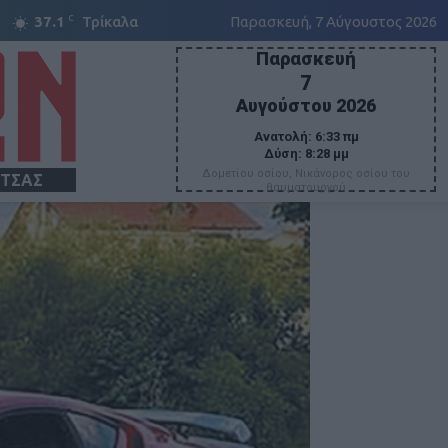
C
37.1
Τρίκαλα
Παρασκευή, 7 Αύγουστος 2026
Παρασκευή
7
Αυγούστου 2026
Ανατολή:
6:33 πμ
Δύση:
8:28 μμ
Δομετίου οσίου, Νικάνορος οσίου του
ΙΤΣΑΣ
θαυματουργού