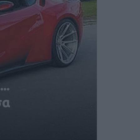
..
σα