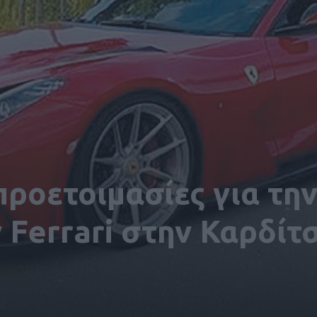
ροετοιμασίες για την.
Ferrari στην Καρδίτ