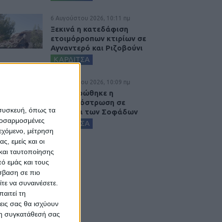
6 Αυγούστου 2026, 10:11 πμ
Ξεκινά η κατεδάφιση
ετοιμόρροπων κτιρίων σε
Αγναντερό και Ριζοβούνι
ΚΑΡΔΙΤΣΑ
6 Αυγούστου 2026, 10:09 πμ
Ολοκληρώθηκε η
ασφαλτόστρωση σε
 συσκευή, όπως τα
τμήματα των Σοφάδων
προσαρμοσμένες
ΚΑΡΔΙΤΣΑ
ιεχόμενο, μέτρηση
ς, εμείς και οι
και ταυτοποίησης
ό εμάς και τους
σβαση σε πιο
τε να συναινέσετε.
αιτεί τη
εις σας θα ισχύουν
 τη συγκατάθεσή σας