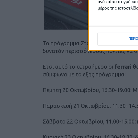
ανά πάσα στιγμή επι
μέρος της ιστοσελίδα
ΠΕΡΙ
Το πρόγραμμα Στόχος των διοργανωτ
δυνατόν περισσότερους πολίτες να θ
Ετσι αυτό το τετραήμερο οι
ferrari
θα
σύμφωνα με το εξής πρόγραμμα:
Πέμπτη 20 Οκτωβρίου, 16.30-19.00: M
Παρασκευή 21 Οκτωβρίου, 11.30- 14.
Σάββατο 22 Οκτωβρίου, 11.00-15.00:
Κυριακή 23 Οκτωβρίου, 16.30-18.30: 