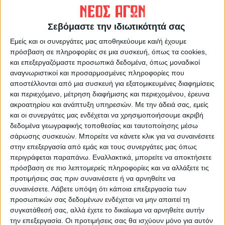
Σεβόμαστε την ιδιωτικότητά σας
Εμείς και οι συνεργάτες μας αποθηκεύουμε και/ή έχουμε
ΝΕΟΣ ΑΓΩΝ
πρόσβαση σε πληροφορίες σε μια συσκευή, όπως τα cookies,
https://neosagon.gr
και επεξεργαζόμαστε προσωπικά δεδομένα, όπως μοναδικοί
αναγνωριστικοί και προσαρμοσμένες πληροφορίες που
Η Αρχαιότερη Καθημερινή Πρωινή Εφημερίδα της Καρδίτσας
αποστέλλονται από μια συσκευή για εξατομικευμένες διαφημίσεις
και περιεχόμενο, μέτρηση διαφήμισης και περιεχομένου, έρευνα
ακροατηρίου και ανάπτυξη υπηρεσιών.
Με την άδειά σας, εμείς
και οι συνεργάτες μας ενδέχεται να χρησιμοποιήσουμε ακριβή
δεδομένα γεωγραφικής τοποθεσίας και ταυτοποίησης μέσω
σάρωσης συσκευών. Μπορείτε να κάνετε κλικ για να συναινέσετε
ΠΑΡΟΜΟΙΑ ΑΡΘΡΑ
στην επεξεργασία από εμάς και τους συνεργάτες μας όπως
περιγράφεται παραπάνω. Εναλλακτικά, μπορείτε να αποκτήσετε
πρόσβαση σε πιο λεπτομερείς πληροφορίες και να αλλάξετε τις
προτιμήσεις σας πριν συναινέσετε ή να αρνηθείτε να
συναινέσετε.
Λάβετε υπόψη ότι κάποια επεξεργασία των
προσωπικών σας δεδομένων ενδέχεται να μην απαιτεί τη
συγκατάθεσή σας, αλλά έχετε το δικαίωμα να αρνηθείτε αυτήν
την επεξεργασία. Οι προτιμήσεις σας θα ισχύουν μόνο για αυτόν