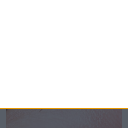
Θεσσαλία, με την Καρδίτσα όμως ουραγό
στις εξαγωγές (πίνακες)
ΚΑΡΔΙΤΣΑ