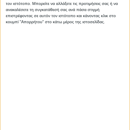
τον ιστότοπο. Μπορείτε να αλλάξετε τις προτιμήσεις σας ή να
ανακαλέσετε τη συγκατάθεσή σας ανά πάσα στιγμή
επιστρέφοντας σε αυτόν τον ιστότοπο και κάνοντας κλικ στο
κουμπί "Απορρήτου" στο κάτω μέρος της ιστοσελίδας.
ΚΑΡΔΙΤΣΑ
Υψηλός ο κίνδυνος πυρκαγιάς την Κυριακή
στο Ν. Καρδίτσας