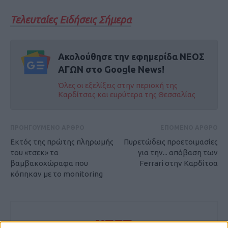
Τελευταίες Ειδήσεις Σήμερα
Ακολούθησε την εφημερίδα ΝΕΟΣ
ΑΓΩΝ στο Google News!
Όλες οι εξελίξεις στην περιοχή της
Καρδίτσας και ευρύτερα της Θεσσαλίας
ΠΡΟΗΓΟΥΜΕΝΟ ΑΡΘΡΟ
ΕΠΟΜΕΝΟ ΑΡΘΡΟ
Εκτός της πρώτης πληρωμής
Πυρετώδεις προετοιμασίες
του «τσεκ» τα
για την... απόβαση των
βαμβακοχώραφα που
Ferrari στην Καρδίτσα
κόπηκαν με το monitoring