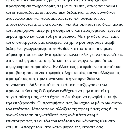
Εμείς και οι συνεργάτες μας αποθηκεύουμε και/ή έχουμε
πρόσβαση σε πληροφορίες σε μια συσκευή, όπως τα cookies,
και επεξεργαζόμαστε προσωπικά δεδομένα, όπως μοναδικοί
αναγνωριστικοί και προσαρμοσμένες πληροφορίες που
WEB TV
αποστέλλονται από μια συσκευή για εξατομικευμένες διαφημίσεις
και περιεχόμενο, μέτρηση διαφήμισης και περιεχομένου, έρευνα
Προετοιμασία Δόξας Μασχολουρίου
ακροατηρίου και ανάπτυξη υπηρεσιών.
Με την άδειά σας, εμείς
και οι συνεργάτες μας ενδέχεται να χρησιμοποιήσουμε ακριβή
δεδομένα γεωγραφικής τοποθεσίας και ταυτοποίησης μέσω
σάρωσης συσκευών. Μπορείτε να κάνετε κλικ για να συναινέσετε
στην επεξεργασία από εμάς και τους συνεργάτες μας όπως
περιγράφεται παραπάνω. Εναλλακτικά, μπορείτε να αποκτήσετε
πρόσβαση σε πιο λεπτομερείς πληροφορίες και να αλλάξετε τις
προτιμήσεις σας πριν συναινέσετε ή να αρνηθείτε να
συναινέσετε.
Λάβετε υπόψη ότι κάποια επεξεργασία των
προσωπικών σας δεδομένων ενδέχεται να μην απαιτεί τη
συγκατάθεσή σας, αλλά έχετε το δικαίωμα να αρνηθείτε αυτήν
την επεξεργασία. Οι προτιμήσεις σας θα ισχύουν μόνο για αυτόν
τον ιστότοπο. Μπορείτε να αλλάξετε τις προτιμήσεις σας ή να
ανακαλέσετε τη συγκατάθεσή σας ανά πάσα στιγμή
επιστρέφοντας σε αυτόν τον ιστότοπο και κάνοντας κλικ στο
κουμπί "Απορρήτου" στο κάτω μέρος της ιστοσελίδας.