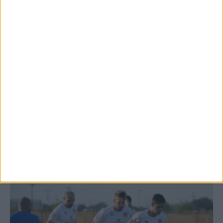
Θέμα ημέρας: Ο νομός Καρδίτσας είναι ο
τελευταίος νομός της Θεσσαλίας...
7 Αυγούστου 2026, 12:58 μμ