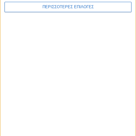
WEB TV
ΠΕΡΙΣΣΟΤΕΡΕΣ ΕΠΙΛΟΓΕΣ
Στιγμές χαλάρωσης στο Plastiras Lake
Festival 2026